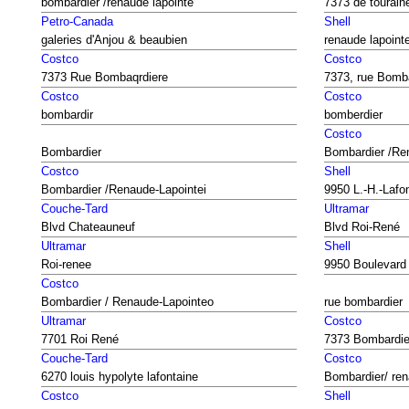
bombardier /renaude lapointe
7373 de tourain
Petro-Canada
Shell
galeries d'Anjou & beaubien
renaude lapoint
Costco
Costco
7373 Rue Bombaqrdiere
7373, rue Bomba
Costco
Costco
bombardir
bomberdier
Costco
Bombardier
Bombardier /Re
Costco
Shell
Bombardier /Renaude-Lapointei
9950 L.-H.-Lafo
Couche-Tard
Ultramar
Blvd Chateauneuf
Blvd Roi-René
Ultramar
Shell
Roi-renee
9950 Boulevard 
Costco
Bombardier / Renaude-Lapointeo
rue bombardier
Ultramar
Costco
7701 Roi René
7373 Bombardie
Couche-Tard
Costco
6270 louis hypolyte lafontaine
Bombardier/ ren
Costco
Shell