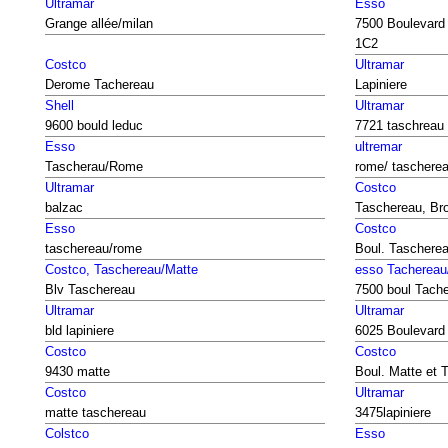
Ultramar
Esso
Grange allée/milan
7500 Boulevard
1C2
Costco
Ultramar
Derome Tachereau
Lapiniere
Shell
Ultramar
9600 bould leduc
7721 taschreau
Esso
ultremar
Tascherau/Rome
rome/ taschere
Ultramar
Costco
balzac
Taschereau, Br
Esso
Costco
taschereau/rome
Boul. Taschere
Costco, Taschereau/Matte
esso Tachereau
Blv Taschereau
7500 boul Tach
Ultramar
Ultramar
bld lapiniere
6025 Boulevard 
Costco
Costco
9430 matte
Boul. Matte et 
Costco
Ultramar
matte taschereau
3475lapiniere
Colstco
Esso