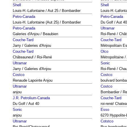
Shell
Shell
Louis-H.-Lafontaine / Aut 25 / Bombardier
Louis-H.-Lafont
Petro-Canada
Petro-Canada
Louis-H. Lafontaine (Aut 25) / Bombardier
Du Golf / Aut 40
Petro-Canada
Ultramar
Galeries d'Anjou / Beaubien
Roi-René / Châ
Couche-Tard
Couche-Tard
Jarry / Galeries d'Anjou
Métropolitain Es
Couche-Tard
Olco
Châteauneuf / Roi-René
Métropolitaine /
Ultramar
Sonic
Jarry / Galeries d'Anjou
Roi-René / Cha
Costco
Costco
Renaude Lapointe Anjou
boulvard bomba
Ultramar
Costco
anjou
Bombardier / Re
J.R. Petrolium-Canada
Couche-Tard
Du Golf / Aut 40
roi-rené/ Chate
Sonic
Esso
anjou
6270 Hyppolite
Ultramar
Cotstco
Roi René/Chateauneuf
Rue bombardier