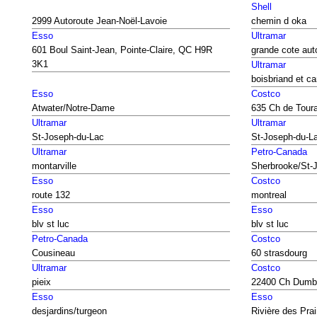
Shell
2999 Autoroute Jean-Noël-Lavoie
chemin d oka
Esso
Ultramar
601 Boul Saint-Jean, Pointe-Claire, QC H9R
grande cote aut
3K1
Ultramar
boisbriand et car
Esso
Costco
Atwater/Notre-Dame
635 Ch de Tour
Ultramar
Ultramar
St-Joseph-du-Lac
St-Joseph-du-L
Ultramar
Petro-Canada
montarville
Sherbrooke/St-J
Esso
Costco
route 132
montreal
Esso
Esso
blv st luc
blv st luc
Petro-Canada
Costco
Cousineau
60 strasdourg
Ultramar
Costco
pieix
22400 Ch Dumb
Esso
Esso
desjardins/turgeon
Rivière des Prai