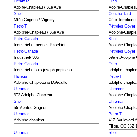
Ultramar
Olco
Adolfe-Chapleau / 31e Ave
Adolfe-Chapleau
Shell
Couche-Tard
Mtée Gagnon / Vignory
Côte Terrebonne
Petro-T
Pétroles Goyer
Adolphe-Chapleau / 36e Ave
Adolphe-Chaple
Petro-Canada
Shell
Industriel / Jacques Paschini
Adolphe-Chaple
Petro-Canada
Pétroles Goyer
Industriel/ 335
59e et Adolphe
Petro-Canada
Olco
Industriel / louis-joseph papineau
adolphe chaple
Harnois
Petro-T
Adolphe-Chapleau & DeGaulle
adolphe chaple
Ultramar
Ultramar
372 Adolphe-Chapleau
Adolphe-Chaple
Shell
Ultramar
55 Montée Gagnon
Adolphe-Chaple
Ultramar
Petro-T
Adolphe chapleau
417 Boulevard A
Filion, QC J6Z 
Ultramar
Shell