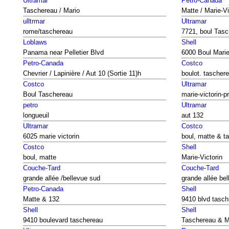
Ultramar
Petro-Canada
Taschereau / Mario
Matte / Marie-Vi
ulltrmar
Ultramar
rome/taschereau
7721, boul Tas
Loblaws
Shell
Panama near Pelletier Blvd
6000 Boul Marie
Petro-Canada
Costco
Chevrier / Lapinière / Aut 10 (Sortie 11)h
boulot. tascher
Costco
Ultramar
Boul Taschereau
marie-victorin-
petro
Ultramar
longueuil
aut 132
Ultramar
Costco
6025 marie victorin
boul, matte & t
Costco
Shell
boul, matte
Marie-Victorin
Couche-Tard
Couche-Tard
grande allée /bellevue sud
grande allée be
Petro-Canada
Shell
Matte & 132
9410 blvd tasch
Shell
Shell
9410 boulevard taschereau
Taschereau & M