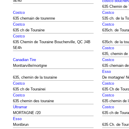
5E4o
costco boucherv
635 Chemin de 
Costco
Costco
635 chemain de tourenne
535 ch. de la T
Costco
Costco
635 ch de Touraine
635ch. de Toura
Costco
635 Chemin de Touraine Boucherville, QC J4B
635ch. de la tou
5E4h
Costco
635, chemin de 
Canadian Tire
Costco
Monttarville/mortgne
635 chemain de
Esso
635, chemin de la touraine
De mortagne/ N
Costco
Costco
635 ch de Tourainei
635 Ch de Toura
Costco
Costco
635 chemin des touraine
635 chemin de l
Ultramar
Costco
MORTAGNE /20
635 ch de Toura
Esso
Montbrun
635 Ch. de Tour