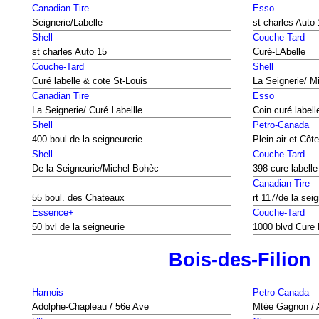
Canadian Tire
Esso
Seignerie/Labelle
st charles Auto
Shell
Couche-Tard
st charles Auto 15
Curé-LAbelle
Couche-Tard
Shell
Curé labelle & cote St-Louis
La Seignerie/ M
Canadian Tire
Esso
La Seignerie/ Curé Labellle
Coin curé labell
Shell
Petro-Canada
400 boul de la seigneurerie
Plein air et Côt
Shell
Couche-Tard
De la Seigneurie/Michel Bohèc
398 cure labelle
Canadian Tire
55 boul. des Chateaux
rt 117/de la sei
Essence+
Couche-Tard
50 bvl de la seigneurie
1000 blvd Cure 
Bois-des-Filion
Harnois
Petro-Canada
Adolphe-Chapleau / 56e Ave
Mtée Gagnon / 