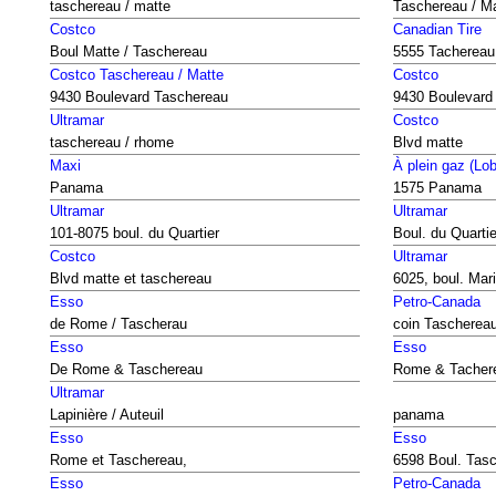
taschereau / matte
Taschereau / M
Costco
Canadian Tire
Boul Matte / Taschereau
5555 Tachereau
Costco Taschereau / Matte
Costco
9430 Boulevard Taschereau
9430 Boulevard
Ultramar
Costco
taschereau / rhome
Blvd matte
Maxi
À plein gaz (Lo
Panama
1575 Panama
Ultramar
Ultramar
101-8075 boul. du Quartier
Boul. du Quarti
Costco
Ultramar
Blvd matte et taschereau
6025, boul. Mari
Esso
Petro-Canada
de Rome / Tascherau
coin Tascherea
Esso
Esso
De Rome & Taschereau
Rome & Tacher
Ultramar
Lapinière / Auteuil
panama
Esso
Esso
Rome et Taschereau,
6598 Boul. Tas
Esso
Petro-Canada