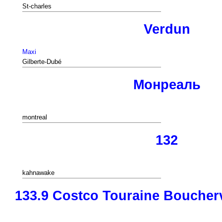
St-charles
Verdun
Maxi
Gilberte-Dubé
Монреаль
montreal
132
kahnawake
133.9 Costco Touraine Boucherv