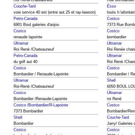
Couche-Tard
Esso
voie service 40 est (entre aut 25 et ray-lawson)
louiis h lafontai
Petro-Canada
Costco
6901 Boul galeries d'anjou
7373 Rue Bomba
Costco
Costco
renaude lapointe
bombardier
Ultramar
Ultramar
Roi René /Chateauneuf
Roi Renée chat
Petro-Canada
Ultramar
du golf aut 40
Roi René /Char
Costco
Costco
Bombardier / Renaude-Lapointe
Bombardier / R
Ultramar
Shell
Roi-René /Chateauneuf
6050 BOUL LO
Costco
Ultramar
Bombardier /Renaude-Lapointe
roi René
Costco /Bombardier/R-Lapointe
Costco
7373 Bombardier
Bombardier/Ren
Shell
Couche-Tard
Bombardier
Jarry/ Galeries 
Costco
Costco