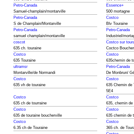
Petro-Canada
Essence+
Samuel-champlain/montarville
500 mortagne
Petro-Canada
Costco
S de Champlain/Montarville
Blv Touraine
Petro-Canada
Petro-Canada
samuel champlain/montarville
Industriel/mort
coscot
Costco sur tour
635 ch. touraine
Coctco Boucherv
Costco
Costco
635 Touraine
635chemin de t
ultramsr
Petro-Canada
Montarville/de Normandi
De Monbrun/ Gé
Costco
Costco
635 vh de touraine
635 Chemin de 
5E4
Costco
Costco
635 ch de tourraine
635, chemin de 
Costco
Costco
635 de touraine boucherville
635 chemin de 
Costco
Costco
6.35 ch de Touraine
365 ch. de Tour
Costco