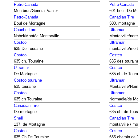
Petro-Canada
Petro-Canada
Montbrun/Général Vanier
601 boul. De M
Petro-Canada
Canadian Tire
Boul de Mortagne
500, mortagne
Couche-Tard
Ultramar
Nobel/Montée Montarville
Montarville/nor
Costco
Ultramar
635 De Touraine
montarville/mor
Costco
Costco
635 ch. Touraine
635 des tourain
Ultramar
Costco
De Mortagne
635 ch de Toura
Costco touraine
Ultramar
635 touraine
Montarville/Nor
Costco
Ultramar
635 ch Touraine
Normadie/de Mon
Canadian Tire
Costco
De mortagne
635 ch. de Tour
Shell
Canadian Tire
137, de Mortagne
montarville / m
Costco
Costco
635 Ch.De Touraine
635 chemin de 