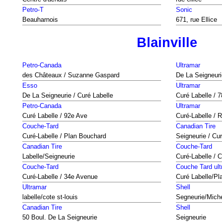
Petro-T
Sonic
Beauharnois
671, rue Ellice
Blainville
Petro-Canada
Ultramar
des Châteaux / Suzanne Gaspard
De La Seigneuri
Esso
Ultramar
De La Seigneurie / Curé Labelle
Curé Labelle / 
Petro-Canada
Ultramar
Curé Labelle / 92e Ave
Curé-Labelle / R
Couche-Tard
Canadian Tire
Curé-Labelle / Plan Bouchard
Seigneurie / Cur
Canadian Tire
Couche-Tard
Labelle/Seigneurie
Curé-Labelle / C
Couche-Tard
Couche Tard ult
Curé-Labelle / 34e Avenue
Curé Labelle/Pl
Ultramar
Shell
labelle/cote st-louis
Segneurie/Mich
Canadian Tire
Shell
50 Boul. De La Seigneurie
Seigneurie