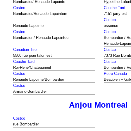
Bombardier/ Renaude-Lapointe
Hypolithe-Lafon
Costco
Couche-Tard
Bombardier/Renaude Lapointem
7151 jarry est
Costco
Renaude Lapointe
essence
Costco
Costco
Bombardier / Renaude-Lapointeu
Bombardier / Re
Renaude-Lapoin
Canadian Tire
Costco
5500 rue jean talon est
7373 Rue Bomba
Couche-Tard
Costco
Roi-René/Chateauneuf
Bombardier / R
Costco
Petro-Canada
Renaude Lapointe/Bombardier
Beaubien + Gale
Costco
Armand-Bombardier
Anjou Montreal
Costco
rue Bombardier