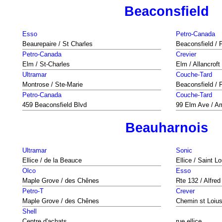
Beaconsfield
Esso
Petro-Canada
Beaurepaire / St Charles
Beaconsfield / F
Petro-Canada
Crevier
Elm / St-Charles
Elm / Allancroft
Ultramar
Couche-Tard
Montrose / Ste-Marie
Beaconsfield / F
Petro-Canada
Couche-Tard
459 Beaconsfield Blvd
99 Elm Ave / A
Beauharnois
Ultramar
Sonic
Ellice / de la Beauce
Ellice / Saint Lo
Olco
Esso
Maple Grove / des Chênes
Rte 132 / Alfred
Petro-T
Crever
Maple Grove / des Chênes
Chemin st Loiu
Shell
Centre d'achats
rue ellice