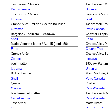
Taschereau / Angèle
Taschereau / Mar
Petro-Canada
Ultramar
Taschereau / Mario
Lapinière / Autei
Ultramar
Shell
Grande Allée / Milan / Gaétan Boucher
Taschereau / Ma
Ultramar
Petro-Canada
Bergerac / Lapinière / Broadway
Chevrier / Lapini
Shell
Esso
Marie-Victorin / Matte / Aut.15 (sortie 50)
Grande Allée/Du
Esso
Couche-Tard
Grande Allée
Grande Allée/Be
Costco
Loblaws
boul. matte
1805 Av Panam
Ultramar
Ultramar
Bl Taschereau
Marie Victorin,
Shell
Petro-Canada
Québec
Québec
Costco
Petro-Canada
taschereau et mattes
Taschereau & M
Canadian Tire
Petro-Canada
Taschereau
matte/rivard