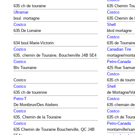
635 ch de touraine
635 Chemin Tou
Ultramar
Costco
boul. mortagne
635 Chemin de 
Costco
Shell
635 De Lorraine
blvd mortagne
Costco
634 boul.Marie-Victorin
635 de Tourrain
Costco
Canadian Tire
635, chemin de Touraine, Boucherville J4B 5E4
mortagne/montar
Costco
Petro-Canada
Blv Tourraine
425 Rue Samuel
Costco
Costco
635 ch de touri
Costco
Shell
635 ch de tourenne
de Mortagne/Vol
Petro-T
Costco
De Montbrun/Des Ateliers
635 chemain de 
Costco
Costco
635, Chemin de la Touraine
635 ch de Toura
Costco
Petro-Canada
635 Chemin de Touraine Boucherville, QC J4B
montarrville/sa