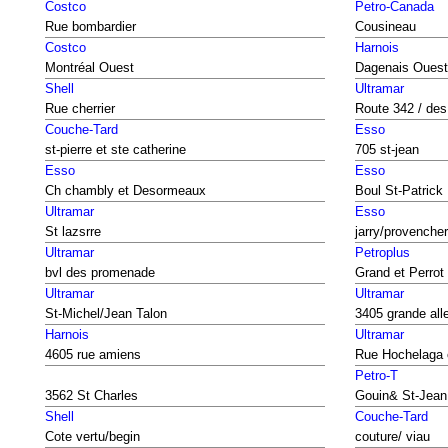
Costco
Petro-Canada
Rue bombardier
Cousineau
Costco
Harnois
Montréal Ouest
Dagenais Ouest
Shell
Ultramar
Rue cherrier
Route 342 / des
Couche-Tard
Esso
st-pierre et ste catherine
705 st-jean
Esso
Esso
Ch chambly et Desormeaux
Boul St-Patrick
Ultramar
Esso
St lazsrre
jarry/provencher
Ultramar
Petroplus
bvl des promenade
Grand et Perrot
Ultramar
Ultramar
St-Michel/Jean Talon
3405 grande all
Harnois
Ultramar
4605 rue amiens
Rue Hochelaga 
Petro-T
3562 St Charles
Gouin& St-Jean
Shell
Couche-Tard
Cote vertu/begin
couture/ viau