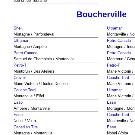
635 ch de Touraine
Boucherville
Shell
Ultramar
Mortagne / Parfondeval
Montarville / N
Ultramar
Petro-Canada
Mortagne / Ampére
Mortagne / Indus
Petro-Canada
Petro-Canada
Samuel de Champlain / Montarville
Montbrun / Géné
Petro-T
Petro-T
Montbrun / Des Ateliers
Marie Victorin 
Crevier
Couche-Tard
Marie-Victorin / Duclos Decelles
Marie Victorin 
Couche-Tard
Ultramar
Montarville / Eifel
Marie Victorin /
Esso
Esso
Ampére / Montarville
Mortagne / Mont
Esso
Couche-Tard
Nobel / Volta
Montarville / N
Canadian Tire
Esso
Mortagne / Montarville
Nobel /Volta