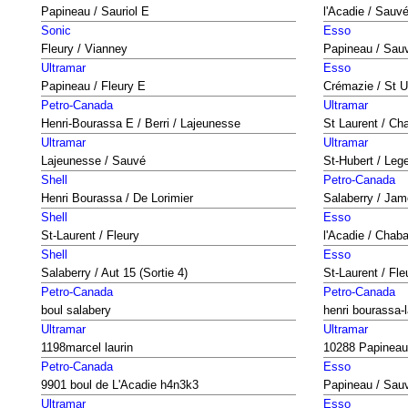
Papineau / Sauriol E
l'Acadie / Sauv
Sonic
Esso
Fleury / Vianney
Papineau / Sau
Ultramar
Esso
Papineau / Fleury E
Crémazie / St U
Petro-Canada
Ultramar
Henri-Bourassa E / Berri / Lajeunesse
St Laurent / Ch
Ultramar
Ultramar
Lajeunesse / Sauvé
St-Hubert / Leg
Shell
Petro-Canada
Henri Bourassa / De Lorimier
Salaberry / Jam
Shell
Esso
St-Laurent / Fleury
l'Acadie / Chab
Shell
Esso
Salaberry / Aut 15 (Sortie 4)
St-Laurent / Fle
Petro-Canada
Petro-Canada
boul salabery
henri bourassa-
Ultramar
Ultramar
1198marcel laurin
10288 Papineau
Petro-Canada
Esso
9901 boul de L'Acadie h4n3k3
Papineau / Sau
Ultramar
Esso