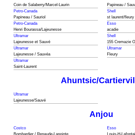
Coin de Salaberry/Marcel-Laurin
Papineau / Sau
Petro-Canada
Shell
Papineau / Sauriol
st laurent/fleury
Petro-Canada
Esso
Henri Bourassa/Lajeunesse
acadie
Ultramar
Shell
Lajeunesse et Sauvé
155 Cremazie O
Ultramar
Ultramar
Lajeunesse / Sauvéa
Fleury
Ultramar
Saint-Laurent
Ahuntsic/Cartiervil
Ultramar
Lajeunesse/Sauvé
Anjou
Costco
Esso
Bombardier / Renaude-Lapointe
Louis-H-Lafonta