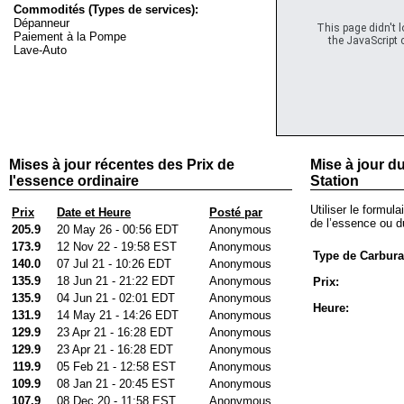
Commodités (Types de services):
Dépanneur
This page didn't 
Paiement à la Pompe
the JavaScript c
Lave-Auto
Mises à jour récentes des Prix de
Mise à jour du
l'essence ordinaire
Station
Utiliser le formula
Prix
Date et Heure
Posté par
de l’essence ou du
205.9
20 May 26 - 00:56 EDT
Anonymous
173.9
12 Nov 22 - 19:58 EST
Anonymous
Type de Carbura
140.0
07 Jul 21 - 10:26 EDT
Anonymous
135.9
18 Jun 21 - 21:22 EDT
Anonymous
Prix:
135.9
04 Jun 21 - 02:01 EDT
Anonymous
Heure:
131.9
14 May 21 - 14:26 EDT
Anonymous
129.9
23 Apr 21 - 16:28 EDT
Anonymous
129.9
23 Apr 21 - 16:28 EDT
Anonymous
119.9
05 Feb 21 - 12:58 EST
Anonymous
109.9
08 Jan 21 - 20:45 EST
Anonymous
107.9
08 Dec 20 - 11:58 EST
Anonymous