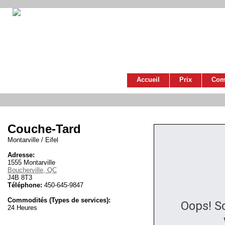
Accueil
Prix
Com
Couche-Tard
Montarville / Eifel
Adresse:
1555 Montarville
Boucherville, QC
J4B 8T3
Téléphone:
450-645-9847
Commodités (Types de services):
Oops! S
24 Heures