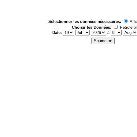
Sélectionner les données nécessaires:
Affi
Choisir les Données:
Pétrole br
Date:
à