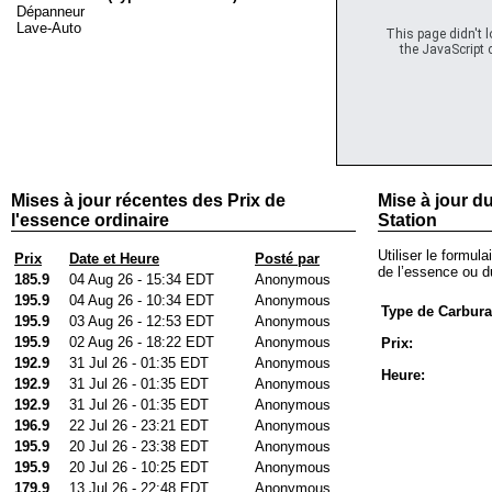
Dépanneur
Lave-Auto
This page didn't 
the JavaScript c
Mises à jour récentes des Prix de
Mise à jour du
l'essence ordinaire
Station
Utiliser le formula
Prix
Date et Heure
Posté par
de l’essence ou du
185.9
04 Aug 26 - 15:34 EDT
Anonymous
195.9
04 Aug 26 - 10:34 EDT
Anonymous
Type de Carbura
195.9
03 Aug 26 - 12:53 EDT
Anonymous
195.9
02 Aug 26 - 18:22 EDT
Anonymous
Prix:
192.9
31 Jul 26 - 01:35 EDT
Anonymous
Heure:
192.9
31 Jul 26 - 01:35 EDT
Anonymous
192.9
31 Jul 26 - 01:35 EDT
Anonymous
196.9
22 Jul 26 - 23:21 EDT
Anonymous
195.9
20 Jul 26 - 23:38 EDT
Anonymous
195.9
20 Jul 26 - 10:25 EDT
Anonymous
179.9
13 Jul 26 - 22:48 EDT
Anonymous