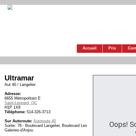
Accueil
Prix
Com
Ultramar
Aut 40 / Langelier
Adresse:
6655 Métropolitain E
Saint-Leonard, QC
H1P 1X8
Téléphone:
514-326-3713
Sur Autoroute:
Autoroute 40
Oops! S
Sortie: 78 - Boulevard Langelier, Boulevard Les
Galeries-d'Anjou