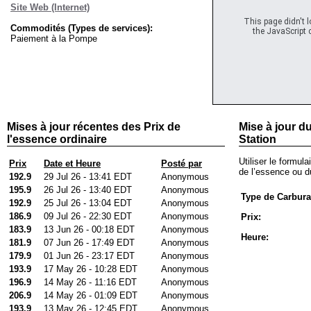
Site Web (Internet)
This page didn't 
Commodités (Types de services):
the JavaScript c
Paiement à la Pompe
Mises à jour récentes des Prix de
Mise à jour du
l'essence ordinaire
Station
Utiliser le formula
Prix
Date et Heure
Posté par
de l’essence ou du
192.9
29 Jul 26 - 13:41 EDT
Anonymous
195.9
26 Jul 26 - 13:40 EDT
Anonymous
Type de Carbura
192.9
25 Jul 26 - 13:04 EDT
Anonymous
186.9
09 Jul 26 - 22:30 EDT
Anonymous
Prix:
183.9
13 Jun 26 - 00:18 EDT
Anonymous
Heure:
181.9
07 Jun 26 - 17:49 EDT
Anonymous
179.9
01 Jun 26 - 23:17 EDT
Anonymous
193.9
17 May 26 - 10:28 EDT
Anonymous
196.9
14 May 26 - 11:16 EDT
Anonymous
206.9
14 May 26 - 01:09 EDT
Anonymous
193.9
13 May 26 - 12:45 EDT
Anonymous