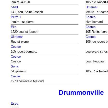
lemire -aut 20
105 rue Robert-
Shell
Ultramar
141, boul Saint-Joseph
lemire - st-dam
Petro-T
Costco
lemire - st-pierre
blvd bernard
Eko
Costco
1220 boul st-joseph
105 Roties bert
Ultramar
Costco
Rue st-pierre
105-rue robert-b
Costco
105 robert-bernard,
boulevard st jo
Costco
Costco
boul. Foucault
Sonic
St germain
105, Rue Rober
Crevier
1970 boulevard Mercure
Drummonville
Esso