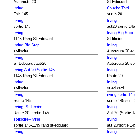
Autoroute 20
St Édouard
Irving
Couche-Tard
Exit 145
sur la 20
Irving
Irving
sortie 147
aut20 sortie 145
Irving
Irving Big Stop
1145 Rang St Edouard
St liboire
Irving Big Stop
Irving
st-liboire
Autoroute 20 et
Irving
Irving
St Edouard /aut/20
Autoroute 20 so
Irving Aut 20 Sortie 145
Irving
1145 Rang St-Édouard
Route 20
Irving
Irving
st-liboire
st edward
Irving
irving sortie 145
Sortie 145
sortie 145 sur 
Irving, St-Liboire
Irving
Route 20, sortie 145
Aut 20 (Sortie 1
st-liboire--irving
Irving
sortie 145-1145 rang st-édouard
aut 20/sortie 14
Irving
Irving