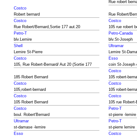
Rue robert bern
Costco
Robert bernard
Rue Robert/Bern
Costco
Costco
Rue Robert/Bernard,Sortie 177 aut.20
105 rue robert b
Petro-T
Petro-Canada
blv.Lemire
blv.St-Joseph
Shell
Ultramar
Lemire St-Pierre
Lemire St-Dam
Costco
Esso
105, Rue Robert-Bernard/ Aut 20 (Sortie 177
coin St-Joseph 
Costco
185 Robert Bernard
105 robert-bern
Costco
Costco
105,robert-bernard
105 robert-bern
Costco
Costco
105 Robert Bernard
105 rue Robert-
Costco
Petro-T
boul. Robert'Bernard
st-pierre -lemire
Ultramar
Petro-T
st-damase -lemire
st-pierre lemire
Esso
Costco