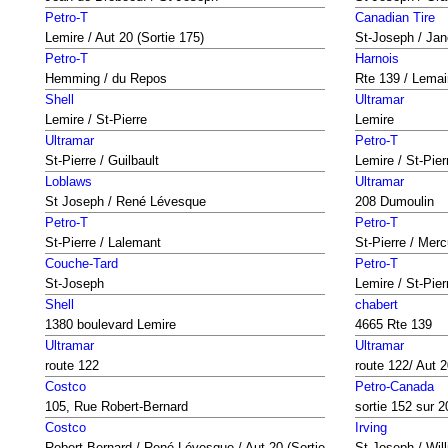
Petro-T
Canadian Tire
Lemire / Aut 20 (Sortie 175)
St-Joseph / Jan
Petro-T
Harnois
Hemming / du Repos
Rte 139 / Lemai
Shell
Ultramar
Lemire / St-Pierre
Lemire
Ultramar
Petro-T
St-Pierre / Guilbault
Lemire / St-Pier
Loblaws
Ultramar
St Joseph / René Lévesque
208 Dumoulin
Petro-T
Petro-T
St-Pierre / Lalemant
St-Pierre / Merc
Couche-Tard
Petro-T
St-Joseph
Lemire / St-Pier
Shell
chabert
1380 boulevard Lemire
4665 Rte 139
Ultramar
Ultramar
route 122
route 122/ Aut 
Costco
Petro-Canada
105, Rue Robert-Bernard
sortie 152 sur 2
Costco
Irving
Robert-Bernard / René Lévesque / Aut 20 (Sortie
St-Joseph / Wil