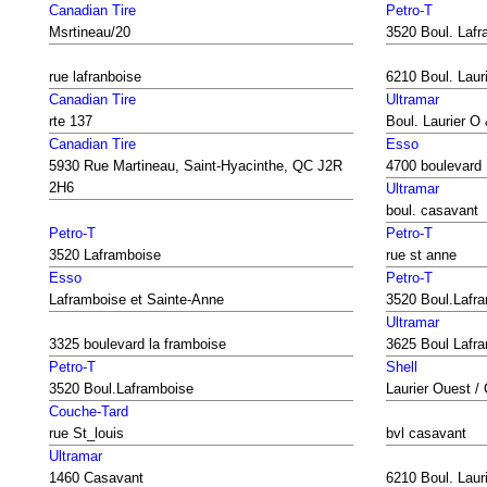
Canadian Tire
Petro-T
Msrtineau/20
3520 Boul. Lafr
rue lafranboise
6210 Boul. Laur
Canadian Tire
Ultramar
rte 137
Boul. Laurier O
Canadian Tire
Esso
5930 Rue Martineau, Saint-Hyacinthe, QC J2R
4700 boulevard 
2H6
Ultramar
boul. casavant
Petro-T
Petro-T
3520 Laframboise
rue st anne
Esso
Petro-T
Laframboise et Sainte-Anne
3520 Boul.Lafr
Ultramar
3325 boulevard la framboise
3625 Boul Lafra
Petro-T
Shell
3520 Boul.Laframboise
Laurier Ouest /
Couche-Tard
rue St_louis
bvl casavant
Ultramar
1460 Casavant
6210 Boul. Laur