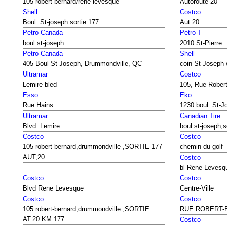
105 robert-bernard/rené lévesque
Autoroute 20
Shell
Costco
Boul. St-joseph sortie 177
Aut.20
Petro-Canada
Petro-T
boul.st-joseph
2010 St-Pierre
Petro-Canada
Shell
405 Boul St Joseph, Drummondville, QC
coin St-Joseph 
Ultramar
Costco
Lemire bled
105, Rue Robert
Esso
Eko
Rue Hains
1230 boul. St-J
Ultramar
Canadian Tire
Blvd. Lemire
boul.st-joseph,s
Costco
Costco
105 robert-bernard,drummondville ,SORTIE 177
chemin du golf
AUT,20
Costco
bl Rene Levesq
Costco
Costco
Blvd Rene Levesque
Centre-Ville
Costco
Costco
105 robert-bernard,drummondville ,SORTIE
RUE ROBERT-
AT.20 KM 177
Costco