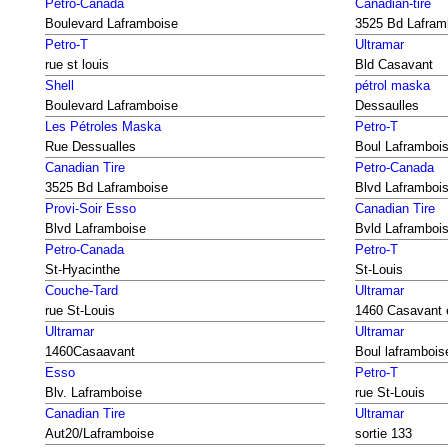
Petro-Canada
Canadian-tire
Boulevard Laframboise
3525 Bd Lafram
Petro-T
Ultramar
rue st louis
Bld Casavant
Shell
pétrol maska
Boulevard Laframboise
Dessaulles
Les Pétroles Maska
Petro-T
Rue Dessualles
Boul Laframboi
Canadian Tire
Petro-Canada
3525 Bd Laframboise
Blvd Laframboi
Provi-Soir Esso
Canadian Tire
Blvd Laframboise
Bvld Laframboi
Petro-Canada
Petro-T
St-Hyacinthe
St-Louis
Couche-Tard
Ultramar
rue St-Louis
1460 Casavant 
Ultramar
Ultramar
1460Casaavant
Boul laframbois
Esso
Petro-T
Blv. Laframboise
rue St-Louis
Canadian Tire
Ultramar
Aut20/Laframboise
sortie 133