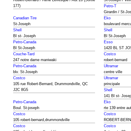
177)
Petro-T
Girardin / St-Jo
Canadian Tire
Eko
St-Joseph
boulevard merc
Shell
Shell
Bl st- Joseph
Bl St-Joseph
Petro-Canada
Esso
Bl St-Joseph
1420 BL ST J
Couche-Tard
Costco
247 notre dame maniwaki
robert-bernard
Petro-Canada
Ultramar
blv. St-Joseph
centre ville
Costco
Ultramar
105 rue Robert-Bernard, Drummondville, QC
principale
J2C 8G5
Shell
141 Bl st- Jose
Petro-Canada
Eko
Boul. St-joseph
rte 139 entre aut
Costco
Costco
105 robert-bernard,drummondville
ROBERT-BERN
Costco
Costco