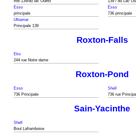
Rte 139/du lac Ouest
139 / du Lac Ou
Esso
Esso
principale
736 principale
Ultramar
Principale 139
Roxton-Falls
Eko
244 rue Notre dame
Roxton-Pond
Esso
Shell
736 Principale
736 rue Principa
Sain-Yacinthe
Shell
Boul Laframboise