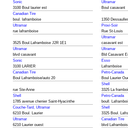
Sonic
Ultramar
3100 Boul laurier est
Boul casavant
Canadian Tire
boul. laframboise
1350 Dessaulle
Ultramar
Provi-Soir
rue laframboise
Rue St-Louis
Ultramar
3525 Boul.Laframboise J2R 1E1
casavant est
Ultramar
Ultramar
blvd casavant
Bld Casavant E
Sonic
Esso
3100 LARIER
Laframboise
Canadian Tire
Petro-Canada
Boul Laframboise/auto 20
Boul Laurier Ou
Shell
rue Ste-Anne
3325 La frambo
Shell
Petro-Canada
1785 avenue chenier Saint-Hyacinthe
boull. Laframbo
Couche-Tard, Ultramar
Shell
6210 Boul. Laurier
3325 Boul. Lafr
Ultramar
Canadian Tire
6210 Laurier ouest
blvd Laframbois