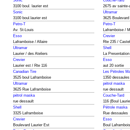
Sonic
Couche-Tard
3100 boul. laurier est
2675 av sainte-
Sonic
Ultramar
3100 boul.laurier est
3625 Boulevard
Petro-T
Petro-T
Av. St-Louis
Laframboise / M
Esso
Crevier
Laframboise / Allaire
Rte 235 / Castel
Ultramar
Shell
Laurier / des Ateliers
La Presentation
Crevier
Esso
Laurier est / Rte 116
aut 20 sortie
Canadian Tire
Les Pétroles M
3525 boul Laframboise
1350 dessaules
Ultramar
pétrol maska
3625 Rue Laframboise
rue dessault
pétrol maska
Couche-Tard
rue dessault
116 (Boul Laurie
Shell
Pétrole maska
3325 Laframboise
Rue dessaules
Crevier
Esso
Boulevard Laurier Est
Boul Laframboi