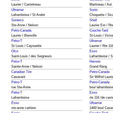
Laurier / Castelneau
Martineau / Aut
Ultramar
Sonic
Laframboise / St André
Choquette / Sic
Sonerco
Shell
Ste-Anne / Nelson
Laurier Est / Rt
Petro-Canada
Couche-Tard
Laurier / Bienville
St-Louis / Victo
Petro-T
Ultramar
St Louis / Cayouette
Laurier / Rte 11
Olco
Esso
Saint-Louis / des Seigneurs
Laframboise / S
Petro-T
Harnois
Sainte-Anne / Nelson
Grand Rang
Canadian Tire
Petro-Canada
Casavant
Sir Wilfrid Lauri
Petro-T
Petro-Canada
rue Ste-Anne
boul laframbois
Petro-T
Esso
Laframboise
rte 116 /de cas
Esso
Ultramar
ste-anne cartiere
1460 boul Casa