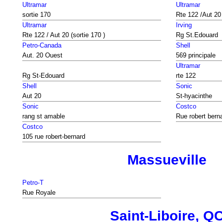
Ultramar
Ultramar
sortie 170
Rte 122 /Aut 20 
Ultramar
Irving
Rte 122 / Aut 20 (sortie 170 )
Rg St.Edouard
Petro-Canada
Shell
Aut. 20 Ouest
569 principale
Ultramar
Rg St-Edouard
rte 122
Shell
Sonic
Aut 20
St-hyacinthe
Sonic
Costco
rang st amable
Rue robert bern
Costco
105 rue robert-bernard
Massueville
Petro-T
Rue Royale
Saint-Liboire, Q