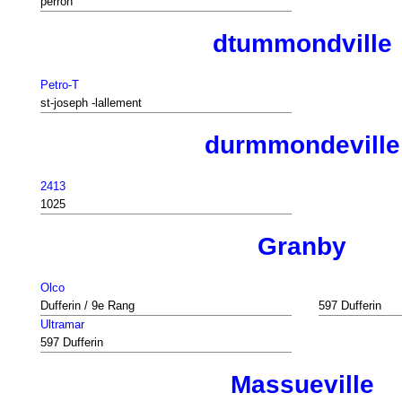
perron
dtummondville
Petro-T
st-joseph -lallement
durmmondeville
2413
1025
Granby
Olco
Dufferin / 9e Rang
597 Dufferin
Ultramar
597 Dufferin
Massueville