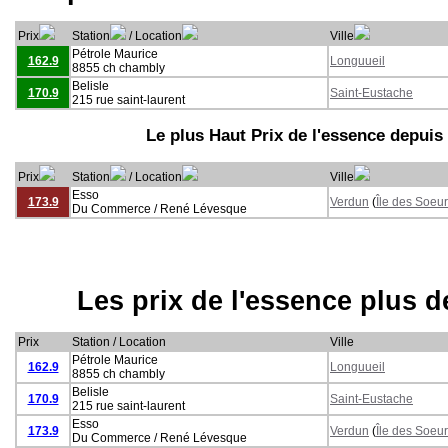
Prix
Station
/ Location
Ville
Pétrole Maurice
162.9
Longuueil
8855 ch chambly
Belisle
170.9
Saint-Eustache
215 rue saint-laurent
Le plus Haut Prix de l'essence depuis
Prix
Station
/ Location
Ville
Esso
173.9
Verdun
(
Île des Soeu
Du Commerce / René Lévesque
Les prix de l'essence plus 
Prix
Station / Location
Ville
Pétrole Maurice
162.9
Longuueil
8855 ch chambly
Belisle
170.9
Saint-Eustache
215 rue saint-laurent
Esso
173.9
Verdun
(
Île des Soeu
Du Commerce / René Lévesque