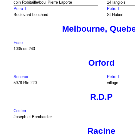
coin Robitaille/boul Pierre Laporte
14 langlois
Petro-T
Petro-T
Boulevard bouchard
St-Hubert
Melbourne, Queb
Esso
1035 qc-243
Orford
Sonerco
Petro-T
5978 Rte 220
village
R.D.P
Costco
Joseph et Bombardier
Racine