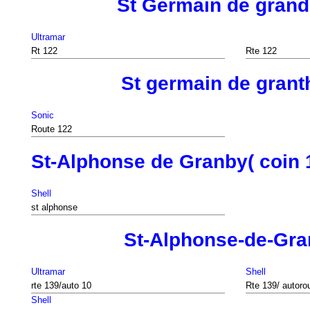
St Germain de gran
Ultramar
Rt 122
Rte 122
St germain de gran
Sonic
Route 122
St-Alphonse de Granby( coin 1
Shell
st alphonse
St-Alphonse-de-Gr
Ultramar
Shell
rte 139/auto 10
Rte 139/ autoro
Shell