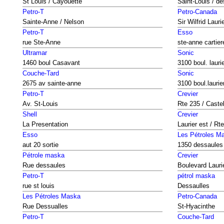
St Louis / Cayouette
Saint-Louis / d
Petro-T
Petro-Canada
Sainte-Anne / Nelson
Sir Wilfrid Lauri
Petro-T
Esso
rue Ste-Anne
ste-anne cartier
Ultramar
Sonic
1460 boul Casavant
3100 boul. lauri
Couche-Tard
Sonic
2675 av sainte-anne
3100 boul.laurie
Petro-T
Crevier
Av. St-Louis
Rte 235 / Castel
Shell
Crevier
La Presentation
Laurier est / Rt
Esso
Les Pétroles M
aut 20 sortie
1350 dessaules
Pétrole maska
Crevier
Rue dessaules
Boulevard Lauri
Petro-T
pétrol maska
rue st louis
Dessaulles
Les Pétroles Maska
Petro-Canada
Rue Dessualles
St-Hyacinthe
Petro-T
Couche-Tard