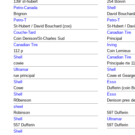
139/ st-hubert
254 Boivin
Petro-Canada
Shell
Brignon
David Bouchard/
Petro-T
Petro-T
St-Hubert / David Bouchard (zoo)
St-Hubert / Dav
Couche-Tard
Canadian Tire
Coin Denison/St-Charles Sud
Principal
Canadian Tire
Irving
112 p
Coin Lemieux
Shell
Canadian Tire
cowie
Principale rte 1
Ultramar
Shell
rue principal
Cowe et Gearge
Shell
Esso
Cowe
Dufferin (coin B
Shell
Esso
R0benson
Denison pres de
sheel
Robinson
597 Dufferin
Shell
Ultramar
557 Dufferin
597 Dufferin
Shell