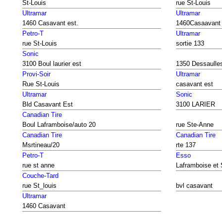
St-Louis
rue St-Louis
Ultramar
Ultramar
1460 Casavant est.
1460Casaavant
Petro-T
Ultramar
rue St-Louis
sortie 133
Sonic
3100 Boul laurier est
1350 Dessaulle
Provi-Soir
Ultramar
Rue St-Louis
casavant est
Ultramar
Sonic
Bld Casavant Est
3100 LARIER
Canadian Tire
Boul Laframboise/auto 20
rue Ste-Anne
Canadian Tire
Canadian Tire
Msrtineau/20
rte 137
Petro-T
Esso
rue st anne
Laframboise et 
Couche-Tard
rue St_louis
bvl casavant
Ultramar
1460 Casavant