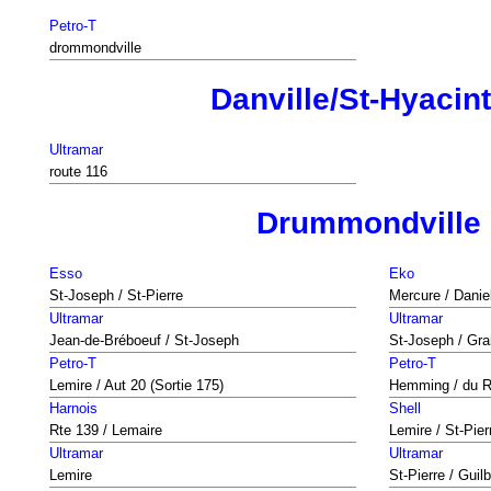
Petro-T
drommondville
Danville/St-Hyacin
Ultramar
route 116
Drummondville
Esso
Eko
St-Joseph / St-Pierre
Mercure / Danie
Ultramar
Ultramar
Jean-de-Bréboeuf / St-Joseph
St-Joseph / Gra
Petro-T
Petro-T
Lemire / Aut 20 (Sortie 175)
Hemming / du 
Harnois
Shell
Rte 139 / Lemaire
Lemire / St-Pier
Ultramar
Ultramar
Lemire
St-Pierre / Guilb