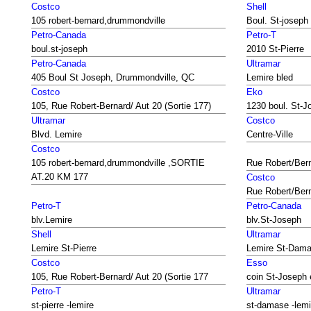
Costco
Shell
105 robert-bernard,drummondville
Boul. St-joseph 
Petro-Canada
Petro-T
boul.st-joseph
2010 St-Pierre
Petro-Canada
Ultramar
405 Boul St Joseph, Drummondville, QC
Lemire bled
Costco
Eko
105, Rue Robert-Bernard/ Aut 20 (Sortie 177)
1230 boul. St-J
Ultramar
Costco
Blvd. Lemire
Centre-Ville
Costco
105 robert-bernard,drummondville ,SORTIE
Rue Robert/Bern
AT.20 KM 177
Costco
Rue Robert/Bern
Petro-T
Petro-Canada
blv.Lemire
blv.St-Joseph
Shell
Ultramar
Lemire St-Pierre
Lemire St-Dam
Costco
Esso
105, Rue Robert-Bernard/ Aut 20 (Sortie 177
coin St-Joseph 
Petro-T
Ultramar
st-pierre -lemire
st-damase -lemi