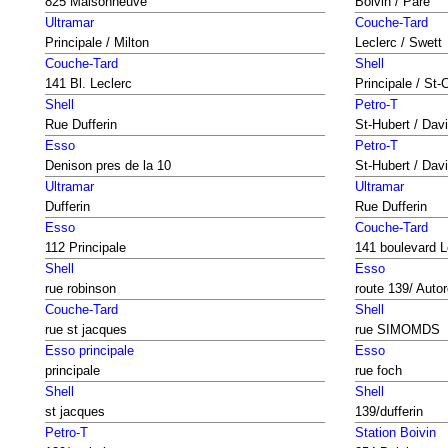
825 Maisonneuve
Boivin / Paré
Ultramar
Couche-Tard
Principale / Milton
Leclerc / Swett
Couche-Tard
Shell
141 Bl. Leclerc
Principale / St-
Shell
Petro-T
Rue Dufferin
St-Hubert / Dav
Esso
Petro-T
Denison pres de la 10
St-Hubert / Dav
Ultramar
Ultramar
Dufferin
Rue Dufferin
Esso
Couche-Tard
112 Principale
141 boulevard L
Shell
Esso
rue robinson
route 139/ Auto
Couche-Tard
Shell
rue st jacques
rue SIMOMDS
Esso principale
Esso
principale
rue foch
Shell
Shell
st jacques
139/dufferin
Petro-T
Station Boivin