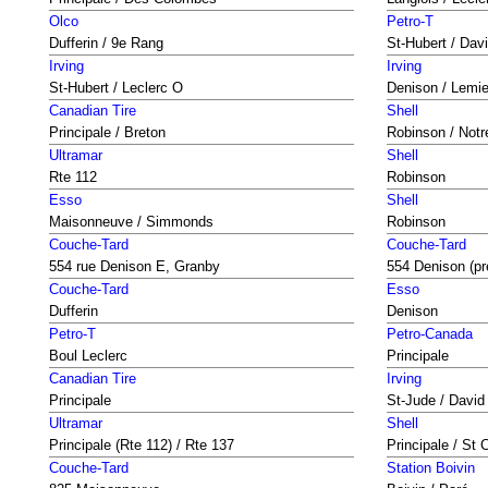
Olco
Petro-T
Dufferin / 9e Rang
St-Hubert / Dav
Irving
Irving
St-Hubert / Leclerc O
Denison / Lemi
Canadian Tire
Shell
Principale / Breton
Robinson / Not
Ultramar
Shell
Rte 112
Robinson
Esso
Shell
Maisonneuve / Simmonds
Robinson
Couche-Tard
Couche-Tard
554 rue Denison E, Granby
554 Denison (pr
Couche-Tard
Esso
Dufferin
Denison
Petro-T
Petro-Canada
Boul Leclerc
Principale
Canadian Tire
Irving
Principale
St-Jude / Davi
Ultramar
Shell
Principale (Rte 112) / Rte 137
Principale / St 
Couche-Tard
Station Boivin