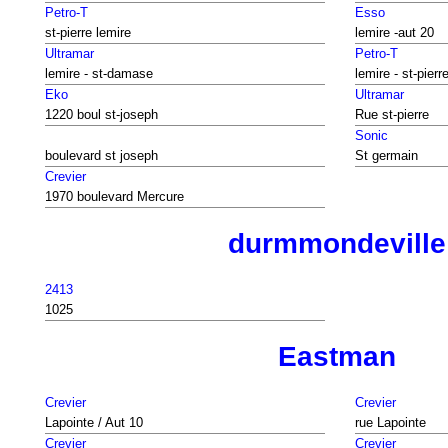
Petro-T
Esso
st-pierre lemire
lemire -aut 20
Ultramar
Petro-T
lemire - st-damase
lemire - st-pierr
Eko
Ultramar
1220 boul st-joseph
Rue st-pierre
Sonic
boulevard st joseph
St germain
Crevier
1970 boulevard Mercure
durmmondeville
2413
1025
Eastman
Crevier
Crevier
Lapointe / Aut 10
rue Lapointe
Crevier
Crevier