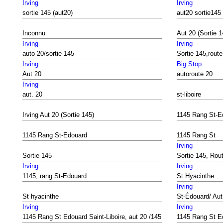
Irving
Irving
sortie 145 (aut20)
aut20 sortie145
Inconnu
Aut 20 (Sortie 1
Irving
Irving
auto 20/sortie 145
Sortie 145,route
Irving
Big Stop
Aut 20
autoroute 20
Irving
aut. 20
st-liboire
Irving Aut 20 (Sortie 145)
1145 Rang St-E
1145 Rang St-Edouard
1145 Rang St
Irving
Sortie 145
Sortie 145, Rou
Irving
Irving
1145, rang St-Edouard
St Hyacinthe
Irving
St hyacinthe
St-Édouard/ Aut
Irving
Irving
1145 Rang St Edouard Saint-Liboire, aut 20 /145
1145 Rang St E