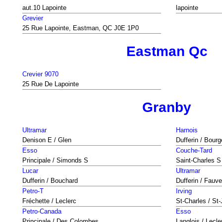
aut.10 Lapointe
lapointe
Grevier
25 Rue Lapointe, Eastman, QC J0E 1P0
Eastman Qc
Crevier 9070
25 Rue De Lapointe
Granby
Ultramar
Harnois
Denison E / Glen
Dufferin / Bourg
Esso
Couche-Tard
Principale / Simonds S
Saint-Charles S
Lucar
Ultramar
Dufferin / Bouchard
Dufferin / Fauve
Petro-T
Irving
Fréchette / Leclerc
St-Charles / St
Petro-Canada
Esso
Principale / Des Colombes
Langlois / Lecle