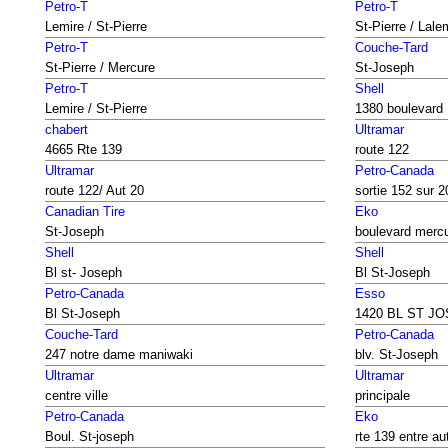
Petro-T
Petro-T
Lemire / St-Pierre
St-Pierre / Lale
Petro-T
Couche-Tard
St-Pierre / Mercure
St-Joseph
Petro-T
Shell
Lemire / St-Pierre
1380 boulevard
chabert
Ultramar
4665 Rte 139
route 122
Ultramar
Petro-Canada
route 122/ Aut 20
sortie 152 sur 2
Canadian Tire
Eko
St-Joseph
boulevard merc
Shell
Shell
Bl st- Joseph
Bl St-Joseph
Petro-Canada
Esso
Bl St-Joseph
1420 BL ST J
Couche-Tard
Petro-Canada
247 notre dame maniwaki
blv. St-Joseph
Ultramar
Ultramar
centre ville
principale
Petro-Canada
Eko
Boul. St-joseph
rte 139 entre aut