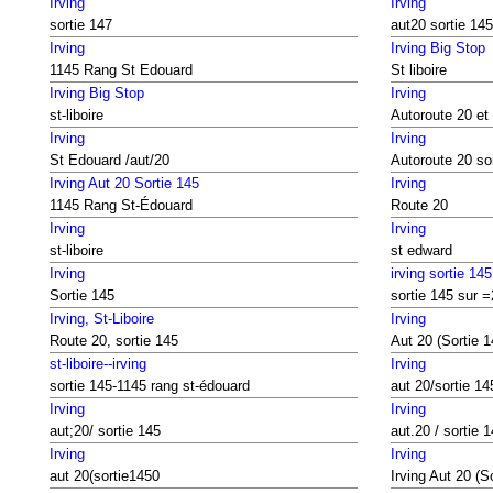
Irving
Irving
sortie 147
aut20 sortie 145
Irving
Irving Big Stop
1145 Rang St Edouard
St liboire
Irving Big Stop
Irving
st-liboire
Autoroute 20 et
Irving
Irving
St Edouard /aut/20
Autoroute 20 so
Irving Aut 20 Sortie 145
Irving
1145 Rang St-Édouard
Route 20
Irving
Irving
st-liboire
st edward
Irving
irving sortie 145
Sortie 145
sortie 145 sur 
Irving, St-Liboire
Irving
Route 20, sortie 145
Aut 20 (Sortie 1
st-liboire--irving
Irving
sortie 145-1145 rang st-édouard
aut 20/sortie 14
Irving
Irving
aut;20/ sortie 145
aut.20 / sortie 
Irving
Irving
aut 20(sortie1450
Irving Aut 20 (S