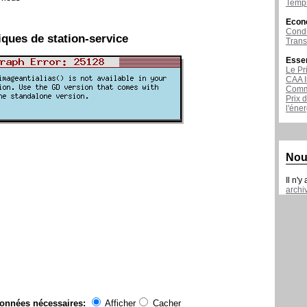
Temps
Econ
Condu
iques de station-service
Tran
Esse
Le Pr
CAA I
Comme
Prix 
l'éne
Nou
Il n'y
archi
données nécessaires:
Afficher
Cacher