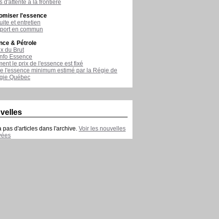
 d'attente à la frontière
omiser l'essence
ite et entretien
sport en commun
nce & Pétrole
ix du Brut
nfo Essence
nt le prix de l'essence est fixé
de l'essence minimum estimé par la Régie de
rgie Québec
velles
 a pas d'articles dans l'archive.
Voir les nouvelles
vées