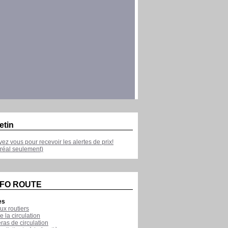
etin
ivez vous pour recevoir les alertes de prix!
réal seulement)
NFO ROUTE
es
ux routiers
e la circulation
as de circulation