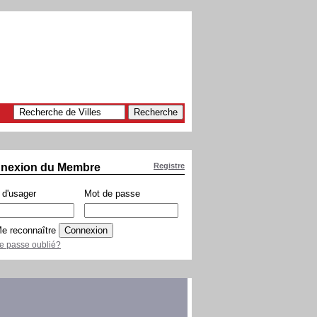
nexion du Membre
Registre
d'usager
Mot de passe
e reconnaître
e passe oublié?