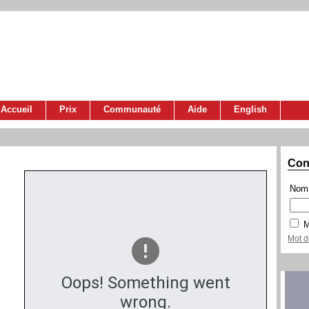
Accueil
Prix
Communauté
Aide
English
Con
Nom 
M
Mot d
Oops! Something went
wrong.