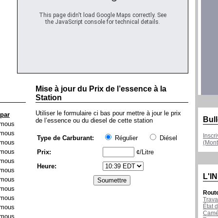
This page didn't load Google Maps correctly. See
the JavaScript console for technical details.
Mise à jour du Prix de l’essence à la
Station
Utiliser le formulaire ci bas pour mettre à jour le prix
 par
Bull
de l’essence ou du diesel de cette station
mous
mous
Inscr
Type de Carburant:
Régulier
Diésel
mous
(Mont
mous
Prix:
¢/Litre
mous
Heure:
mous
L'I
mous
mous
Rout
mous
Trava
État d
mous
Camér
mous