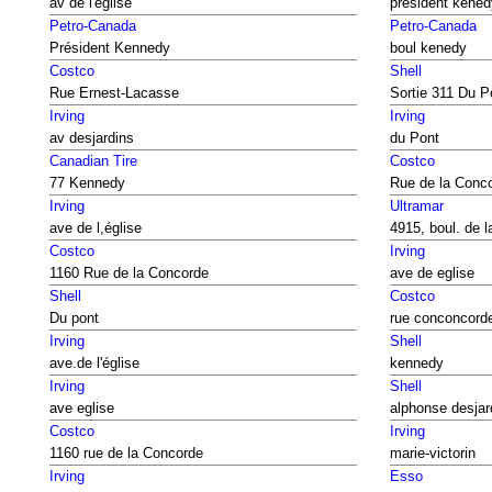
av de l'église
president kened
Petro-Canada
Petro-Canada
Président Kennedy
boul kenedy
Costco
Shell
Rue Ernest-Lacasse
Sortie 311 Du P
Irving
Irving
av desjardins
du Pont
Canadian Tire
Costco
77 Kennedy
Rue de la Conc
Irving
Ultramar
ave de l,église
4915, boul. de 
Costco
Irving
1160 Rue de la Concorde
ave de eglise
Shell
Costco
Du pont
rue conconcorde
Irving
Shell
ave.de l'église
kennedy
Irving
Shell
ave eglise
alphonse desjar
Costco
Irving
1160 rue de la Concorde
marie-victorin
Irving
Esso