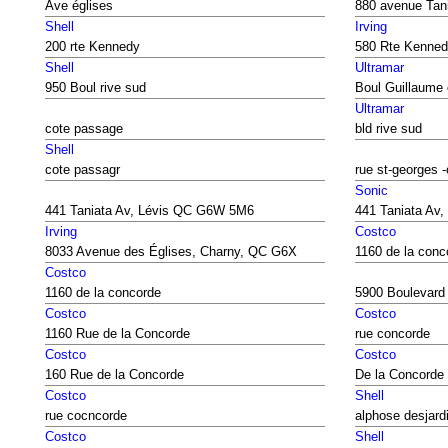
Ave églises
880 avenue Tan
Shell
Irving
200 rte Kennedy
580 Rte Kenne
Shell
Ultramar
950 Boul rive sud
Boul Guillaume 
Ultramar
cote passage
bld rive sud
Shell
cote passagr
rue st-georges 
Sonic
441 Taniata Av, Lévis QC G6W 5M6
441 Taniata Av
Irving
Costco
8033 Avenue des Églises, Charny, QC G6X
1160 de la conc
Costco
1160 de la concorde
5900 Boulevard 
Costco
Costco
1160 Rue de la Concorde
rue concorde
Costco
Costco
160 Rue de la Concorde
De la Concorde
Costco
Shell
rue cocncorde
alphose desjard
Costco
Shell