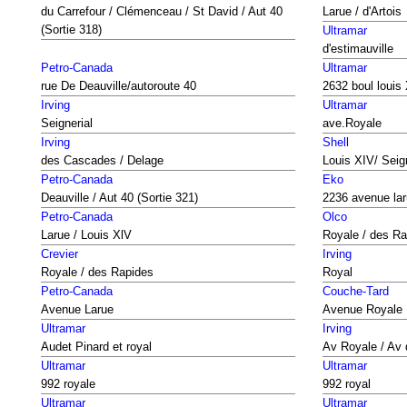
du Carrefour / Clémenceau / St David / Aut 40
Larue / d'Artois
(Sortie 318)
Ultramar
d'estimauville
Petro-Canada
Ultramar
rue De Deauville/autoroute 40
2632 boul louis
Irving
Ultramar
Seignerial
ave.Royale
Irving
Shell
des Cascades / Delage
Louis XIV/ Seig
Petro-Canada
Eko
Deauville / Aut 40 (Sortie 321)
2236 avenue la
Petro-Canada
Olco
Larue / Louis XlV
Royale / des Ra
Crevier
Irving
Royale / des Rapides
Royal
Petro-Canada
Couche-Tard
Avenue Larue
Avenue Royale
Ultramar
Irving
Audet Pinard et royal
Av Royale / Av
Ultramar
Ultramar
992 royale
992 royal
Ultramar
Ultramar