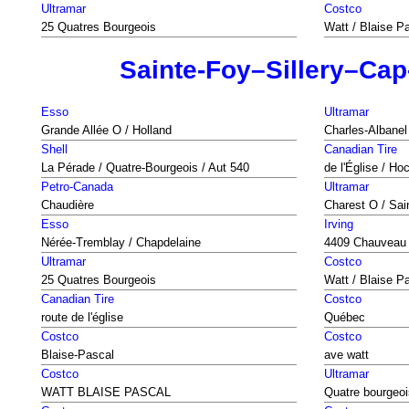
Ultramar
Costco
25 Quatres Bourgeois
Watt / Blaise P
Sainte-Foy–Sillery–Ca
Esso
Ultramar
Grande Allée O / Holland
Charles-Albanel
Shell
Canadian Tire
La Pérade / Quatre-Bourgeois / Aut 540
de l'Église / Ho
Petro-Canada
Ultramar
Chaudière
Charest O / Sa
Esso
Irving
Nérée-Tremblay / Chapdelaine
4409 Chauveau
Ultramar
Costco
25 Quatres Bourgeois
Watt / Blaise P
Canadian Tire
Costco
route de l'église
Québec
Costco
Costco
Blaise-Pascal
ave watt
Costco
Ultramar
WATT BLAISE PASCAL
Quatre bourgeoi