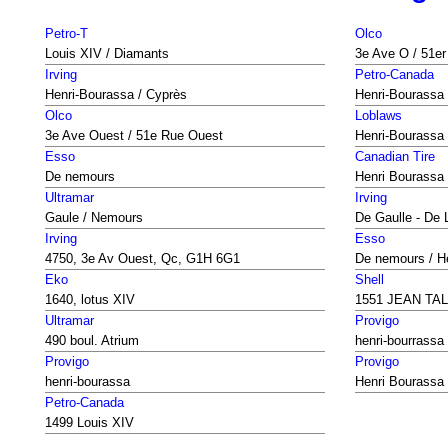
Petro-T
Olco
Louis XIV / Diamants
3e Ave O / 51e
Irving
Petro-Canada
Henri-Bourassa / Cyprès
Henri-Bourassa 
Olco
Loblaws
3e Ave Ouest / 51e Rue Ouest
Henri-Bourassa
Esso
Canadian Tire
De nemours
Henri Bourassa
Ultramar
Irving
Gaule / Nemours
De Gaulle - De 
Irving
Esso
4750, 3e Av Ouest, Qc, G1H 6G1
De nemours / H
Eko
Shell
1640, lotus XIV
1551 JEAN TA
Ultramar
Provigo
490 boul. Atrium
henri-bourrassa
Provigo
Provigo
henri-bourassa
Henri Bourassa
Petro-Canada
1499 Louis XIV