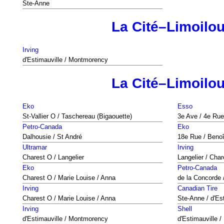
Ste-Anne
La Cité–Limoilo
Irving
d'Estimauville / Montmorency
La Cité–Limoilo
Eko
Esso
St-Vallier O / Taschereau (Bigaouette)
3e Ave / 4e Rue
Petro-Canada
Eko
Dalhousie / St André
18e Rue / Benoî
Ultramar
Irving
Charest O / Langelier
Langelier / Char
Eko
Petro-Canada
Charest O / Marie Louise / Anna
de la Concorde /
Irving
Canadian Tire
Charest O / Marie Louise / Anna
Ste-Anne / d'Es
Irving
Shell
d'Estimauville / Montmorency
d'Estimauville /