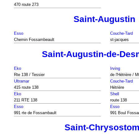
470 route 273
Saint-Augustin
Esso
Couche-Tard
Chemin Fossambeault
st-jacques
Saint-Augustin-de-De
Eko
Irving
Rte 138 / Tessier
de l'Hétrière / 
Ultramar
Couche-Tard
415 route 138
Hétrière
Eko
Shell
211 RTE 138
route 138
Esso
Esso
991 rte de Fossambault
991 Boul Fossa
Saint-Chrysosto