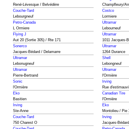
René-Lévesque / Belvédère
Champfleury/Ant
Couche-Tard
Costco
Lebourgneuf
Lormiere
Petro-Canada
Ultramar
L Ormiere
Lebourneuf
Flying J
Ultramar
Aut 20 (Sortie 305) / Rte 171
1011 Jacques-B
Sonerco
Ultramar
Jacques-Bédard / Delamarre
1264 Durance
Ultramar
Shell
Lebonugneuf
Lebongneuf
Ultramar
Ultramar
Pierre-Bertrand
l'Ormière
Sonic
Irving
l'Ormière
Rue d'estimauvi
Eko
Canadian Tire
Basitien
l'Ormière
Irving
Eko
Ste-Anne
Montolieu / Pie 
Couche-Tard
Irving
750 Charest O
Jacques-Bédar
Couche-Tard
Petro-Canada