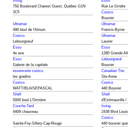
Irving
Esso
750 Boulevard Charest Ouest, Québec G1N
Rue Le Grndre
2C5
Costco
Bouvier
Ultramar
Ultramar
490 boul de l'Atrium
Francis-Byrne
Costco
Ultramar
Lebourgneuf
Laurier
Esso
Esso
4e ave
1280 Grande Al
Esso
Lebourgneuf
Galerie de la capitale
Bouvier
essencerie costco
Canadian Tire
les gradins
Ste-Anne
Costco
Costco
WATT/BLAISEPASCAL
440 Bouvier
Shell
Shell
5000 boul L'Ormière
d'Estimauville /
Couche-Tard
Irving
4409 chauveau
2438 Blvd Loui
Costco
Sainte-Foy-Sillery-Cap-Rouge
440 bouvier qu