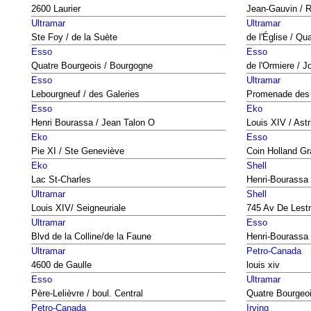
2600 Laurier
Jean-Gauvin / R
Ultramar
Ultramar
Ste Foy / de la Suète
de l'Église / Qu
Esso
Esso
Quatre Bourgeois / Bourgogne
de l'Ormiere / 
Esso
Ultramar
Lebourgneuf / des Galeries
Promenade des
Esso
Eko
Henri Bourassa / Jean Talon O
Louis XIV / Astr
Eko
Esso
Pie XI / Ste Geneviève
Coin Holland Gr
Eko
Shell
Lac St-Charles
Henri-Bourassa
Ultramar
Shell
Louis XIV/ Seigneuriale
745 Av De Lest
Ultramar
Esso
Blvd de la Colline/de la Faune
Henri-Bourassa
Ultramar
Petro-Canada
4600 de Gaulle
louis xiv
Esso
Ultramar
Père-Lelièvre / boul. Central
Quatre Bourgeoi
Petro-Canada
Irving