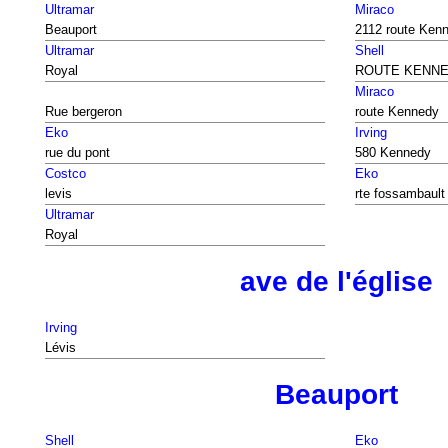
Ultramar
Miraco
Beauport
2112 route Ken
Ultramar
Shell
Royal
ROUTE KENN
Miraco
Rue bergeron
route Kennedy
Eko
Irving
rue du pont
580 Kennedy
Costco
Eko
levis
rte fossambault
Ultramar
Royal
ave de l'église
Irving
Lévis
Beauport
Shell
Eko