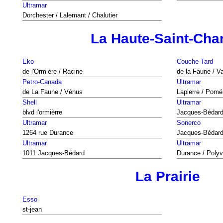
Ultramar
Dorchester / Lalemant / Chalutier
La Haute-Saint-Cha
Eko
Couche-Tard
de l'Ormière / Racine
de la Faune / Va
Petro-Canada
Ultramar
de La Faune / Vénus
Lapierre / Pomé
Shell
Ultramar
blvd l'ormièrre
Jacques-Bédard
Ultramar
Sonerco
1264 rue Durance
Jacques-Bédard
Ultramar
Ultramar
1011 Jacques-Bédard
Durance / Polyv
La Prairie
Esso
st-jean