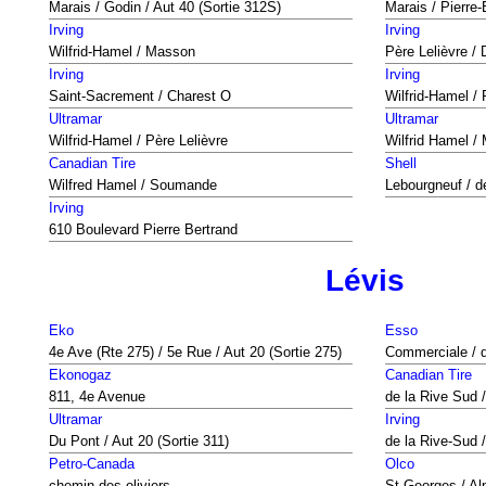
Marais / Godin / Aut 40 (Sortie 312S)
Marais / Pierre-
Irving
Irving
Wilfrid-Hamel / Masson
Père Lelièvre /
Irving
Irving
Saint-Sacrement / Charest O
Wilfrid-Hamel / 
Ultramar
Ultramar
Wilfrid-Hamel / Père Lelièvre
Wilfrid Hamel /
Canadian Tire
Shell
Wilfred Hamel / Soumande
Lebourgneuf / 
Irving
610 Boulevard Pierre Bertrand
Lévis
Eko
Esso
4e Ave (Rte 275) / 5e Rue / Aut 20 (Sortie 275)
Commerciale / d
Ekonogaz
Canadian Tire
811, 4e Avenue
de la Rive Sud 
Ultramar
Irving
Du Pont / Aut 20 (Sortie 311)
de la Rive-Sud 
Petro-Canada
Olco
chemin des oliviers
St-Georges / Al