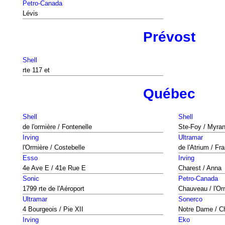
Petro-Canada
Lévis
Prévost
Shell
rte 117 et
Québec
Shell
Shell
de l'ormière / Fontenelle
Ste-Foy / Myra
Irving
Ultramar
l'Ormière / Costebelle
de l'Atrium / Fr
Esso
Irving
4e Ave E / 41e Rue E
Charest / Anna
Sonic
Petro-Canada
1799 rte de l'Aéroport
Chauveau / l'Or
Ultramar
Sonerco
4 Bourgeois / Pie XII
Notre Dame / 
Irving
Eko