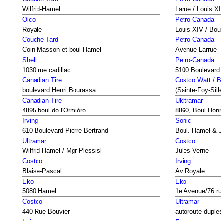
Wilfrid-Hamel
Larue / Louis X
Olco
Petro-Canada
Royale
Louis XIV / Bou
Couche-Tard
Petro-Canada
Coin Masson et boul Hamel
Avenue Larrue
Shell
Petro-Canada
1030 rue cadillac
5100 Boulevard 
Canadian Tire
Costco Watt / B
boulevard Henri Bourassa
(Sainte-Foy-Sill
Canadian Tire
Ukltramar
4895 boul de l'Ormière
8860, Boul Henr
Irving
Sonic
610 Boulevard Pierre Bertrand
Boul. Hamel & 
Ultramar
Costco
Wilfrid Hamel / Mgr Plessisl
Jules-Verne
Costco
Irving
Blaise-Pascal
Av Royale
Eko
Eko
5080 Hamel
1e Avenue/76 r
Costco
Ultramar
440 Rue Bouvier
autoroute duple