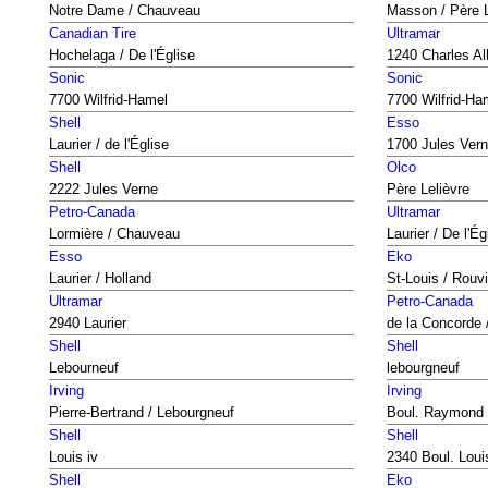
Notre Dame / Chauveau
Masson / Père L
Canadian Tire
Ultramar
Hochelaga / De l'Église
1240 Charles Al
Sonic
Sonic
7700 Wilfrid-Hamel
7700 Wilfrid-Ha
Shell
Esso
Laurier / de l'Église
1700 Jules Ver
Shell
Olco
2222 Jules Verne
Père Lelièvre
Petro-Canada
Ultramar
Lormière / Chauveau
Laurier / De l'Ég
Esso
Eko
Laurier / Holland
St-Louis / Rouvi
Ultramar
Petro-Canada
2940 Laurier
de la Concorde /
Shell
Shell
Lebourneuf
lebourgneuf
Irving
Irving
Pierre-Bertrand / Lebourgneuf
Boul. Raymond
Shell
Shell
Louis iv
2340 Boul. Loui
Shell
Eko