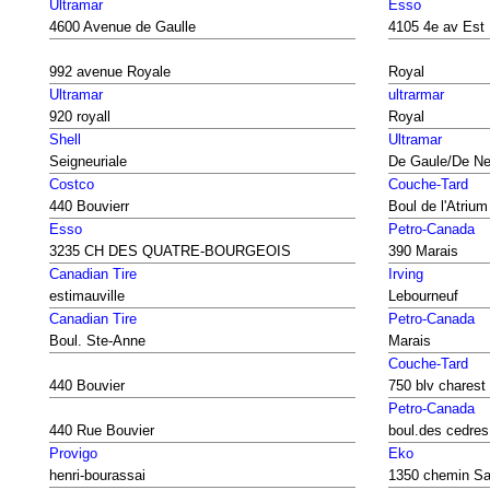
Ultramar
Esso
4600 Avenue de Gaulle
4105 4e av Est
992 avenue Royale
Royal
Ultramar
ultrarmar
920 royall
Royal
Shell
Ultramar
Seigneuriale
De Gaule/De N
Costco
Couche-Tard
440 Bouvierr
Boul de l'Atrium
Esso
Petro-Canada
3235 CH DES QUATRE-BOURGEOIS
390 Marais
Canadian Tire
Irving
estimauville
Lebourneuf
Canadian Tire
Petro-Canada
Boul. Ste-Anne
Marais
Couche-Tard
440 Bouvier
750 blv charest
Petro-Canada
440 Rue Bouvier
boul.des cedres
Provigo
Eko
henri-bourassai
1350 chemin Sa