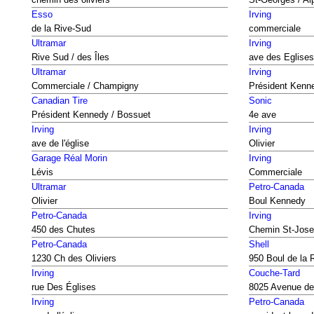
Esso
Irving
de la Rive-Sud
commerciale
Ultramar
Irving
Rive Sud / des Îles
ave des Eglises
Ultramar
Irving
Commerciale / Champigny
Président Kenn
Canadian Tire
Sonic
Président Kennedy / Bossuet
4e ave
Irving
Irving
ave de l'église
Olivier
Garage Réal Morin
Irving
Lévis
Commerciale
Ultramar
Petro-Canada
Olivier
Boul Kennedy
Petro-Canada
Irving
450 des Chutes
Chemin St-Jos
Petro-Canada
Shell
1230 Ch des Oliviers
950 Boul de la 
Irving
Couche-Tard
rue Des Églises
8025 Avenue de
Irving
Petro-Canada