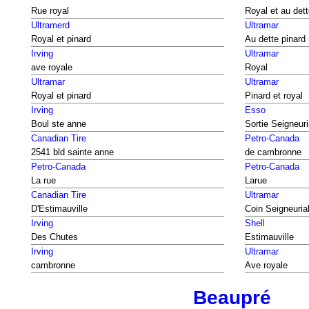
Rue royal
Royal et au dett
Ultramerd
Ultramar
Royal et pinard
Au dette pinard 
Irving
Ultramar
ave royale
Royal
Ultramar
Ultramar
Royal et pinard
Pinard et royal
Irving
Esso
Boul ste anne
Sortie Seigneuri
Canadian Tire
Petro-Canada
2541 bld sainte anne
de cambronne
Petro-Canada
Petro-Canada
La rue
Larue
Canadian Tire
Ultramar
D'Estimauville
Coin Seigneuria
Irving
Shell
Des Chutes
Estimauville
Irving
Ultramar
cambronne
Ave royale
Beaupré