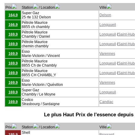
Prix
Station
/ Location
Ville
Super Gaz
164.9
Delson
25 rte 132 Delson
Pétrole Maurice
166.9
Longuueil
8855 ch chambly
Pétrole Maurice
169.9
Longueuil
(
Saint-Hub
Chambly / Daniel
Pétrole Maurice
169.9
Longueuil
(
Saint-Hub
chemin chambly
Esso
169.9
Varennes
Marie-Victorin / Vincent
Pétrole Maurice
169.9
Longueuil
(
Saint-Hub
8855 Ch de Chambly
Pétrole Maurice
169.9
Longueuil
(
Saint-Hub
8855 CH CHAMBL;Y
Esso
169.9
Varennes
Marie-Victorin / Quévillon
Super Gaz
169.9
Longueuil
Chambly / Le Moyne
Costco
169.9
Candiac
Strasbourg / Sardaigne
Le plus Haut Prix de l'essence depuis
Prix
Station
/ Location
Ville
Shell
195.9
Brossard