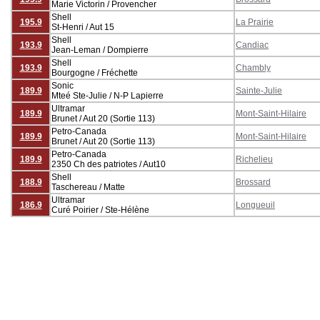
Marie Victorin / Provencher
Shell
195.9
La Prairie
St-Henri / Aut 15
Shell
193.9
Candiac
Jean-Leman / Dompierre
Shell
193.9
Chambly
Bourgogne / Fréchette
Sonic
189.9
Sainte-Julie
Mteé Ste-Julie / N-P Lapierre
Ultramar
189.9
Mont-Saint-Hilaire
Brunet / Aut 20 (Sortie 113)
Petro-Canada
189.9
Mont-Saint-Hilaire
Brunet / Aut 20 (Sortie 113)
Petro-Canada
189.9
Richelieu
2350 Ch des patriotes / Aut10
Shell
188.9
Brossard
Taschereau / Matte
Ultramar
186.9
Longueuil
Curé Poirier / Ste-Hélène