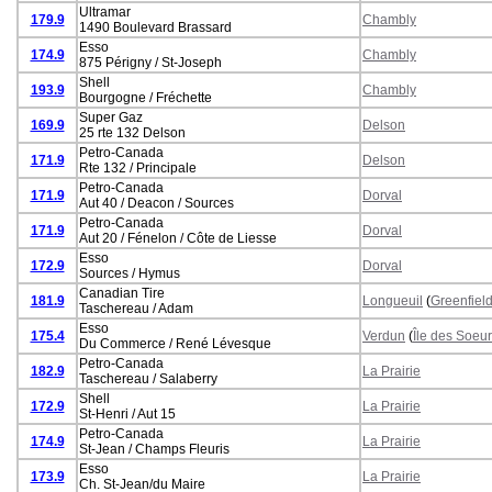
Ultramar
179.9
Chambly
1490 Boulevard Brassard
Esso
174.9
Chambly
875 Périgny / St-Joseph
Shell
193.9
Chambly
Bourgogne / Fréchette
Super Gaz
169.9
Delson
25 rte 132 Delson
Petro-Canada
171.9
Delson
Rte 132 / Principale
Petro-Canada
171.9
Dorval
Aut 40 / Deacon / Sources
Petro-Canada
171.9
Dorval
Aut 20 / Fénelon / Côte de Liesse
Esso
172.9
Dorval
Sources / Hymus
Canadian Tire
181.9
Longueuil
(
Greenfiel
Taschereau / Adam
Esso
175.4
Verdun
(
Île des Soeu
Du Commerce / René Lévesque
Petro-Canada
182.9
La Prairie
Taschereau / Salaberry
Shell
172.9
La Prairie
St-Henri / Aut 15
Petro-Canada
174.9
La Prairie
St-Jean / Champs Fleuris
Esso
173.9
La Prairie
Ch. St-Jean/du Maire