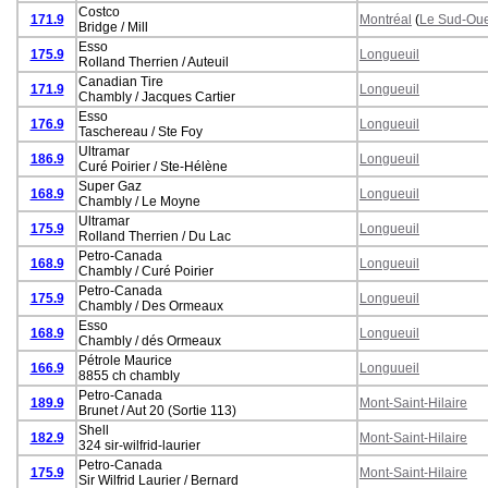
Costco
171.9
Montréal
(
Le Sud-Oue
Bridge / Mill
Esso
175.9
Longueuil
Rolland Therrien / Auteuil
Canadian Tire
171.9
Longueuil
Chambly / Jacques Cartier
Esso
176.9
Longueuil
Taschereau / Ste Foy
Ultramar
186.9
Longueuil
Curé Poirier / Ste-Hélène
Super Gaz
168.9
Longueuil
Chambly / Le Moyne
Ultramar
175.9
Longueuil
Rolland Therrien / Du Lac
Petro-Canada
168.9
Longueuil
Chambly / Curé Poirier
Petro-Canada
175.9
Longueuil
Chambly / Des Ormeaux
Esso
168.9
Longueuil
Chambly / dés Ormeaux
Pétrole Maurice
166.9
Longuueil
8855 ch chambly
Petro-Canada
189.9
Mont-Saint-Hilaire
Brunet / Aut 20 (Sortie 113)
Shell
182.9
Mont-Saint-Hilaire
324 sir-wilfrid-laurier
Petro-Canada
175.9
Mont-Saint-Hilaire
Sir Wilfrid Laurier / Bernard