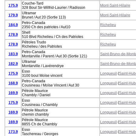
Couche-Tard
175.9
Mont-Saint-Hilaire
328 Boul Sir-Wilfrid-Laurier / Radisson
Ultramar
179.9
Mont-Saint-Hilaire
Brunet / Aut 20 (Sortie 113)
Petro-Canada
184.9
Richelieu
2350 Ch des patriotes / Aut10
Shell
178.9
Richelieu
510 Blvd Richelieu / Ch des Patriotes
Pétroles Trudo
178.9
Richelieu
Richelieu / des Patriotes
Petro-Canada
183.9
Saint-Bruno-de-Monta
Montarville / Parent / Aut 30 (Sortie 121)
Ultramar
182.9
Saint-Bruno-de-Monta
Montarville / Lavérendrye
Esso
175.9
Longueuil
(
Saint-Hub
3100 boul Moïse vincent
Petro-Canada
168.9
Longueuil
(
Saint-Hub
Cousineau / Moïse Vincent / Aut 30
Pétrole Maurice
169.9
Longueuil
(
Saint-Hub
Chambly / Daniel
Esso
175.9
Longueuil
(
Saint-Hub
Cousineau / Chambly
Pétrole Maurice
169.9
Longueuil
(
Saint-Hub
chemin chambly
Pétrole Maurice
169.9
Longueuil
(
Saint-Hub
8855 Ch de Chambly
Esso
173.9
Longueuil
(
Saint-Hub
Taschereau / Georges