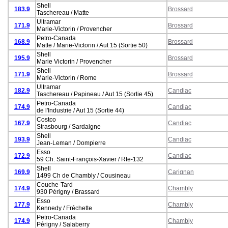
Shell
183.9
Brossard
Taschereau / Matte
Ultramar
171.9
Brossard
Marie-Victorin / Provencher
Petro-Canada
168.9
Brossard
Matte / Marie-Victorin / Aut 15 (Sortie 50)
Shell
195.9
Brossard
Marie Victorin / Provencher
Shell
171.9
Brossard
Marie-Victorin / Rome
Ultramar
182.9
Candiac
Taschereau / Papineau / Aut 15 (Sortie 45)
Petro-Canada
174.9
Candiac
de l'Industrie / Aut 15 (Sortie 44)
Costco
167.9
Candiac
Strasbourg / Sardaigne
Shell
193.9
Candiac
Jean-Leman / Dompierre
Esso
172.9
Candiac
59 Ch. Saint-François-Xavier / Rte-132
Shell
169.9
Carignan
1499 Ch de Chambly / Cousineau
Couche-Tard
174.9
Chambly
930 Périgny / Brassard
Esso
177.9
Chambly
Kennedy / Fréchette
Petro-Canada
174.9
Chambly
Périgny / Salaberry