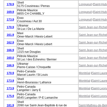
Shell
178.9
Longueuil
(
Saint-Hub
5175 Cousineau / Perras
Pétrole Maurice
169.9
Longueuil
(
Saint-Hub
8855 CH CHAMBL;Y
Esso
173.9
Longueuil
(
Saint-Hub
Cousineau / Aut 30
Ultramar
170.9
Saint-Jean-sur-Riche
St-Luc / De La Mairie
Maxi
161.9
Saint-Jean-sur-Riche
Omer-Marcil / Alexis-Lebert
Esso
162.9
Saint-Jean-sur-Riche
Omer-Marcil / Alexis Lebert
Shell
166.9
Saint-Jean-sur-Riche
1315 rue Douglas
Pétrole Maurice
160.0
Saint-Jean-sur-Riche
St Luc / des Échevins / Bernier
Ultramar
166.9
Saint-Jean-sur-Riche
Pierre-Caisse / Choquette
Petro-Canada
170.9
Montréal
(
Saint-Laure
Marcel Laurin / St Louis
Shell
173.9
Montréal
(
Saint-Laure
Henri-Bourassa / Lafrance
Petro-Canada
173.9
Montréal
(
Saint-Leon
Langelier / Jarry E
Petro-Canada
175.9
Montréal
(
Saint-Leon
8545 Langelier / P-E Lamarche
Shell
181.9
2090 rue Saint-Jean-Baptiste & rue de
Saint-Mathieu-de-Bel