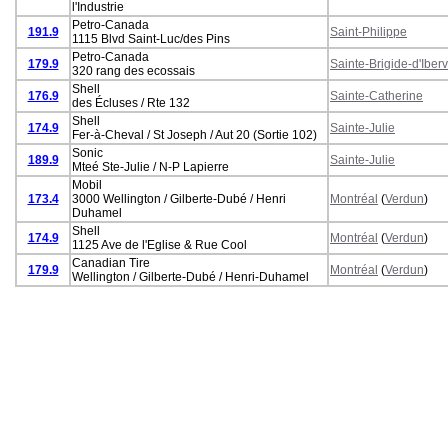
l'Industrie
Petro-Canada
191.9
Saint-Philippe
1115 Blvd Saint-Luc/des Pins
Petro-Canada
179.9
Sainte-Brigide-d'Iberv
320 rang des ecossais
Shell
176.9
Sainte-Catherine
des Écluses / Rte 132
Shell
174.9
Sainte-Julie
Fer-à-Cheval / St Joseph / Aut 20 (Sortie 102)
Sonic
189.9
Sainte-Julie
Mteé Ste-Julie / N-P Lapierre
Mobil
173.4
3000 Wellington / Gilberte-Dubé / Henri
Montréal
(
Verdun
)
Duhamel
Shell
174.9
Montréal
(
Verdun
)
1125 Ave de l'Eglise & Rue Cool
Canadian Tire
179.9
Montréal
(
Verdun
)
Wellington / Gilberte-Dubé / Henri-Duhamel