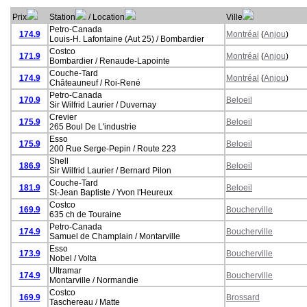
Prix
Station
/ Location
Ville
Petro-Canada
174.9
Montréal
(
Anjou
)
Louis-H. Lafontaine (Aut 25) / Bombardier
Costco
171.9
Montréal
(
Anjou
)
Bombardier / Renaude-Lapointe
Couche-Tard
174.9
Montréal
(
Anjou
)
Châteauneuf / Roi-René
Petro-Canada
170.9
Beloeil
Sir Wilfrid Laurier / Duvernay
Crevier
175.9
Beloeil
265 Boul De L'industrie
Esso
175.9
Beloeil
200 Rue Serge-Pepin / Route 223
Shell
186.9
Beloeil
Sir Wilfrid Laurier / Bernard Pilon
Couche-Tard
181.9
Beloeil
St-Jean Baptiste / Yvon l'Heureux
Costco
169.9
Boucherville
635 ch de Touraine
Petro-Canada
174.9
Boucherville
Samuel de Champlain / Montarville
Esso
173.9
Boucherville
Nobel / Volta
Ultramar
174.9
Boucherville
Montarville / Normandie
Costco
169.9
Brossard
Taschereau / Matte