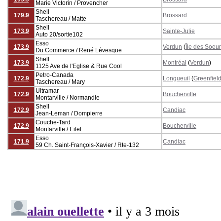
Marie Victorin / Provencher
Shell
179.9
Brossard
Taschereau / Matte
Shell
173.9
Sainte-Julie
Auto 20/sortie102
Esso
173.9
Verdun
(
Île des Soeu
Du Commerce / René Lévesque
Shell
173.9
Montréal
(
Verdun
)
1125 Ave de l'Eglise & Rue Cool
Petro-Canada
172.9
Longueuil
(
Greenfiel
Taschereau / Mary
Ultramar
172.9
Boucherville
Montarville / Normandie
Shell
172.9
Candiac
Jean-Leman / Dompierre
Couche-Tard
172.9
Boucherville
Montarville / Eifel
Esso
171.9
Candiac
59 Ch. Saint-François-Xavier / Rte-132