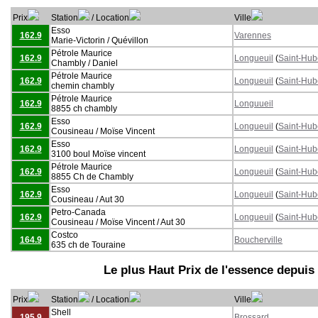
Prix
Station
/ Location
Ville
Esso
162.9
Varennes
Marie-Victorin / Quévillon
Pétrole Maurice
162.9
Longueuil
(
Saint-Hub
Chambly / Daniel
Pétrole Maurice
162.9
Longueuil
(
Saint-Hub
chemin chambly
Pétrole Maurice
162.9
Longuueil
8855 ch chambly
Esso
162.9
Longueuil
(
Saint-Hub
Cousineau / Moïse Vincent
Esso
162.9
Longueuil
(
Saint-Hub
3100 boul Moïse vincent
Pétrole Maurice
162.9
Longueuil
(
Saint-Hub
8855 Ch de Chambly
Esso
162.9
Longueuil
(
Saint-Hub
Cousineau / Aut 30
Petro-Canada
162.9
Longueuil
(
Saint-Hub
Cousineau / Moïse Vincent / Aut 30
Costco
164.9
Boucherville
635 ch de Touraine
Le plus Haut Prix de l'essence depuis
Prix
Station
/ Location
Ville
Shell
195.9
Brossard