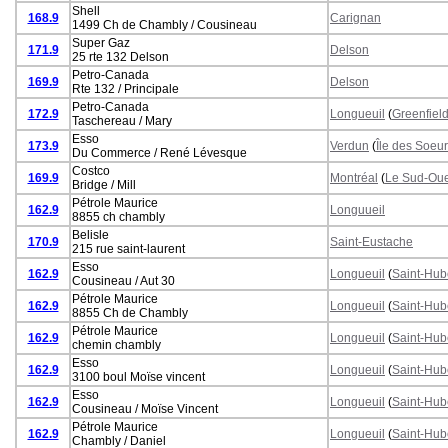
Shell
168.9
Carignan
1499 Ch de Chambly / Cousineau
Super Gaz
171.9
Delson
25 rte 132 Delson
Petro-Canada
169.9
Delson
Rte 132 / Principale
Petro-Canada
172.9
Longueuil
(
Greenfiel
Taschereau / Mary
Esso
173.9
Verdun
(
Île des Soeu
Du Commerce / René Lévesque
Costco
169.9
Montréal
(
Le Sud-Oue
Bridge / Mill
Pétrole Maurice
162.9
Longuueil
8855 ch chambly
Belisle
170.9
Saint-Eustache
215 rue saint-laurent
Esso
162.9
Longueuil
(
Saint-Hub
Cousineau / Aut 30
Pétrole Maurice
162.9
Longueuil
(
Saint-Hub
8855 Ch de Chambly
Pétrole Maurice
162.9
Longueuil
(
Saint-Hub
chemin chambly
Esso
162.9
Longueuil
(
Saint-Hub
3100 boul Moïse vincent
Esso
162.9
Longueuil
(
Saint-Hub
Cousineau / Moïse Vincent
Pétrole Maurice
162.9
Longueuil
(
Saint-Hub
Chambly / Daniel