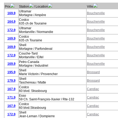
Prix
Station
/ Location
Ville
Ultramar
169.9
Boucherville
Mortagne / Ampére
Costco
164.9
Boucherville
635 ch de Touraine
Ultramar
172.9
Boucherville
Montarville / Normandie
Costco
169.9
Boucherville
635 ch Touraine
Shell
169.9
Boucherville
Mortagne / Parfondeval
Couche-Tard
172.9
Boucherville
Montarville / Eifel
Petro-Canada
169.9
Boucherville
Mortagne / Industriel
Shell
195.9
Brossard
Marie Victorin / Provencher
Shell
179.9
Brossard
Taschereau / Matte
Costco
167.9
Candiac
60 blvd. Strasbourg
Esso
171.9
Candiac
59 Ch. Saint-François-Xavier / Rte-132
Costco
167.9
Candiac
60 blvd.Strasbourg
Shell
172.9
Candiac
Jean-Leman / Dompierre