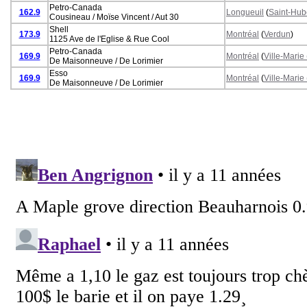
Petro-Canada
162.9
Longueuil
(
Saint-Hub
Cousineau / Moïse Vincent / Aut 30
Shell
173.9
Montréal
(
Verdun
)
1125 Ave de l'Eglise & Rue Cool
Petro-Canada
169.9
Montréal
(
Ville-Marie
De Maisonneuve / De Lorimier
Esso
169.9
Montréal
(
Ville-Marie
De Maisonneuve / De Lorimier