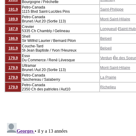
Bourgogne / Fréchette
Petro-Canada
191.9
Saint-Philippe
1115 Blvd Saint-Luc/des Pins
Petro-Canada
189.9
Mont-Saint-Hilaire
Brunet / Aut 20 (Sortie 113)
Crevier
187.9
Longueuil
(
Saint-Hub
5335 Ch Chambly / Gelineau
Shell
186.9
Beloeil
Sir Wilfrid Laurier / Bernard Pilon
Couche-Tard
181.9
Beloeil
St-Jean Baptiste / Yvon l'Heureux
Esso
179.9
Verdun
(
Île des Soeu
Du Commerce / René Lévesque
Ultramar
179.9
Mont-Saint-Hilaire
Brunet / Aut 20 (Sortie 113)
Petro-Canada
179.9
La Prairie
Taschereau / Salaberry
Petro-Canada
179.9
Richelieu
2350 Ch des patriotes / Aut10