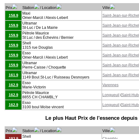
Prix
Station
/ Location
Ville
Maxi
158.9
Saint-Jean-sur-Riche
Omer-Marcil / Alexis-Lebert
Ultramar
159.9
Saint-Jean-sur-Riche
St-Luc / De La Mairie
Pétrole Maurice
159.9
Saint-Jean-sur-Riche
St Luc / des Échevins / Bernier
Shell
159.9
Saint-Jean-sur-Riche
1315 rue Douglas
Esso
159.9
Saint-Jean-sur-Riche
Omer-Marcil / Alexis Lebert
Ultramar
159.9
Saint-Jean-sur-Riche
Pierre-Caisse / Choquette
Ultramar
161.9
Saint-Jean-sur-Riche
1149 Boul.St-Luc / Ruisseau Desnoyers
Esso
162.9
Varennes
Marie-Victorin
Pétrole Maurice
162.9
Longueuil
(
Saint-Hub
8855 CH CHAMBL;Y
Esso
162.9
Longueuil
(
Saint-Hub
3100 boul Moïse vincent
Le plus Haut Prix de l'essence depuis
Prix
Station
/ Location
Ville
Shell
193.9
Chambly