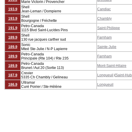
Marie Victorin / Provencher
Shell
193.9
Candiac
Jean-Leman / Dompierre
Shell
193.9
Chambly
Bourgogne / Fréchette
Petro-Canada
191.9
Saint-Philippe
1115 Blvd Saint-Luc/des Pins
Shell
189.9
Farnham
130 rue jacques carther sud
Sonic
189.9
Sainte-Julie
Mteé Ste-Julie / N-P Lapierre
Petro-Canada
189.9
Farnham
Principale (Rte 104) / Rte 235
Petro-Canada
189.9
Mont-Saint-Hilaire
Brunet / Aut 20 (Sortie 113)
Crevier
187.9
Longueuil
(
Saint-Hub
5335 Ch Chambly / Gelineau
Ultramar
186.9
Longueuil
Curé Poirier / Ste-Hélène