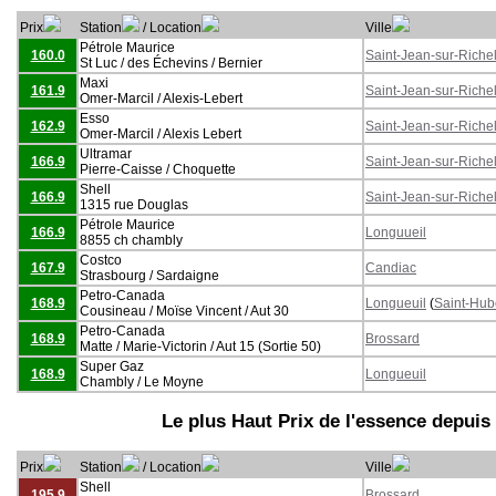
Prix
Station
/ Location
Ville
Pétrole Maurice
160.0
Saint-Jean-sur-Riche
St Luc / des Échevins / Bernier
Maxi
161.9
Saint-Jean-sur-Riche
Omer-Marcil / Alexis-Lebert
Esso
162.9
Saint-Jean-sur-Riche
Omer-Marcil / Alexis Lebert
Ultramar
166.9
Saint-Jean-sur-Riche
Pierre-Caisse / Choquette
Shell
166.9
Saint-Jean-sur-Riche
1315 rue Douglas
Pétrole Maurice
166.9
Longuueil
8855 ch chambly
Costco
167.9
Candiac
Strasbourg / Sardaigne
Petro-Canada
168.9
Longueuil
(
Saint-Hub
Cousineau / Moïse Vincent / Aut 30
Petro-Canada
168.9
Brossard
Matte / Marie-Victorin / Aut 15 (Sortie 50)
Super Gaz
168.9
Longueuil
Chambly / Le Moyne
Le plus Haut Prix de l'essence depuis
Prix
Station
/ Location
Ville
Shell
195.9
Brossard