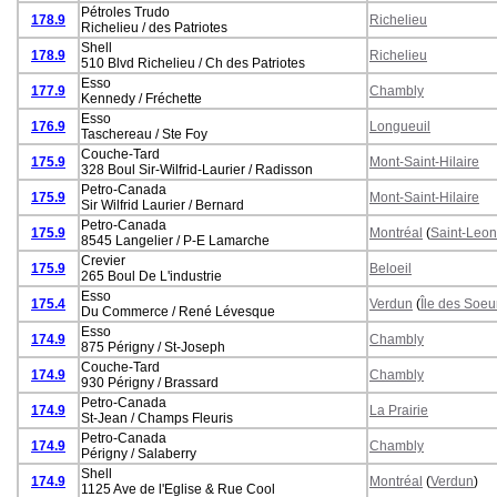
Pétroles Trudo
178.9
Richelieu
Richelieu / des Patriotes
Shell
178.9
Richelieu
510 Blvd Richelieu / Ch des Patriotes
Esso
177.9
Chambly
Kennedy / Fréchette
Esso
176.9
Longueuil
Taschereau / Ste Foy
Couche-Tard
175.9
Mont-Saint-Hilaire
328 Boul Sir-Wilfrid-Laurier / Radisson
Petro-Canada
175.9
Mont-Saint-Hilaire
Sir Wilfrid Laurier / Bernard
Petro-Canada
175.9
Montréal
(
Saint-Leon
8545 Langelier / P-E Lamarche
Crevier
175.9
Beloeil
265 Boul De L'industrie
Esso
175.4
Verdun
(
Île des Soeu
Du Commerce / René Lévesque
Esso
174.9
Chambly
875 Périgny / St-Joseph
Couche-Tard
174.9
Chambly
930 Périgny / Brassard
Petro-Canada
174.9
La Prairie
St-Jean / Champs Fleuris
Petro-Canada
174.9
Chambly
Périgny / Salaberry
Shell
174.9
Montréal
(
Verdun
)
1125 Ave de l'Eglise & Rue Cool