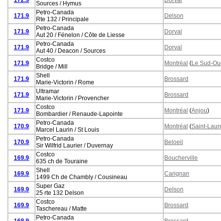
Sources / Hymus
Petro-Canada
171.9
Delson
Rte 132 / Principale
Petro-Canada
171.9
Dorval
Aut 20 / Fénelon / Côte de Liesse
Petro-Canada
171.9
Dorval
Aut 40 / Deacon / Sources
Costco
171.9
Montréal
(
Le Sud-Ou
Bridge / Mill
Shell
171.9
Brossard
Marie-Victorin / Rome
Ultramar
171.9
Brossard
Marie-Victorin / Provencher
Costco
171.9
Montréal
(
Anjou
)
Bombardier / Renaude-Lapointe
Petro-Canada
170.9
Montréal
(
Saint-Laur
Marcel Laurin / St Louis
Petro-Canada
170.9
Beloeil
Sir Wilfrid Laurier / Duvernay
Costco
169.9
Boucherville
635 ch de Touraine
Shell
169.9
Carignan
1499 Ch de Chambly / Cousineau
Super Gaz
169.9
Delson
25 rte 132 Delson
Costco
169.9
Brossard
Taschereau / Matte
Petro-Canada
168.9
Brossard