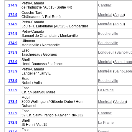
Petro-Canada
174.9
Candiac
de l'Industrie / Aut 15 (Sortie 44)
Couche-Tard
174.9
Montréal
(
Anjou
)
Châteauneuf / Roi-René
Petro-Canada
174.9
Montréal
(
Anjou
)
Louis-H. Lafontaine (Aut 25) / Bombardier
Petro-Canada
174.9
Boucherville
Samuel de Champlain / Montarville
Ultramar
174.9
Boucherville
Montarville / Normandie
Esso
173.9
Longueuil
(
Saint-Hub
Taschereau / Georges
Shell
173.9
Montréal
(
Saint-Laur
Henri-Bourassa / Lafrance
Petro-Canada
173.9
Montréal
(
Saint-Leon
Langelier / Jarry E
Esso
173.9
Boucherville
Nobel / Volta
Esso
173.9
La Prairie
Ch. St-Jean/du Maire
Mobil
173.4
3000 Wellington / Gilberte-Dubé / Henri
Montréal
(
Verdun
)
Duhamel
Esso
172.9
Candiac
59 Ch. Saint-François-Xavier / Rte-132
Shell
172.9
La Prairie
St-Henri / Aut 15
Esso
172.9
Dorval