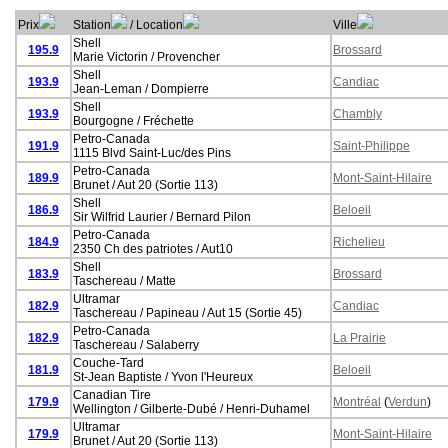
Prix
Station
/ Location
Ville
Shell
195.9
Brossard
Marie Victorin / Provencher
Shell
193.9
Candiac
Jean-Leman / Dompierre
Shell
193.9
Chambly
Bourgogne / Fréchette
Petro-Canada
191.9
Saint-Philippe
1115 Blvd Saint-Luc/des Pins
Petro-Canada
189.9
Mont-Saint-Hilaire
Brunet / Aut 20 (Sortie 113)
Shell
186.9
Beloeil
Sir Wilfrid Laurier / Bernard Pilon
Petro-Canada
184.9
Richelieu
2350 Ch des patriotes / Aut10
Shell
183.9
Brossard
Taschereau / Matte
Ultramar
182.9
Candiac
Taschereau / Papineau / Aut 15 (Sortie 45)
Petro-Canada
182.9
La Prairie
Taschereau / Salaberry
Couche-Tard
181.9
Beloeil
St-Jean Baptiste / Yvon l'Heureux
Canadian Tire
179.9
Montréal
(
Verdun
)
Wellington / Gilberte-Dubé / Henri-Duhamel
Ultramar
179.9
Mont-Saint-Hilaire
Brunet / Aut 20 (Sortie 113)