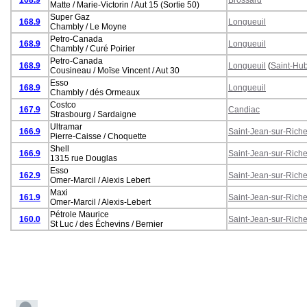
Matte / Marie-Victorin / Aut 15 (Sortie 50)
Super Gaz
168.9
Longueuil
Chambly / Le Moyne
Petro-Canada
168.9
Longueuil
Chambly / Curé Poirier
Petro-Canada
168.9
Longueuil
(
Saint-Hub
Cousineau / Moïse Vincent / Aut 30
Esso
168.9
Longueuil
Chambly / dés Ormeaux
Costco
167.9
Candiac
Strasbourg / Sardaigne
Ultramar
166.9
Saint-Jean-sur-Riche
Pierre-Caisse / Choquette
Shell
166.9
Saint-Jean-sur-Riche
1315 rue Douglas
Esso
162.9
Saint-Jean-sur-Riche
Omer-Marcil / Alexis Lebert
Maxi
161.9
Saint-Jean-sur-Riche
Omer-Marcil / Alexis-Lebert
Pétrole Maurice
160.0
Saint-Jean-sur-Riche
St Luc / des Échevins / Bernier