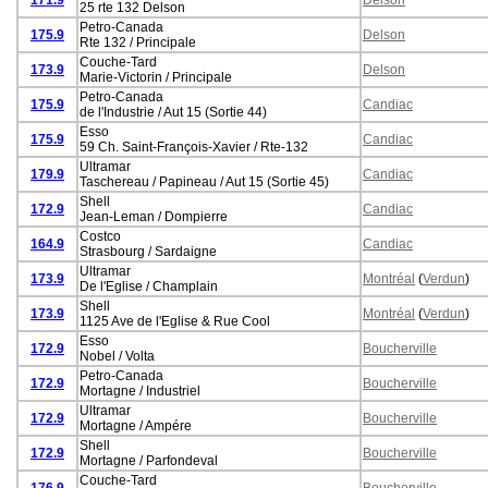
25 rte 132 Delson
Petro-Canada
175.9
Delson
Rte 132 / Principale
Couche-Tard
173.9
Delson
Marie-Victorin / Principale
Petro-Canada
175.9
Candiac
de l'Industrie / Aut 15 (Sortie 44)
Esso
175.9
Candiac
59 Ch. Saint-François-Xavier / Rte-132
Ultramar
179.9
Candiac
Taschereau / Papineau / Aut 15 (Sortie 45)
Shell
172.9
Candiac
Jean-Leman / Dompierre
Costco
164.9
Candiac
Strasbourg / Sardaigne
Ultramar
173.9
Montréal
(
Verdun
)
De l'Eglise / Champlain
Shell
173.9
Montréal
(
Verdun
)
1125 Ave de l'Eglise & Rue Cool
Esso
172.9
Boucherville
Nobel / Volta
Petro-Canada
172.9
Boucherville
Mortagne / Industriel
Ultramar
172.9
Boucherville
Mortagne / Ampére
Shell
172.9
Boucherville
Mortagne / Parfondeval
Couche-Tard
176.9
Boucherville