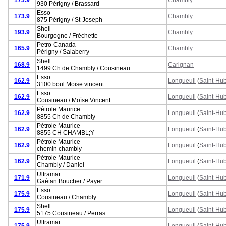
930 Périgny / Brassard
Esso
173.9
Chambly
875 Périgny / St-Joseph
Shell
193.9
Chambly
Bourgogne / Fréchette
Petro-Canada
165.9
Chambly
Périgny / Salaberry
Shell
168.9
Carignan
1499 Ch de Chambly / Cousineau
Esso
162.9
Longueuil
(
Saint-Hub
3100 boul Moïse vincent
Esso
162.9
Longueuil
(
Saint-Hub
Cousineau / Moïse Vincent
Pétrole Maurice
162.9
Longueuil
(
Saint-Hub
8855 Ch de Chambly
Pétrole Maurice
162.9
Longueuil
(
Saint-Hub
8855 CH CHAMBL;Y
Pétrole Maurice
162.9
Longueuil
(
Saint-Hub
chemin chambly
Pétrole Maurice
162.9
Longueuil
(
Saint-Hub
Chambly / Daniel
Ultramar
171.9
Longueuil
(
Saint-Hub
Gaétan Boucher / Payer
Esso
175.9
Longueuil
(
Saint-Hub
Cousineau / Chambly
Shell
175.9
Longueuil
(
Saint-Hub
5175 Cousineau / Perras
Ultramar
175.9
Longueuil
(
Saint-Hub