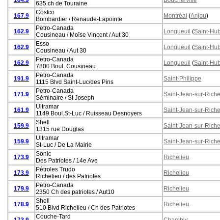
635 ch de Touraine
Costco
167.9
Montréal
(
Anjou
)
Bombardier / Renaude-Lapointe
Petro-Canada
162.9
Longueuil
(
Saint-Hub
Cousineau / Moïse Vincent / Aut 30
Esso
162.9
Longueuil
(
Saint-Hub
Cousineau / Aut 30
Petro-Canada
162.9
Longueuil
(
Saint-Hub
7800 Boul. Cousineau
Petro-Canada
191.9
Saint-Philippe
1115 Blvd Saint-Luc/des Pins
Petro-Canada
171.9
Saint-Jean-sur-Riche
Séminaire / St Joseph
Ultramar
161.9
Saint-Jean-sur-Riche
1149 Boul.St-Luc / Ruisseau Desnoyers
Shell
159.9
Saint-Jean-sur-Riche
1315 rue Douglas
Ultramar
159.9
Saint-Jean-sur-Riche
St-Luc / De La Mairie
Sonic
173.9
Richelieu
Des Patriotes / 14e Ave
Pétroles Trudo
173.9
Richelieu
Richelieu / des Patriotes
Petro-Canada
179.9
Richelieu
2350 Ch des patriotes / Aut10
Shell
178.9
Richelieu
510 Blvd Richelieu / Ch des Patriotes
Couche-Tard
173.9
Chambly