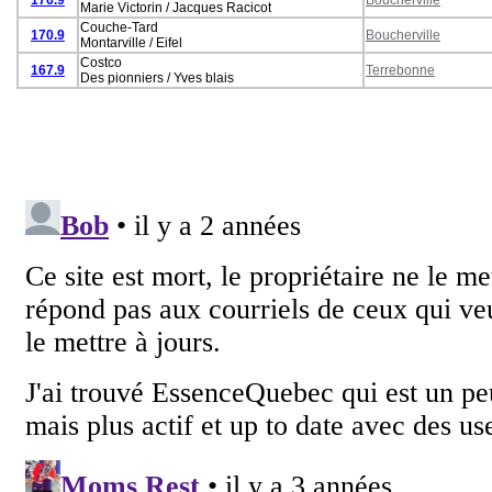
Marie Victorin / Jacques Racicot
Couche-Tard
170.9
Boucherville
Montarville / Eifel
Costco
167.9
Terrebonne
Des pionniers / Yves blais