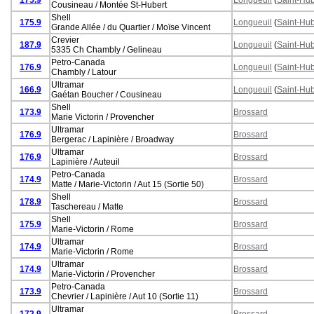
Cousineau / Montée St-Hubert
Shell
175.9
Longueuil
(
Saint-Hub
Grande Allée / du Quartier / Moïse Vincent
Crevier
187.9
Longueuil
(
Saint-Hub
5335 Ch Chambly / Gelineau
Petro-Canada
176.9
Longueuil
(
Saint-Hub
Chambly / Latour
Ultramar
166.9
Longueuil
(
Saint-Hub
Gaétan Boucher / Cousineau
Shell
173.9
Brossard
Marie Victorin / Provencher
Ultramar
176.9
Brossard
Bergerac / Lapinière / Broadway
Ultramar
176.9
Brossard
Lapinière / Auteuil
Petro-Canada
174.9
Brossard
Matte / Marie-Victorin / Aut 15 (Sortie 50)
Shell
178.9
Brossard
Taschereau / Matte
Shell
175.9
Brossard
Marie-Victorin / Rome
Ultramar
174.9
Brossard
Marie-Victorin / Rome
Ultramar
174.9
Brossard
Marie-Victorin / Provencher
Petro-Canada
173.9
Brossard
Chevrier / Lapinière / Aut 10 (Sortie 11)
Ultramar
172.9
Brossard