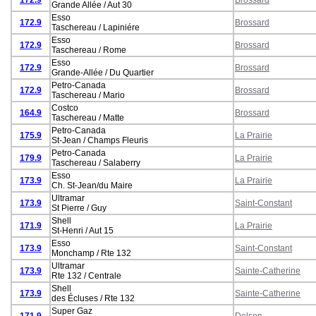
Grande Allée / Aut 30
Esso
172.9
Brossard
Taschereau / Lapiniére
Esso
172.9
Brossard
Taschereau / Rome
Esso
172.9
Brossard
Grande-Allée / Du Quartier
Petro-Canada
172.9
Brossard
Taschereau / Mario
Costco
164.9
Brossard
Taschereau / Matte
Petro-Canada
175.9
La Prairie
St-Jean / Champs Fleuris
Petro-Canada
179.9
La Prairie
Taschereau / Salaberry
Esso
173.9
La Prairie
Ch. St-Jean/du Maire
Ultramar
173.9
Saint-Constant
St Pierre / Guy
Shell
171.9
La Prairie
St-Henri / Aut 15
Esso
173.9
Saint-Constant
Monchamp / Rte 132
Ultramar
173.9
Sainte-Catherine
Rte 132 / Centrale
Shell
173.9
Sainte-Catherine
des Écluses / Rte 132
Super Gaz
171.9
Delson