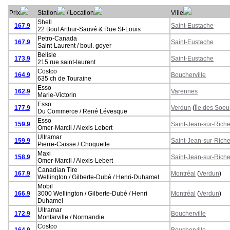
Prix
Station
/ Location
Ville
Shell
167.9
Saint-Eustache
22 Boul Arthur-Sauvé & Rue St-Louis
Petro-Canada
167.9
Saint-Eustache
Saint-Laurent / boul. goyer
Belisle
173.9
Saint-Eustache
215 rue saint-laurent
Costco
164.9
Boucherville
635 ch de Touraine
Esso
162.9
Varennes
Marie-Victorin
Esso
177.9
Verdun
(
Île des Soeu
Du Commerce / René Lévesque
Esso
159.9
Saint-Jean-sur-Riche
Omer-Marcil / Alexis Lebert
Ultramar
159.9
Saint-Jean-sur-Riche
Pierre-Caisse / Choquette
Maxi
158.9
Saint-Jean-sur-Riche
Omer-Marcil / Alexis-Lebert
Canadian Tire
167.9
Montréal
(
Verdun
)
Wellington / Gilberte-Dubé / Henri-Duhamel
Mobil
166.9
3000 Wellington / Gilberte-Dubé / Henri
Montréal
(
Verdun
)
Duhamel
Ultramar
172.9
Boucherville
Montarville / Normandie
Costco
164.9
Boucherville