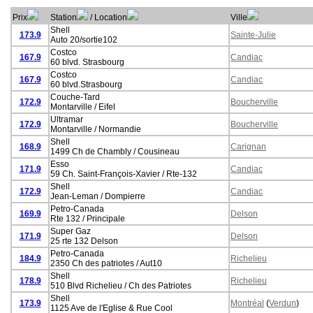
Prix
Station
/ Location
Ville
Shell
173.9
Sainte-Julie
Auto 20/sortie102
Costco
167.9
Candiac
60 blvd. Strasbourg
Costco
167.9
Candiac
60 blvd.Strasbourg
Couche-Tard
172.9
Boucherville
Montarville / Eifel
Ultramar
172.9
Boucherville
Montarville / Normandie
Shell
168.9
Carignan
1499 Ch de Chambly / Cousineau
Esso
171.9
Candiac
59 Ch. Saint-François-Xavier / Rte-132
Shell
172.9
Candiac
Jean-Leman / Dompierre
Petro-Canada
169.9
Delson
Rte 132 / Principale
Super Gaz
171.9
Delson
25 rte 132 Delson
Petro-Canada
184.9
Richelieu
2350 Ch des patriotes / Aut10
Shell
178.9
Richelieu
510 Blvd Richelieu / Ch des Patriotes
Shell
173.9
Montréal
(
Verdun
)
1125 Ave de l'Eglise & Rue Cool