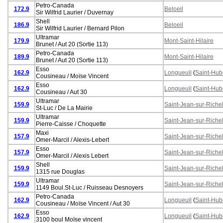
Petro-Canada
172.9
Beloeil
Sir Wilfrid Laurier / Duvernay
Shell
186.9
Beloeil
Sir Wilfrid Laurier / Bernard Pilon
Ultramar
179.9
Mont-Saint-Hilaire
Brunet / Aut 20 (Sortie 113)
Petro-Canada
189.9
Mont-Saint-Hilaire
Brunet / Aut 20 (Sortie 113)
Esso
162.9
Longueuil
(
Saint-Hub
Cousineau / Moïse Vincent
Esso
162.9
Longueuil
(
Saint-Hub
Cousineau / Aut 30
Ultramar
159.9
Saint-Jean-sur-Riche
St-Luc / De La Mairie
Ultramar
159.9
Saint-Jean-sur-Riche
Pierre-Caisse / Choquette
Maxi
157.9
Saint-Jean-sur-Riche
Omer-Marcil / Alexis-Lebert
Esso
157.9
Saint-Jean-sur-Riche
Omer-Marcil / Alexis Lebert
Shell
159.9
Saint-Jean-sur-Riche
1315 rue Douglas
Ultramar
159.9
Saint-Jean-sur-Riche
1149 Boul.St-Luc / Ruisseau Desnoyers
Petro-Canada
162.9
Longueuil
(
Saint-Hub
Cousineau / Moïse Vincent / Aut 30
Esso
162.9
Longueuil
(
Saint-Hub
3100 boul Moïse vincent