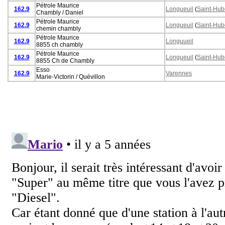
Pétrole Maurice
162.9
Longueuil
(
Saint-Hub
Chambly / Daniel
Pétrole Maurice
162.9
Longueuil
(
Saint-Hub
chemin chambly
Pétrole Maurice
162.9
Longuueil
8855 ch chambly
Pétrole Maurice
162.9
Longueuil
(
Saint-Hub
8855 Ch de Chambly
Esso
162.9
Varennes
Marie-Victorin / Quévillon