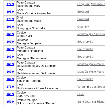
Petro-Canada
172.9
Longueuil
(
Greenfiel
Taschereau / Mary
Shell
195.9
Brossard
Marie Victorin / Provencher
Shell
179.9
Brossard
Taschereau / Matte
Shell
193.9
Chambly
Bourgogne / Fréchette
Costco
169.9
Montréal
(
Le Sud-Oue
Bridge / Mill
Ultramar
169.9
Boucherville
Mortagne / Ampére
Petro-Canada
169.9
Boucherville
Mortagne / Industriel
Shell
169.9
Boucherville
Mortagne / Parfondeval
Petro-Canada
169.9
Montréal
(
Ville-Marie
De Maisonneuve / De Lorimier
Esso
169.9
Montréal
(
Ville-Marie
De Maisonneuve / De Lorimier
Costco
164.9
Boucherville
635 ch de Touraine
Esso
173.9
Verdun
(
Île des Soeu
Du Commerce / René Lévesque
Costco
166.9
Laval
2999 440 oest
Pétrole Maurice
159.9
Saint-Jean-sur-Riche
St Luc / des Échevins / Bernier