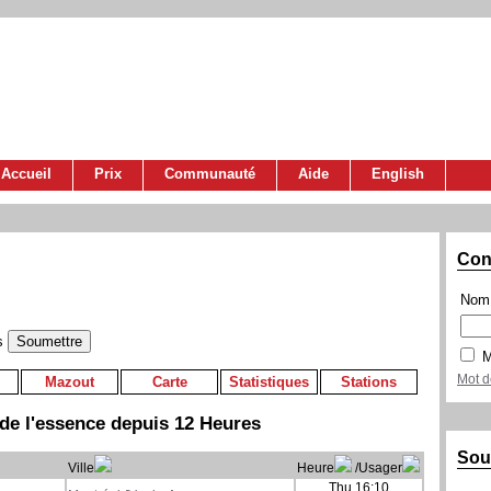
Accueil
Prix
Communauté
Aide
English
Con
Nom 
s
M
Mot d
Mazout
Carte
Statistiques
Stations
de l'essence depuis 12 Heures
Sou
Ville
Heure
/Usager
Thu 16:10