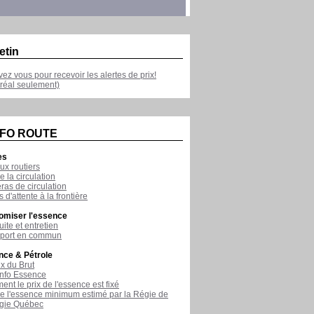
etin
ivez vous pour recevoir les alertes de prix!
réal seulement)
NFO ROUTE
es
ux routiers
e la circulation
as de circulation
 d'attente à la frontière
omiser l'essence
ite et entretien
sport en commun
nce & Pétrole
ix du Brut
nfo Essence
nt le prix de l'essence est fixé
de l'essence minimum estimé par la Régie de
rgie Québec