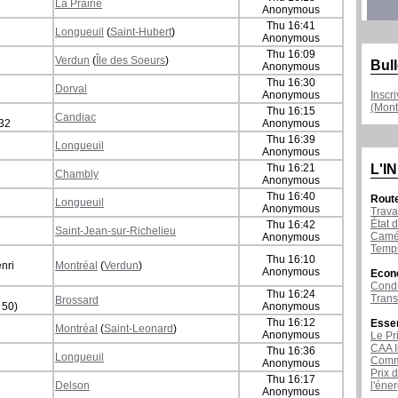
La Prairie
Anonymous
Thu 16:41
Longueuil
(
Saint-Hubert
)
Anonymous
Thu 16:09
Verdun
(
Île des Soeurs
)
Bull
Anonymous
Thu 16:30
Dorval
Anonymous
Inscr
(Mont
Thu 16:15
Candiac
132
Anonymous
Thu 16:39
Longueuil
Anonymous
Thu 16:21
L'I
Chambly
Anonymous
Thu 16:40
Rout
Longueuil
Anonymous
Trava
État d
Thu 16:42
Saint-Jean-sur-Richelieu
Camér
Anonymous
Temps
Thu 16:10
nri
Montréal
(
Verdun
)
Anonymous
Econ
Condu
Thu 16:24
Tran
Brossard
 50)
Anonymous
Thu 16:12
Esse
Montréal
(
Saint-Leonard
)
Anonymous
Le Pr
CAA I
Thu 16:36
Longueuil
Comme
Anonymous
Prix 
Thu 16:17
Delson
l'éne
Anonymous