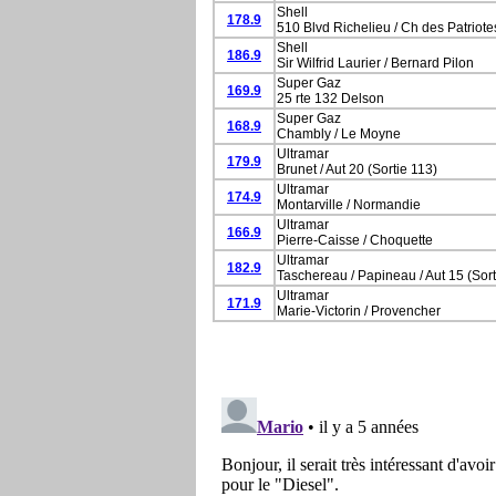
Shell
178.9
510 Blvd Richelieu / Ch des Patriote
Shell
186.9
Sir Wilfrid Laurier / Bernard Pilon
Super Gaz
169.9
25 rte 132 Delson
Super Gaz
168.9
Chambly / Le Moyne
Ultramar
179.9
Brunet / Aut 20 (Sortie 113)
Ultramar
174.9
Montarville / Normandie
Ultramar
166.9
Pierre-Caisse / Choquette
Ultramar
182.9
Taschereau / Papineau / Aut 15 (Sort
Ultramar
171.9
Marie-Victorin / Provencher