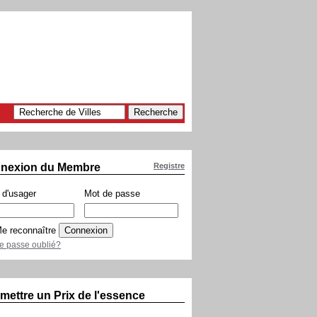
nexion du Membre
Registre
d'usager
Mot de passe
e reconnaître
e passe oublié?
mettre un Prix de l'essence