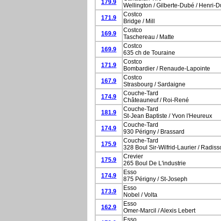
179.9
Wellington / Gilberte-Dubé / Henri-
Costco
171.9
Bridge / Mill
Costco
169.9
Taschereau / Matte
Costco
169.9
635 ch de Touraine
Costco
171.9
Bombardier / Renaude-Lapointe
Costco
167.9
Strasbourg / Sardaigne
Couche-Tard
174.9
Châteauneuf / Roi-René
Couche-Tard
181.9
St-Jean Baptiste / Yvon l'Heureux
Couche-Tard
174.9
930 Périgny / Brassard
Couche-Tard
175.9
328 Boul Sir-Wilfrid-Laurier / Radis
Crevier
175.9
265 Boul De L'industrie
Esso
174.9
875 Périgny / St-Joseph
Esso
173.9
Nobel / Volta
Esso
162.9
Omer-Marcil / Alexis Lebert
Esso