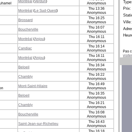
Montréal
(
Verdun
)
Type
Duhamel
Anonymous
Prix:
Thu 13:36
Montréal
(
Le Sud-Ouest
)
Anonymous
Stati
Thu 16:25
Brossard
Ville:
Anonymous
Thu 16:07
Adre
Boucherville
Anonymous
Heur
Thu 16:11
Montréal
(
Anjou
)
Anonymous
Thu 16:14
Candiac
Anonymous
Pas c
visit
Thu 16:11
Montréal
(
Anjou
)
Anonymous
Thu 16:34
Beloeil
Anonymous
Thu 16:22
Chambly
Anonymous
Thu 16:49
Mont-Saint-Hilaire
son
Anonymous
Thu 16:35
Beloeil
Anonymous
Thu 16:21
Chambly
Anonymous
Thu 16:08
Boucherville
Anonymous
Thu 16:43
Saint-Jean-sur-Richelieu
Anonymous
Thu 16:18