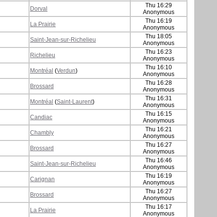
Thu 16:29
Dorval
Anonymous
Thu 16:19
La Prairie
Anonymous
Thu 18:05
Saint-Jean-sur-Richelieu
Anonymous
Thu 16:23
Richelieu
Anonymous
Thu 16:10
Montréal
(
Verdun
)
Anonymous
Thu 16:28
Brossard
Anonymous
Thu 16:31
Montréal
(
Saint-Laurent
)
Anonymous
Thu 16:15
Candiac
Anonymous
Thu 16:21
Chambly
Anonymous
Thu 16:27
Brossard
Anonymous
Thu 16:46
Saint-Jean-sur-Richelieu
Anonymous
Thu 16:19
Carignan
Anonymous
Thu 16:27
Brossard
Anonymous
Thu 16:17
La Prairie
Anonymous