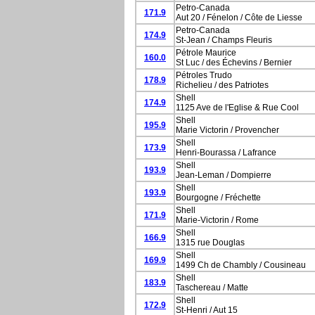
Petro-Canada
171.9
Aut 20 / Fénelon / Côte de Liesse
Petro-Canada
174.9
St-Jean / Champs Fleuris
Pétrole Maurice
160.0
St Luc / des Échevins / Bernier
Pétroles Trudo
178.9
Richelieu / des Patriotes
Shell
174.9
1125 Ave de l'Eglise & Rue Cool
Shell
195.9
Marie Victorin / Provencher
Shell
173.9
Henri-Bourassa / Lafrance
Shell
193.9
Jean-Leman / Dompierre
Shell
193.9
Bourgogne / Fréchette
Shell
171.9
Marie-Victorin / Rome
Shell
166.9
1315 rue Douglas
Shell
169.9
1499 Ch de Chambly / Cousineau
Shell
183.9
Taschereau / Matte
Shell
172.9
St-Henri / Aut 15