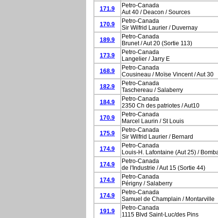
Petro-Canada
171.9
Aut 40 / Deacon / Sources
Petro-Canada
170.9
Sir Wilfrid Laurier / Duvernay
Petro-Canada
189.9
Brunet / Aut 20 (Sortie 113)
Petro-Canada
173.9
Langelier / Jarry E
Petro-Canada
168.9
Cousineau / Moïse Vincent / Aut 30
Petro-Canada
182.9
Taschereau / Salaberry
Petro-Canada
184.9
2350 Ch des patriotes / Aut10
Petro-Canada
170.9
Marcel Laurin / St Louis
Petro-Canada
175.9
Sir Wilfrid Laurier / Bernard
Petro-Canada
174.9
Louis-H. Lafontaine (Aut 25) / Bomb
Petro-Canada
174.9
de l'Industrie / Aut 15 (Sortie 44)
Petro-Canada
174.9
Périgny / Salaberry
Petro-Canada
174.9
Samuel de Champlain / Montarville
Petro-Canada
191.9
1115 Blvd Saint-Luc/des Pins