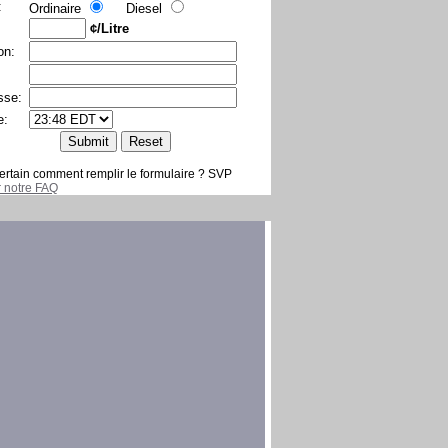
:
Ordinaire
Diesel
¢/Litre
on:
sse:
e:
ertain comment remplir le formulaire ? SVP
er notre FAQ