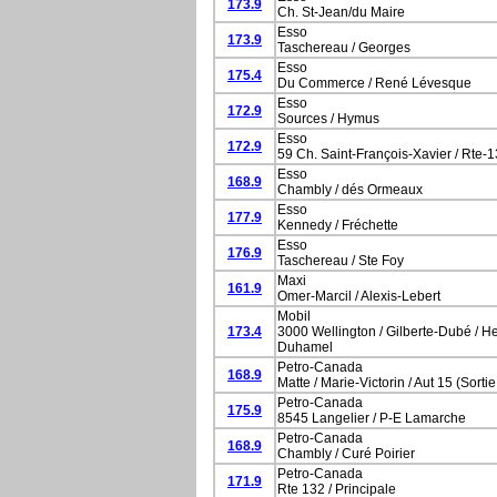
173.9
Ch. St-Jean/du Maire
Esso
173.9
Taschereau / Georges
Esso
175.4
Du Commerce / René Lévesque
Esso
172.9
Sources / Hymus
Esso
172.9
59 Ch. Saint-François-Xavier / Rte-
Esso
168.9
Chambly / dés Ormeaux
Esso
177.9
Kennedy / Fréchette
Esso
176.9
Taschereau / Ste Foy
Maxi
161.9
Omer-Marcil / Alexis-Lebert
Mobil
173.4
3000 Wellington / Gilberte-Dubé / He
Duhamel
Petro-Canada
168.9
Matte / Marie-Victorin / Aut 15 (Sortie
Petro-Canada
175.9
8545 Langelier / P-E Lamarche
Petro-Canada
168.9
Chambly / Curé Poirier
Petro-Canada
171.9
Rte 132 / Principale