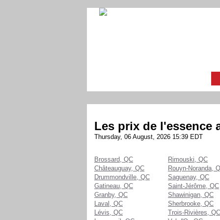
Les prix de l'essence
Thursday, 06 August, 2026 15:39 EDT
Brossard, QC
Rimouski, QC
Châteauguay, QC
Rouyn-Noranda, 
Drummondville, QC
Saguenay, QC
Gatineau, QC
Saint-Jérôme, QC
Granby, QC
Shawinigan, QC
Laval, QC
Sherbrooke, QC
Lévis, QC
Trois-Rivières, Q