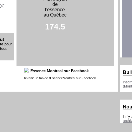
de
 QC
l'essence
au Québec
174.5
ut
re pour
teur.
Essence Montreal sur Facebook
Bull
Devenir un fan de l'EssenceMontréal sur Facebook.
Inscr
(Mont
Nou
Il n'y
archi