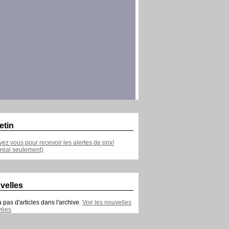
etin
ivez vous pour recevoir les alertes de prix!
réal seulement)
velles
 a pas d'articles dans l'archive.
Voir les nouvelles
vées