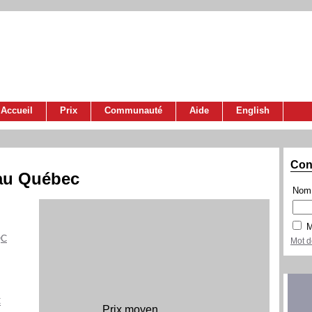
Accueil
Prix
Communauté
Aide
English
Con
 au Québec
Nom 
M
QC
Mot d
C
Prix moyen