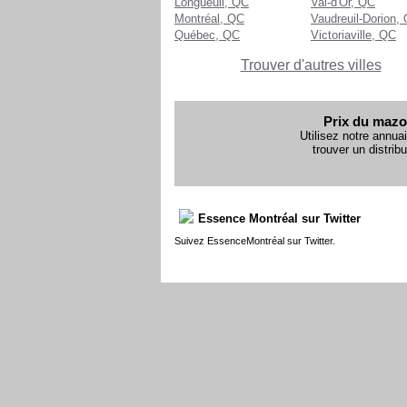
Longueuil, QC
Val-d'Or, QC
Montréal, QC
Vaudreuil-Dorion,
Québec, QC
Victoriaville, QC
Trouver d'autres villes
Prix du mazo
Utilisez notre annuai
trouver un distribu
Essence Montréal sur Twitter
Suivez EssenceMontréal sur Twitter.