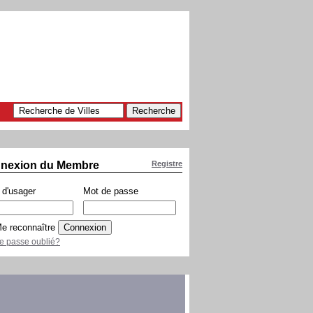
nexion du Membre
Registre
d'usager
Mot de passe
e reconnaître
e passe oublié?