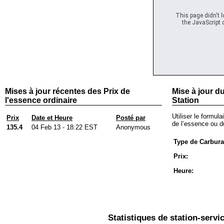
This page didn't 
the JavaScript c
Mises à jour récentes des Prix de
Mise à jour du
l'essence ordinaire
Station
Utiliser le formula
Prix
Date et Heure
Posté par
de l’essence ou du
135.4
04 Feb 13 - 18:22 EST
Anonymous
Type de Carbura
Prix:
Heure:
Statistiques de station-servi