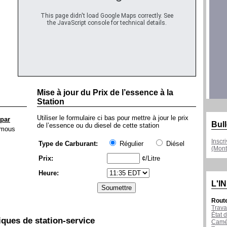
This page didn't load Google Maps correctly. See
the JavaScript console for technical details.
Mise à jour du Prix de l’essence à la
Station
Utiliser le formulaire ci bas pour mettre à jour le prix
 par
Bull
de l’essence ou du diesel de cette station
mous
Inscr
Type de Carburant:
Régulier
Diésel
(Mont
Prix:
¢/Litre
Heure:
L'I
Rout
Trava
État d
iques de station-service
Camér