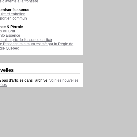
 d'attente à la frontière
omiser l'essence
ite et entretien
sport en commun
nce & Pétrole
ix du Brut
nfo Essence
nt le prix de l'essence est fixé
de l'essence minimum estimé par la Régie de
rgie Québec
velles
 a pas d'articles dans l'archive.
Voir les nouvelles
vées