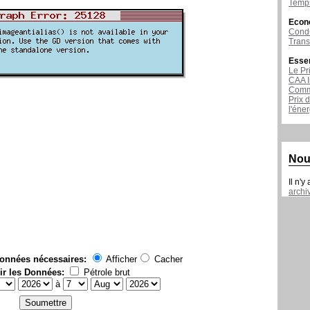
Temps
Econ
Condu
Tran
Esse
Le Pr
CAA I
Comme
Prix 
l'éne
Nou
Il n'y
archi
données nécessaires:
Afficher
Cacher
ir les Données:
Pétrole brut
à