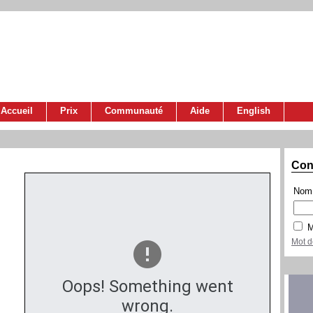
Accueil
Prix
Communauté
Aide
English
Con
Nom 
M
Mot d
Oops! Something went
wrong.