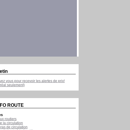
etin
ivez vous pour recevoir les alertes de prix!
réal seulement)
NFO ROUTE
es
ux routiers
e la circulation
as de circulation