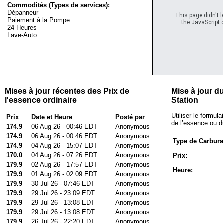
Commodités (Types de services):
Dépanneur
This page didn't 
Paiement à la Pompe
the JavaScript c
24 Heures
Lave-Auto
Mises à jour récentes des Prix de
Mise à jour du
l'essence ordinaire
Station
Utiliser le formula
Prix
Date et Heure
Posté par
de l’essence ou du
174.9
06 Aug 26 - 00:46 EDT
Anonymous
174.9
06 Aug 26 - 00:46 EDT
Anonymous
Type de Carbura
174.9
04 Aug 26 - 15:07 EDT
Anonymous
170.0
04 Aug 26 - 07:26 EDT
Anonymous
Prix:
179.9
02 Aug 26 - 17:57 EDT
Anonymous
Heure:
179.9
01 Aug 26 - 02:09 EDT
Anonymous
179.9
30 Jul 26 - 07:46 EDT
Anonymous
179.9
29 Jul 26 - 23:09 EDT
Anonymous
179.9
29 Jul 26 - 13:08 EDT
Anonymous
179.9
29 Jul 26 - 13:08 EDT
Anonymous
179.9
26 Jul 26 - 22:20 EDT
Anonymous