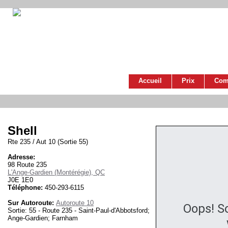
Accueil
Prix
Com
Shell
Rte 235 / Aut 10 (Sortie 55)
Adresse:
98 Route 235
L'Ange-Gardien (Montérégie), QC
J0E 1E0
Téléphone:
450-293-6115
Sur Autoroute:
Autoroute 10
Oops! S
Sortie: 55 - Route 235 - Saint-Paul-d'Abbotsford;
Ange-Gardien; Farnham