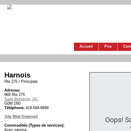
Accueil
Prix
Com
Harnois
Rte 275 / Principale
Adresse:
968 Rte 275
Saint-Benjamin, QC
G0M 1N0
Téléphone:
418-594-8849
Site Web (Internet)
Oops! S
Commodités (Types de services):
Avec service