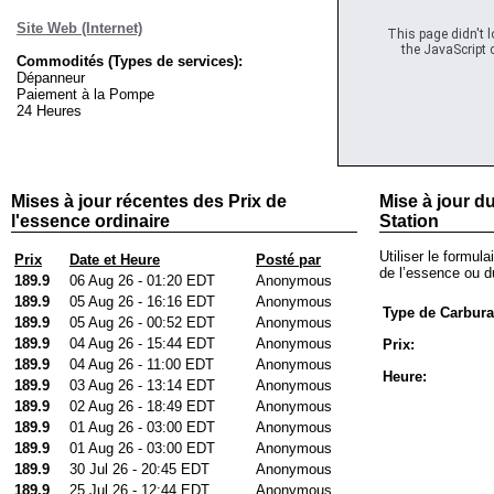
Site Web (Internet)
This page didn't 
the JavaScript c
Commodités (Types de services):
Dépanneur
Paiement à la Pompe
24 Heures
Mises à jour récentes des Prix de
Mise à jour du
l'essence ordinaire
Station
Utiliser le formula
Prix
Date et Heure
Posté par
de l’essence ou du
189.9
06 Aug 26 - 01:20 EDT
Anonymous
189.9
05 Aug 26 - 16:16 EDT
Anonymous
Type de Carbura
189.9
05 Aug 26 - 00:52 EDT
Anonymous
189.9
04 Aug 26 - 15:44 EDT
Anonymous
Prix:
189.9
04 Aug 26 - 11:00 EDT
Anonymous
Heure:
189.9
03 Aug 26 - 13:14 EDT
Anonymous
189.9
02 Aug 26 - 18:49 EDT
Anonymous
189.9
01 Aug 26 - 03:00 EDT
Anonymous
189.9
01 Aug 26 - 03:00 EDT
Anonymous
189.9
30 Jul 26 - 20:45 EDT
Anonymous
189.9
25 Jul 26 - 12:44 EDT
Anonymous