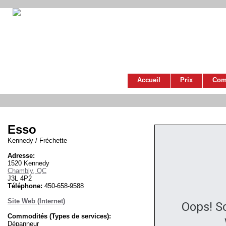
Accueil
Prix
Com
Esso
Kennedy / Fréchette
Adresse:
1520 Kennedy
Chambly, QC
J3L 4P2
Téléphone:
450-658-9588
Site Web (Internet)
Oops! S
Commodités (Types de services):
Dépanneur