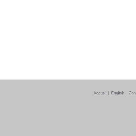
Accueil
|
English
|
Con