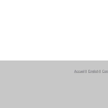
Accueil
|
English
|
Con