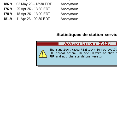
186.9
02 May 26 - 13:30 EDT
Anonymous
176.9
25 Apr 26 - 13:30 EDT
Anonymous
178.9
18 Apr 26 - 13:00 EDT
Anonymous
181.9
11 Apr 26 - 09:30 EDT
Anonymous
Statistiques de station-servi