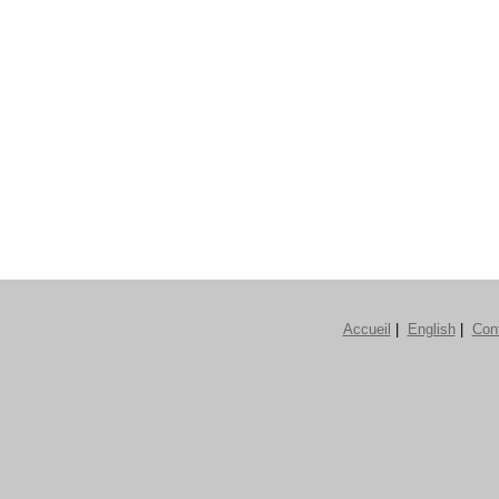
Accueil
|
English
|
Con