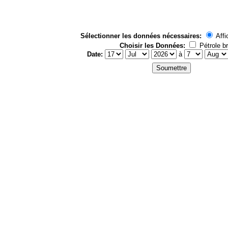
Sélectionner les données nécessaires:
Affi
Choisir les Données:
Pétrole br
Date:
à