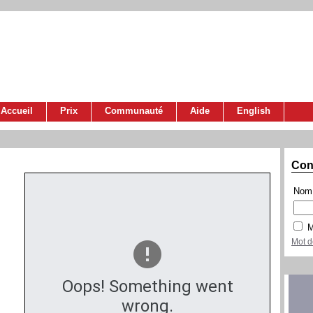
Accueil
Prix
Communauté
Aide
English
Con
Nom 
M
Mot d
Oops! Something went
wrong.