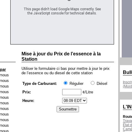
This page didn't load Google Maps correctly. See
the JavaScript console for technical details.
Mise à jour du Prix de l’essence à la
Station
Utiliser le formulaire ci bas pour mettre à jour le prix
 par
Bull
de l’essence ou du diesel de cette station
mous
mous
Inscr
Type de Carburant:
Régulier
Diésel
mous
(Mont
mous
Prix:
¢/Litre
mous
Heure:
mous
L'I
mous
mous
Rout
mous
Trava
État d
mous
Camér
mous