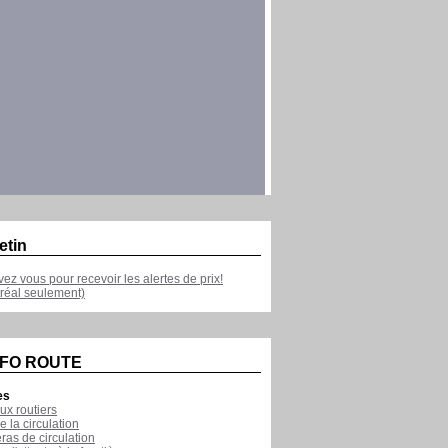
etin
ivez vous pour recevoir les alertes de prix!
réal seulement)
NFO ROUTE
es
ux routiers
e la circulation
as de circulation