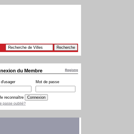
nexion du Membre
Registre
d'usager
Mot de passe
e reconnaître
e passe oublié?