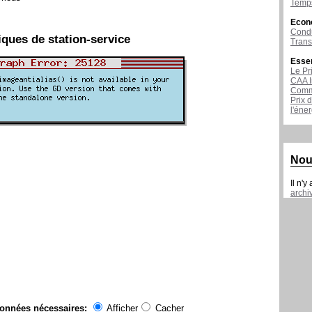
Temps
Econ
Condu
iques de station-service
Tran
Esse
Le Pr
CAA I
Comme
Prix 
l'éne
Nou
Il n'y
archi
données nécessaires:
Afficher
Cacher