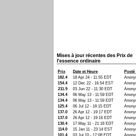
Mises à jour récentes des Prix de
l'essence ordinaire
Prix
Date et Heure
Posté
182.4
18 Apr 24 - 11:55 EDT
Anony
154.4
12 Dec 22 - 16:54 EST
Anony
211.9
03 Jun 22 - 11:30 EDT
Anony
134.4
06 May 13 - 11:59 EDT
Anony
134.4
06 May 13 - 11:59 EDT
Anony
125.4
06 Jul 12 - 18:15 EDT
Anony
137.0
26 Apr 12 - 19:17 EDT
Anony
137.0
26 Apr 12 - 19:16 EDT
Anony
130.4
17 May 11 - 21:18 EDT
Anony
114.0
15 Jan 11 - 23:14 EST
Anony
101.4
03 Jul 10 - 17:08 EDT
Anony