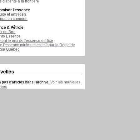
 d'attente à la frontière
omiser l'essence
ite et entretien
sport en commun
nce & Pétrole
ix du Brut
nfo Essence
nt le prix de l'essence est fixé
de l'essence minimum estimé par la Régie de
rgie Québec
velles
 a pas d'articles dans l'archive.
Voir les nouvelles
vées