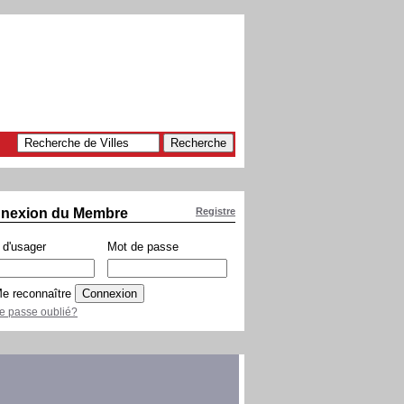
nexion du Membre
Registre
d'usager
Mot de passe
e reconnaître
e passe oublié?