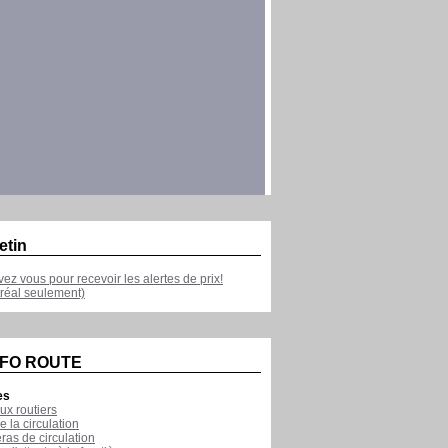
etin
ivez vous pour recevoir les alertes de prix!
réal seulement)
NFO ROUTE
es
ux routiers
e la circulation
as de circulation