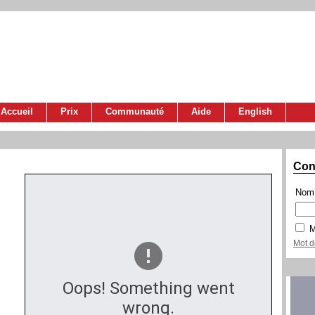
Accueil
Prix
Communauté
Aide
English
Con
Nom 
M
Mot d
Oops! Something went
wrong.