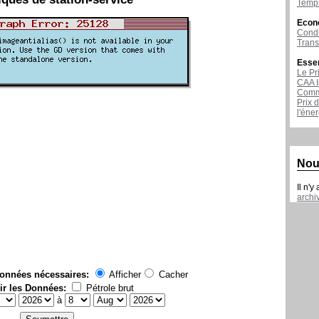
Temps
Econ
Condu
Tran
Esse
Le Pr
CAA I
Comme
Prix 
l'éne
Nou
Il n'y
archi
données nécessaires:
Afficher
Cacher
ir les Données:
Pétrole brut
à