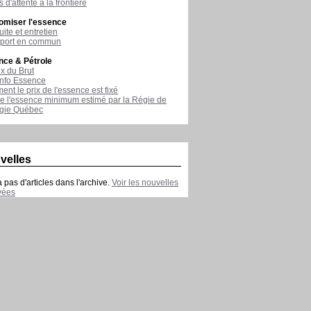
 d'attente à la frontière
omiser l'essence
ite et entretien
sport en commun
nce & Pétrole
ix du Brut
nfo Essence
nt le prix de l'essence est fixé
de l'essence minimum estimé par la Régie de
rgie Québec
velles
 a pas d'articles dans l'archive.
Voir les nouvelles
vées