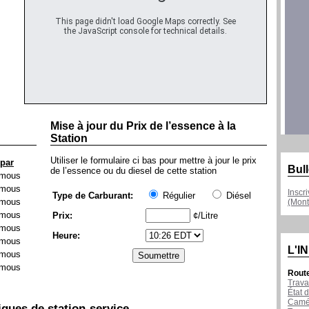
This page didn't load Google Maps correctly. See
the JavaScript console for technical details.
Mise à jour du Prix de l’essence à la
Station
Utiliser le formulaire ci bas pour mettre à jour le prix
 par
Bull
de l’essence ou du diesel de cette station
mous
mous
Inscr
Type de Carburant:
Régulier
Diésel
mous
(Mont
mous
Prix:
¢/Litre
mous
Heure:
mous
L'I
mous
mous
Rout
Trava
État d
Camér
iques de station-service