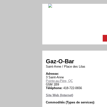
Gaz-O-Bar
Saint-Anne / Place des Lilas
Adresse:
3 Saint-Anne
Pointe-au-Père, QC
G5M 1B9
Téléphone:
418-722-0656
Site Web (Internet)
Commodités (Types de services):