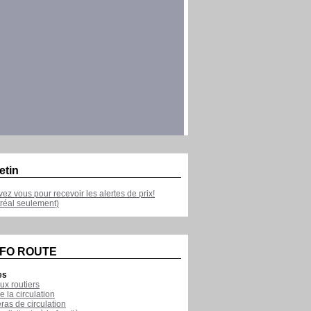
etin
ivez vous pour recevoir les alertes de prix!
réal seulement)
NFO ROUTE
es
ux routiers
e la circulation
as de circulation