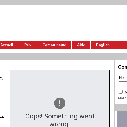
Accueil
Prix
Communauté
Aide
English
Con
Nom 
2)
M
Mot d
Oops! Something went
nt-
wrong.