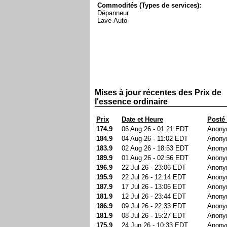
Commodités (Types de services):
Dépanneur
Lave-Auto
Mises à jour récentes des Prix de
l'essence ordinaire
Prix
Date et Heure
Posté
174.9
06 Aug 26 - 01:21 EDT
Anony
184.9
04 Aug 26 - 11:02 EDT
Anony
183.9
02 Aug 26 - 18:53 EDT
Anony
189.9
01 Aug 26 - 02:56 EDT
Anony
196.9
22 Jul 26 - 23:06 EDT
Anony
195.9
22 Jul 26 - 12:14 EDT
Anony
187.9
17 Jul 26 - 13:06 EDT
Anony
181.9
12 Jul 26 - 23:44 EDT
Anony
186.9
09 Jul 26 - 22:33 EDT
Anony
181.9
08 Jul 26 - 15:27 EDT
Anony
175.9
24 Jun 26 - 10:33 EDT
Anony