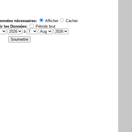
données nécessaires:
Afficher
Cacher
ir les Données:
Pétrole brut
à