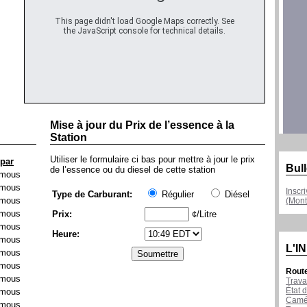
This page didn't load Google Maps correctly. See
the JavaScript console for technical details.
Mise à jour du Prix de l’essence à la
Station
Utiliser le formulaire ci bas pour mettre à jour le prix
 par
Bull
de l’essence ou du diesel de cette station
mous
mous
Inscr
Type de Carburant:
Régulier
Diésel
mous
(Mont
mous
Prix:
¢/Litre
mous
Heure:
mous
L'I
mous
mous
Rout
mous
Trava
État d
mous
Camér
mous