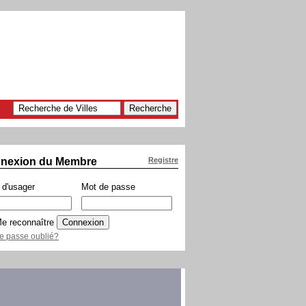
nexion du Membre
Registre
d'usager
Mot de passe
e reconnaître
e passe oublié?