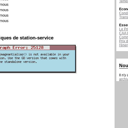
Temps
mous
Econ
mous
Condu
mous
Tran
mous
Esse
Le Pr
CAA I
iques de station-service
Comme
Prix 
l'éne
Nou
Il n'y
archi