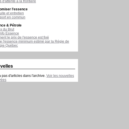
 d'attente à la frontière
omiser l'essence
ite et entretien
sport en commun
nce & Pétrole
ix du Brut
nfo Essence
nt le prix de l'essence est fixé
de l'essence minimum estimé par la Régie de
rgie Québec
velles
 a pas d'articles dans l'archive.
Voir les nouvelles
vées