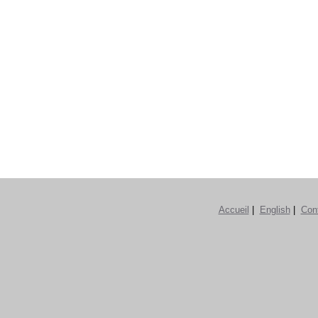
Accueil
|
English
|
Con