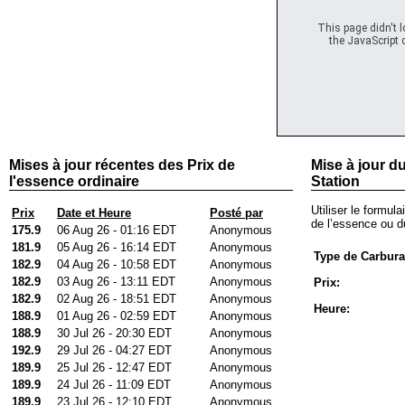
This page didn't 
the JavaScript c
Mises à jour récentes des Prix de
Mise à jour du
l'essence ordinaire
Station
Utiliser le formula
Prix
Date et Heure
Posté par
de l’essence ou du
175.9
06 Aug 26 - 01:16 EDT
Anonymous
181.9
05 Aug 26 - 16:14 EDT
Anonymous
Type de Carbura
182.9
04 Aug 26 - 10:58 EDT
Anonymous
182.9
03 Aug 26 - 13:11 EDT
Anonymous
Prix:
182.9
02 Aug 26 - 18:51 EDT
Anonymous
Heure:
188.9
01 Aug 26 - 02:59 EDT
Anonymous
188.9
30 Jul 26 - 20:30 EDT
Anonymous
192.9
29 Jul 26 - 04:27 EDT
Anonymous
189.9
25 Jul 26 - 12:47 EDT
Anonymous
189.9
24 Jul 26 - 11:09 EDT
Anonymous
189.9
23 Jul 26 - 12:10 EDT
Anonymous