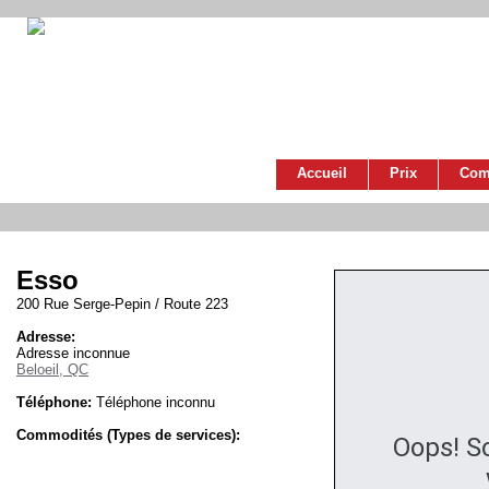
Accueil
Prix
Com
Esso
200 Rue Serge-Pepin / Route 223
Adresse:
Adresse inconnue
Beloeil, QC
Téléphone:
Téléphone inconnu
Commodités (Types de services):
Oops! S