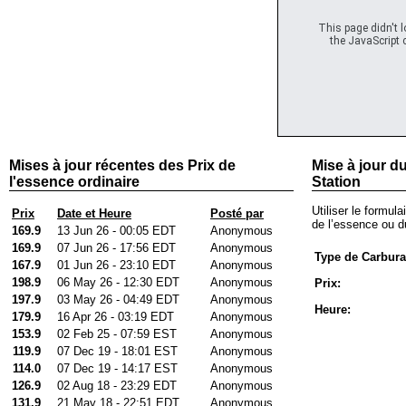
This page didn't 
the JavaScript c
Mises à jour récentes des Prix de
Mise à jour du
l'essence ordinaire
Station
Utiliser le formula
Prix
Date et Heure
Posté par
de l’essence ou du
169.9
13 Jun 26 - 00:05 EDT
Anonymous
169.9
07 Jun 26 - 17:56 EDT
Anonymous
Type de Carbura
167.9
01 Jun 26 - 23:10 EDT
Anonymous
198.9
06 May 26 - 12:30 EDT
Anonymous
Prix:
197.9
03 May 26 - 04:49 EDT
Anonymous
Heure:
179.9
16 Apr 26 - 03:19 EDT
Anonymous
153.9
02 Feb 25 - 07:59 EST
Anonymous
119.9
07 Dec 19 - 18:01 EST
Anonymous
114.0
07 Dec 19 - 14:17 EST
Anonymous
126.9
02 Aug 18 - 23:29 EDT
Anonymous
131.9
21 May 18 - 22:51 EDT
Anonymous