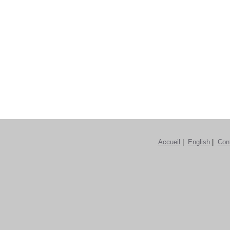
Accueil
|
English
|
Con