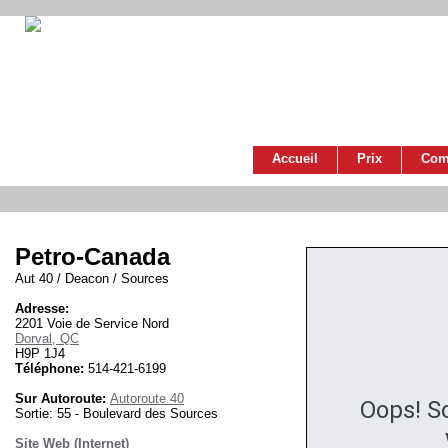
Accueil
Prix
Com
Petro-Canada
Aut 40 / Deacon / Sources
Adresse:
2201 Voie de Service Nord
Dorval, QC
H9P 1J4
Téléphone:
514-421-6199
Sur Autoroute:
Autoroute 40
Oops! S
Sortie: 55 - Boulevard des Sources
Site Web (Internet)