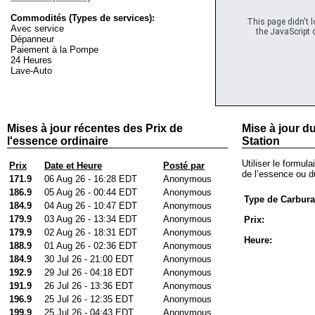
Commodités (Types de services):
This page didn't 
Avec service
the JavaScript c
Dépanneur
Paiement à la Pompe
24 Heures
Lave-Auto
Mises à jour récentes des Prix de
Mise à jour du
l'essence ordinaire
Station
Utiliser le formula
Prix
Date et Heure
Posté par
de l’essence ou du
171.9
06 Aug 26 - 16:28 EDT
Anonymous
186.9
05 Aug 26 - 00:44 EDT
Anonymous
Type de Carbura
184.9
04 Aug 26 - 10:47 EDT
Anonymous
179.9
03 Aug 26 - 13:34 EDT
Anonymous
Prix:
179.9
02 Aug 26 - 18:31 EDT
Anonymous
Heure:
188.9
01 Aug 26 - 02:36 EDT
Anonymous
184.9
30 Jul 26 - 21:00 EDT
Anonymous
192.9
29 Jul 26 - 04:18 EDT
Anonymous
191.9
26 Jul 26 - 13:36 EDT
Anonymous
196.9
25 Jul 26 - 12:35 EDT
Anonymous
199.9
25 Jul 26 - 04:43 EDT
Anonymous