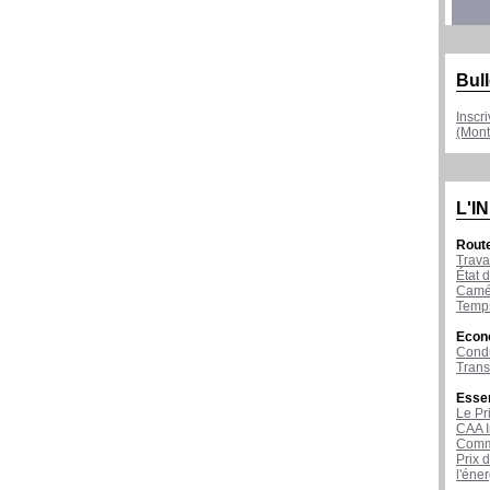
Bull
Inscr
(Mont
L'I
Rout
Trava
État d
Camér
Temps
Econ
Condu
Tran
Esse
Le Pr
CAA I
Comme
Prix 
l'éne