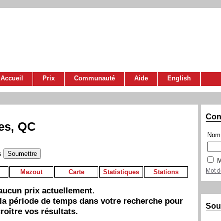
Accueil
Prix
Communauté
Aide
English
Con
es, QC
Nom 
s
M
Mot d
Mazout
Carte
Statistiques
Stations
a aucun prix actuellement.
 la période de temps dans votre recherche pour
Sou
roître vos résultats.