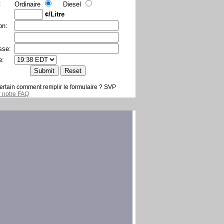
:
Ordinaire
Diesel
¢/Litre
on:
sse:
e:
ertain comment remplir le formulaire ? SVP
er notre FAQ