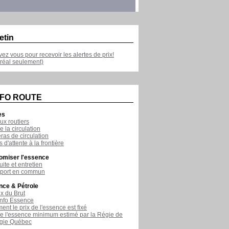
etin
ivez vous pour recevoir les alertes de prix!
réal seulement)
NFO ROUTE
es
ux routiers
e la circulation
as de circulation
 d'attente à la frontière
omiser l'essence
ite et entretien
sport en commun
nce & Pétrole
ix du Brut
nfo Essence
nt le prix de l'essence est fixé
de l'essence minimum estimé par la Régie de
rgie Québec