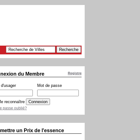
nexion du Membre
Registre
d'usager
Mot de passe
e reconnaître
e passe oublié?
mettre un Prix de l'essence