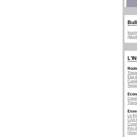
Bull
Inscr
(Mont
L'I
Rout
Trava
État d
Camér
Temps
Econ
Condu
Tran
Esse
Le Pr
CAA I
Comme
Prix 
l'éne