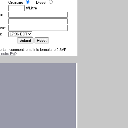
:
Ordinaire
Diesel
¢/Litre
on:
sse:
e:
ertain comment remplir le formulaire ? SVP
er notre FAQ