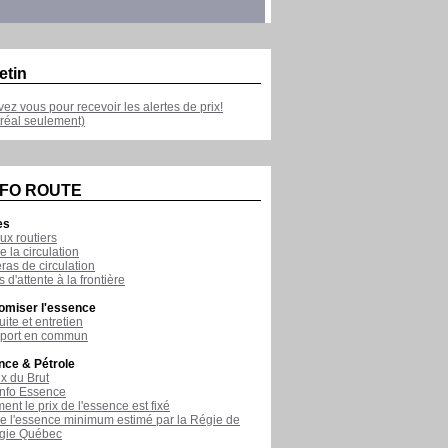
etin
ivez vous pour recevoir les alertes de prix!
réal seulement)
NFO ROUTE
es
ux routiers
e la circulation
as de circulation
 d'attente à la frontière
omiser l'essence
ite et entretien
sport en commun
nce & Pétrole
ix du Brut
nfo Essence
nt le prix de l'essence est fixé
de l'essence minimum estimé par la Régie de
rgie Québec