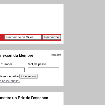
nexion du Membre
Registre
d'usager
Mot de passe
e reconnaître
e passe oublié?
mettre un Prix de l'essence