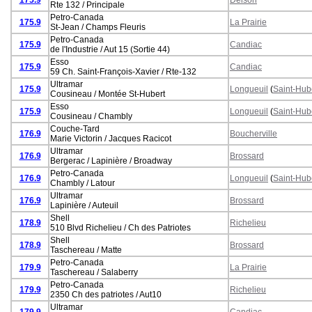
Rte 132 / Principale
Petro-Canada
175.9
La Prairie
St-Jean / Champs Fleuris
Petro-Canada
175.9
Candiac
de l'Industrie / Aut 15 (Sortie 44)
Esso
175.9
Candiac
59 Ch. Saint-François-Xavier / Rte-132
Ultramar
175.9
Longueuil
(
Saint-Hub
Cousineau / Montée St-Hubert
Esso
175.9
Longueuil
(
Saint-Hub
Cousineau / Chambly
Couche-Tard
176.9
Boucherville
Marie Victorin / Jacques Racicot
Ultramar
176.9
Brossard
Bergerac / Lapinière / Broadway
Petro-Canada
176.9
Longueuil
(
Saint-Hub
Chambly / Latour
Ultramar
176.9
Brossard
Lapinière / Auteuil
Shell
178.9
Richelieu
510 Blvd Richelieu / Ch des Patriotes
Shell
178.9
Brossard
Taschereau / Matte
Petro-Canada
179.9
La Prairie
Taschereau / Salaberry
Petro-Canada
179.9
Richelieu
2350 Ch des patriotes / Aut10
Ultramar
179.9
Candiac