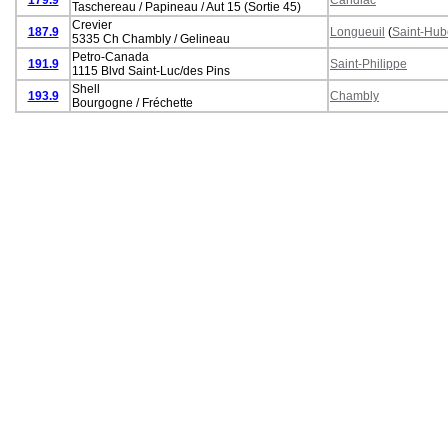
Taschereau / Papineau / Aut 15 (Sortie 45)
Crevier
187.9
Longueuil
(
Saint-Hub
5335 Ch Chambly / Gelineau
Petro-Canada
191.9
Saint-Philippe
1115 Blvd Saint-Luc/des Pins
Shell
193.9
Chambly
Bourgogne / Fréchette