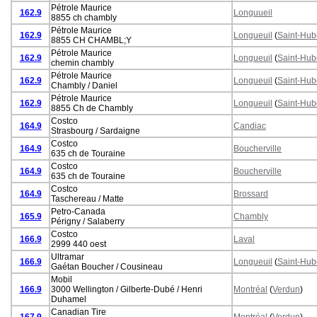
Pétrole Maurice
162.9
Longuueil
8855 ch chambly
Pétrole Maurice
162.9
Longueuil
(
Saint-Hub
8855 CH CHAMBL;Y
Pétrole Maurice
162.9
Longueuil
(
Saint-Hub
chemin chambly
Pétrole Maurice
162.9
Longueuil
(
Saint-Hub
Chambly / Daniel
Pétrole Maurice
162.9
Longueuil
(
Saint-Hub
8855 Ch de Chambly
Costco
164.9
Candiac
Strasbourg / Sardaigne
Costco
164.9
Boucherville
635 ch de Touraine
Costco
164.9
Boucherville
635 ch de Touraine
Costco
164.9
Brossard
Taschereau / Matte
Petro-Canada
165.9
Chambly
Périgny / Salaberry
Costco
166.9
Laval
2999 440 oest
Ultramar
166.9
Longueuil
(
Saint-Hub
Gaétan Boucher / Cousineau
Mobil
166.9
3000 Wellington / Gilberte-Dubé / Henri
Montréal
(
Verdun
)
Duhamel
Canadian Tire
167.9
Montréal
(
Verdun
)