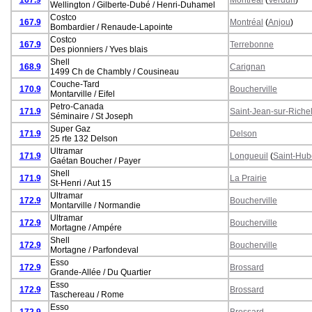
Wellington / Gilberte-Dubé / Henri-Duhamel
Costco
167.9
Montréal
(
Anjou
)
Bombardier / Renaude-Lapointe
Costco
167.9
Terrebonne
Des pionniers / Yves blais
Shell
168.9
Carignan
1499 Ch de Chambly / Cousineau
Couche-Tard
170.9
Boucherville
Montarville / Eifel
Petro-Canada
171.9
Saint-Jean-sur-Riche
Séminaire / St Joseph
Super Gaz
171.9
Delson
25 rte 132 Delson
Ultramar
171.9
Longueuil
(
Saint-Hub
Gaétan Boucher / Payer
Shell
171.9
La Prairie
St-Henri / Aut 15
Ultramar
172.9
Boucherville
Montarville / Normandie
Ultramar
172.9
Boucherville
Mortagne / Ampére
Shell
172.9
Boucherville
Mortagne / Parfondeval
Esso
172.9
Brossard
Grande-Allée / Du Quartier
Esso
172.9
Brossard
Taschereau / Rome
Esso
172.9
Brossard