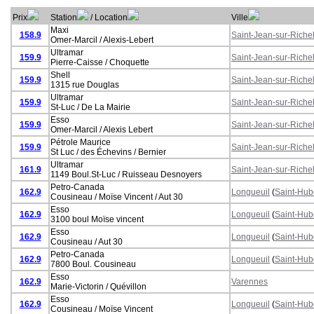
Prix
Station
/ Location
Ville
Maxi
158.9
Saint-Jean-sur-Riche
Omer-Marcil / Alexis-Lebert
Ultramar
159.9
Saint-Jean-sur-Riche
Pierre-Caisse / Choquette
Shell
159.9
Saint-Jean-sur-Riche
1315 rue Douglas
Ultramar
159.9
Saint-Jean-sur-Riche
St-Luc / De La Mairie
Esso
159.9
Saint-Jean-sur-Riche
Omer-Marcil / Alexis Lebert
Pétrole Maurice
159.9
Saint-Jean-sur-Riche
St Luc / des Échevins / Bernier
Ultramar
161.9
Saint-Jean-sur-Riche
1149 Boul.St-Luc / Ruisseau Desnoyers
Petro-Canada
162.9
Longueuil
(
Saint-Hub
Cousineau / Moïse Vincent / Aut 30
Esso
162.9
Longueuil
(
Saint-Hub
3100 boul Moïse vincent
Esso
162.9
Longueuil
(
Saint-Hub
Cousineau / Aut 30
Petro-Canada
162.9
Longueuil
(
Saint-Hub
7800 Boul. Cousineau
Esso
162.9
Varennes
Marie-Victorin / Quévillon
Esso
162.9
Longueuil
(
Saint-Hub
Cousineau / Moïse Vincent