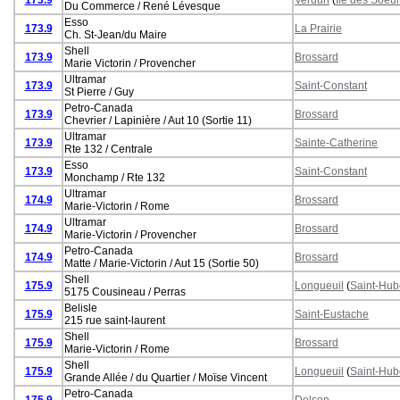
Du Commerce / René Lévesque
Esso
173.9
La Prairie
Ch. St-Jean/du Maire
Shell
173.9
Brossard
Marie Victorin / Provencher
Ultramar
173.9
Saint-Constant
St Pierre / Guy
Petro-Canada
173.9
Brossard
Chevrier / Lapinière / Aut 10 (Sortie 11)
Ultramar
173.9
Sainte-Catherine
Rte 132 / Centrale
Esso
173.9
Saint-Constant
Monchamp / Rte 132
Ultramar
174.9
Brossard
Marie-Victorin / Rome
Ultramar
174.9
Brossard
Marie-Victorin / Provencher
Petro-Canada
174.9
Brossard
Matte / Marie-Victorin / Aut 15 (Sortie 50)
Shell
175.9
Longueuil
(
Saint-Hub
5175 Cousineau / Perras
Belisle
175.9
Saint-Eustache
215 rue saint-laurent
Shell
175.9
Brossard
Marie-Victorin / Rome
Shell
175.9
Longueuil
(
Saint-Hub
Grande Allée / du Quartier / Moïse Vincent
Petro-Canada
175.9
Delson