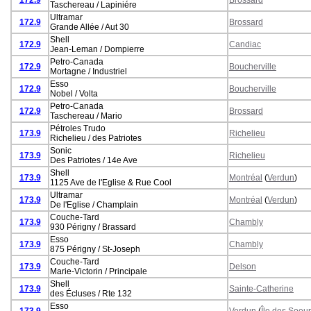
Taschereau / Lapiniére
Ultramar
172.9
Brossard
Grande Allée / Aut 30
Shell
172.9
Candiac
Jean-Leman / Dompierre
Petro-Canada
172.9
Boucherville
Mortagne / Industriel
Esso
172.9
Boucherville
Nobel / Volta
Petro-Canada
172.9
Brossard
Taschereau / Mario
Pétroles Trudo
173.9
Richelieu
Richelieu / des Patriotes
Sonic
173.9
Richelieu
Des Patriotes / 14e Ave
Shell
173.9
Montréal
(
Verdun
)
1125 Ave de l'Eglise & Rue Cool
Ultramar
173.9
Montréal
(
Verdun
)
De l'Eglise / Champlain
Couche-Tard
173.9
Chambly
930 Périgny / Brassard
Esso
173.9
Chambly
875 Périgny / St-Joseph
Couche-Tard
173.9
Delson
Marie-Victorin / Principale
Shell
173.9
Sainte-Catherine
des Écluses / Rte 132
Esso
173.9
Verdun
(
Île des Soeu