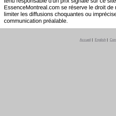
tenu responsable d'un prix signalé sur ce site
EssenceMontreal.com se réserve le droit de m
limiter les diffusions choquantes ou imprécis
communication préalable.
Accueil
|
English
|
Con