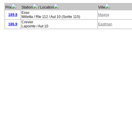
Prix
Station
/ Location
Ville
Esso
189.9
Magog
Milletta / Rte 112 / Aut 10 (Sortie 115)
Crevier
186.9
Eastman
Lapointe / Aut 10