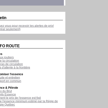
etin
ivez vous pour recevoir les alertes de prix!
réal seulement)
NFO ROUTE
es
ux routiers
e la circulation
as de circulation
 d'attente à la frontière
omiser l'essence
ite et entretien
sport en commun
nce & Pétrole
ix du Brut
nfo Essence
nt le prix de l'essence est fixé
de l'essence minimum estimé par la Régie de
rgie Québec