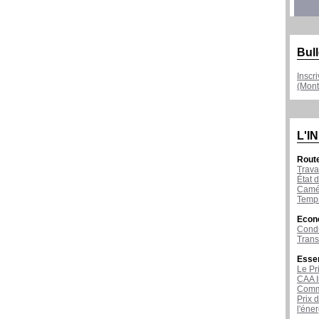
Bull
Inscr
(Mont
L'I
Rout
Trava
État d
Camér
Temps
Econ
Condu
Tran
Esse
Le Pr
CAA I
Comme
Prix 
l'éne