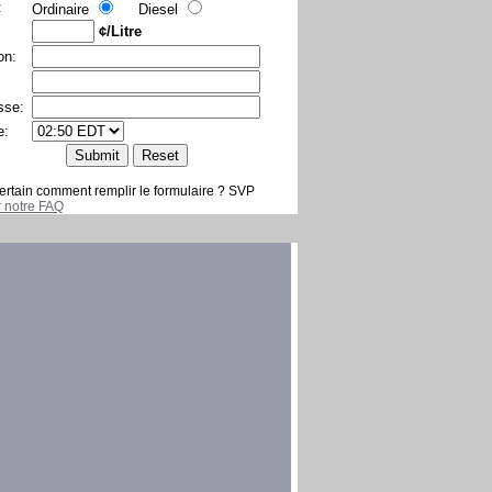
:
Ordinaire
Diesel
¢/Litre
on:
sse:
e:
ertain comment remplir le formulaire ? SVP
er notre FAQ