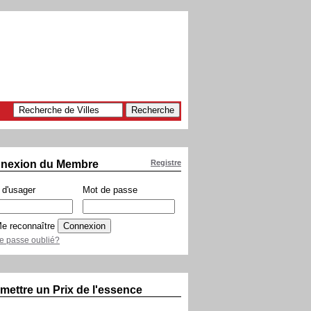
nexion du Membre
Registre
d'usager
Mot de passe
e reconnaître
e passe oublié?
mettre un Prix de l'essence