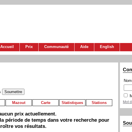
Accueil
Prix
Communauté
Aide
English
Con
Nom 
s
M
Mot d
Mazout
Carte
Statistiques
Stations
a aucun prix actuellement.
 la période de temps dans votre recherche pour
Sou
roître vos résultats.