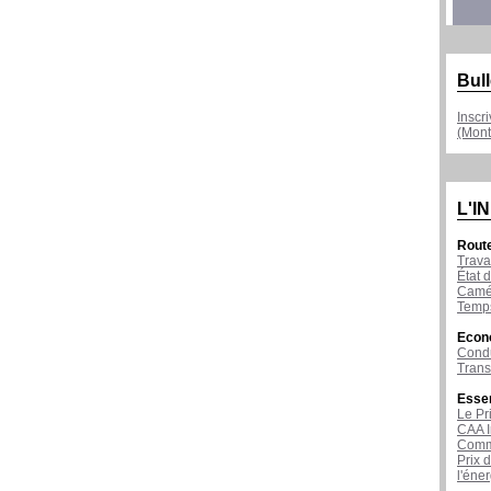
Bull
Inscr
(Mont
L'I
Rout
Trava
État d
Camér
Temps
Econ
Condu
Tran
Esse
Le Pr
CAA I
Comme
Prix 
l'éne