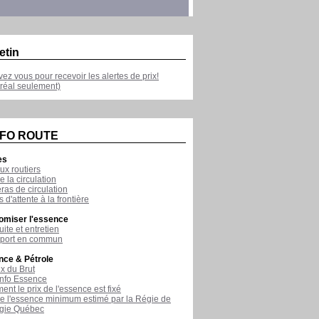
etin
ivez vous pour recevoir les alertes de prix!
réal seulement)
NFO ROUTE
es
ux routiers
e la circulation
as de circulation
 d'attente à la frontière
omiser l'essence
ite et entretien
sport en commun
nce & Pétrole
ix du Brut
nfo Essence
nt le prix de l'essence est fixé
de l'essence minimum estimé par la Régie de
rgie Québec