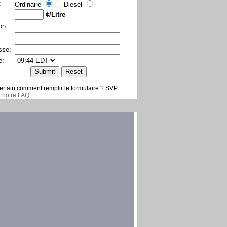
:
Ordinaire
Diesel
¢/Litre
on:
sse:
e:
ertain comment remplir le formulaire ? SVP
er notre FAQ