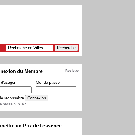
nexion du Membre
Registre
d'usager
Mot de passe
e reconnaître
e passe oublié?
mettre un Prix de l'essence