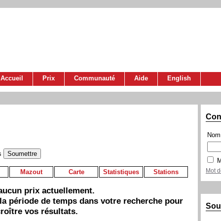
Accueil
Prix
Communauté
Aide
English
Con
Nom 
s
M
Mot d
Mazout
Carte
Statistiques
Stations
a aucun prix actuellement.
 la période de temps dans votre recherche pour
Sou
roître vos résultats.