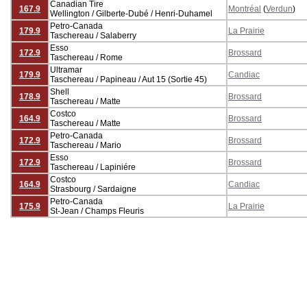
Canadian Tire
167.9
Montréal
(
Verdun
)
Wellington / Gilberte-Dubé / Henri-Duhamel
Petro-Canada
179.9
La Prairie
Taschereau / Salaberry
Esso
172.9
Brossard
Taschereau / Rome
Ultramar
179.9
Candiac
Taschereau / Papineau / Aut 15 (Sortie 45)
Shell
178.9
Brossard
Taschereau / Matte
Costco
164.9
Brossard
Taschereau / Matte
Petro-Canada
172.9
Brossard
Taschereau / Mario
Esso
172.9
Brossard
Taschereau / Lapiniére
Costco
164.9
Candiac
Strasbourg / Sardaigne
Petro-Canada
175.9
La Prairie
St-Jean / Champs Fleuris