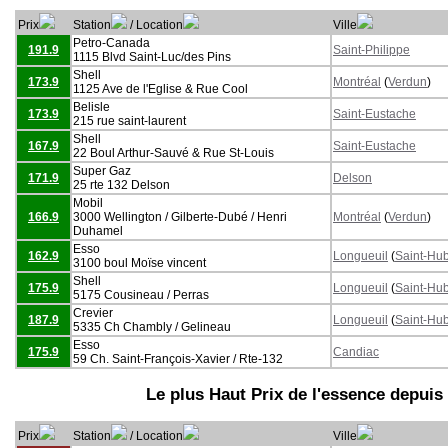
Prix
Station
/ Location
Ville
Petro-Canada
191.9
Saint-Philippe
1115 Blvd Saint-Luc/des Pins
Shell
173.9
Montréal
(
Verdun
)
1125 Ave de l'Eglise & Rue Cool
Belisle
173.9
Saint-Eustache
215 rue saint-laurent
Shell
167.9
Saint-Eustache
22 Boul Arthur-Sauvé & Rue St-Louis
Super Gaz
171.9
Delson
25 rte 132 Delson
Mobil
166.9
3000 Wellington / Gilberte-Dubé / Henri
Montréal
(
Verdun
)
Duhamel
Esso
162.9
Longueuil
(
Saint-Hub
3100 boul Moïse vincent
Shell
175.9
Longueuil
(
Saint-Hub
5175 Cousineau / Perras
Crevier
187.9
Longueuil
(
Saint-Hub
5335 Ch Chambly / Gelineau
Esso
175.9
Candiac
59 Ch. Saint-François-Xavier / Rte-132
Le plus Haut Prix de l'essence depuis
Prix
Station
/ Location
Ville