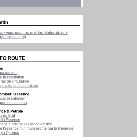
etin
ivez vous pour recevoir les alertes de prix!
réal seulement)
NFO ROUTE
es
ux routiers
e la circulation
as de circulation
 d'attente à la frontière
omiser l'essence
ite et entretien
sport en commun
nce & Pétrole
ix du Brut
nfo Essence
nt le prix de l'essence est fixé
de l'essence minimum estimé par la Régie de
rgie Québec