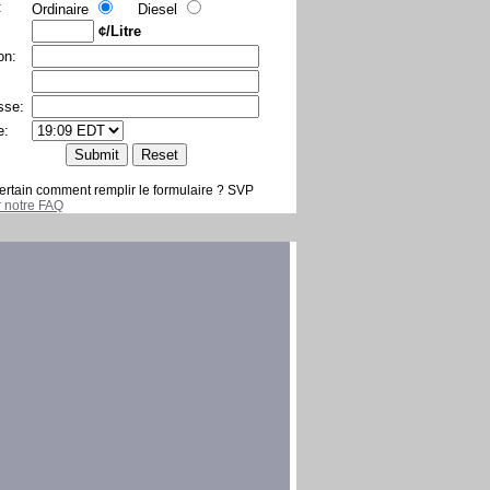
:
Ordinaire
Diesel
¢/Litre
on:
sse:
e:
ertain comment remplir le formulaire ? SVP
er notre FAQ