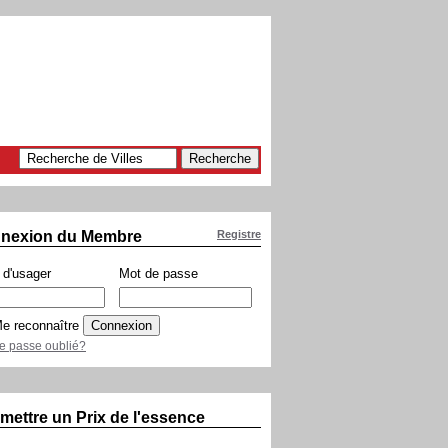
nexion du Membre
Registre
d'usager
Mot de passe
e reconnaître
e passe oublié?
mettre un Prix de l'essence