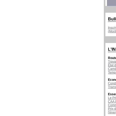
Bull
Inscr
(Mont
L'I
Rout
Trava
État d
Camér
Temps
Econ
Condu
Tran
Esse
Le Pr
CAA I
Comme
Prix 
l'éne