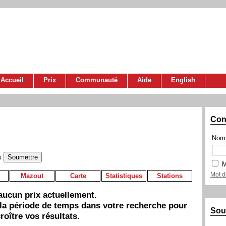
Accueil
Prix
Communauté
Aide
English
Con
Nom 
s
M
Mot d
Mazout
Carte
Statistiques
Stations
a aucun prix actuellement.
 la période de temps dans votre recherche pour
Sou
roître vos résultats.