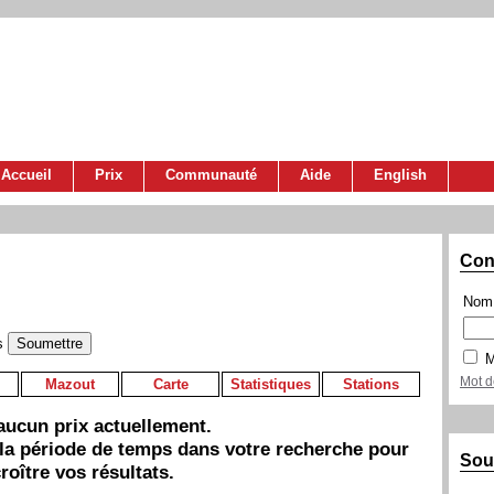
Accueil
Prix
Communauté
Aide
English
Con
Nom 
s
M
Mot d
Mazout
Carte
Statistiques
Stations
a aucun prix actuellement.
 la période de temps dans votre recherche pour
Sou
roître vos résultats.