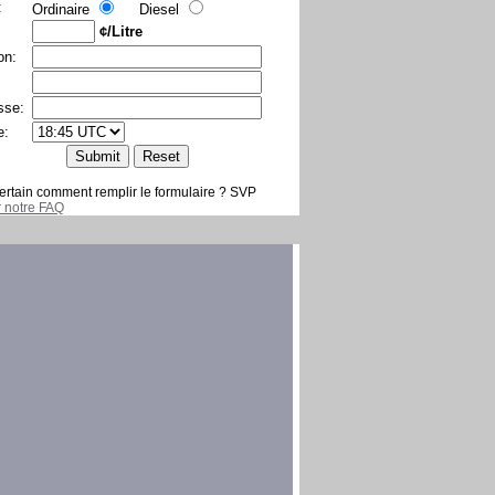
:
Ordinaire
Diesel
¢/Litre
on:
sse:
e:
ertain comment remplir le formulaire ? SVP
er notre FAQ