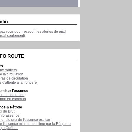
etin
ivez vous pour recevoir les alertes de prix!
réal seulement)
NFO ROUTE
es
ux routiers
e la circulation
as de circulation
 d'attente à la frontière
omiser l'essence
ite et entretien
sport en commun
nce & Pétrole
ix du Brut
nfo Essence
nt le prix de l'essence est fixé
de l'essence minimum estimé par la Régie de
rgie Québec