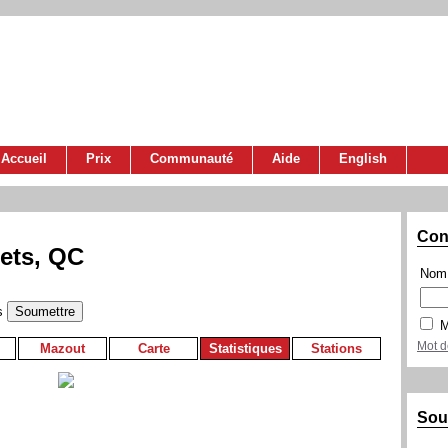
Accueil
Prix
Communauté
Aide
English
Con
uets, QC
Nom 
s
M
Mot d
Mazout
Carte
Statistiques
Stations
Sou