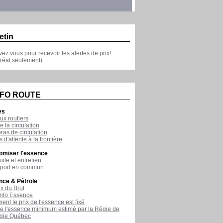
etin
ivez vous pour recevoir les alertes de prix!
réal seulement)
NFO ROUTE
es
ux routiers
e la circulation
as de circulation
 d'attente à la frontière
omiser l'essence
ite et entretien
sport en commun
nce & Pétrole
ix du Brut
nfo Essence
nt le prix de l'essence est fixé
de l'essence minimum estimé par la Régie de
rgie Québec