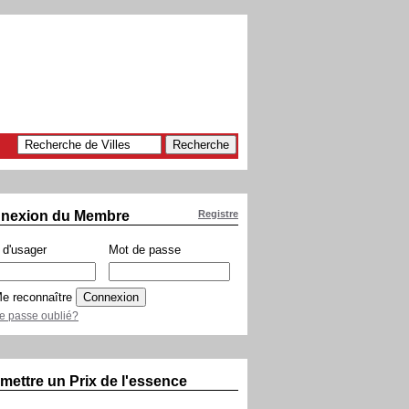
nexion du Membre
Registre
d'usager
Mot de passe
e reconnaître
e passe oublié?
mettre un Prix de l'essence