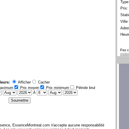
Type
Prix:
Stati
Ville:
Adre
Heur
Pas c
visit
leurs:
Afficher
Cacher
maximum
Prix moyen
Prix minimum
Pétrole brut
À
l'essence, EssenceMontreal.com n'accepte aucune responsabilité