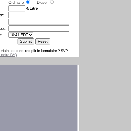
:
Ordinaire
Diesel
¢/Litre
on:
sse:
e:
ertain comment remplir le formulaire ? SVP
er notre FAQ