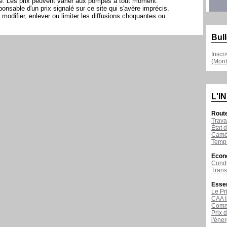
ite. Les prix peuvent varier aux pompes à tout moment.
sable d'un prix signalé sur ce site qui s'avère imprécis.
modifier, enlever ou limiter les diffusions choquantes ou
Bull
Inscr
(Mont
L'I
Rout
Trava
État d
Camér
Temps
Econ
Condu
Tran
Esse
Le Pr
CAA I
Comme
Prix 
l'éne