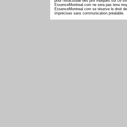
pour l'exactitude des prix indiqués sur ce s
EssenceMontreal.com ne sera pas tenu respon
EssenceMontreal.com se réserve le droit de 
imprécises sans communication préalable.