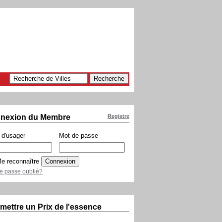
nexion du Membre
Registre
d'usager
Mot de passe
e reconnaître
e passe oublié?
mettre un Prix de l'essence