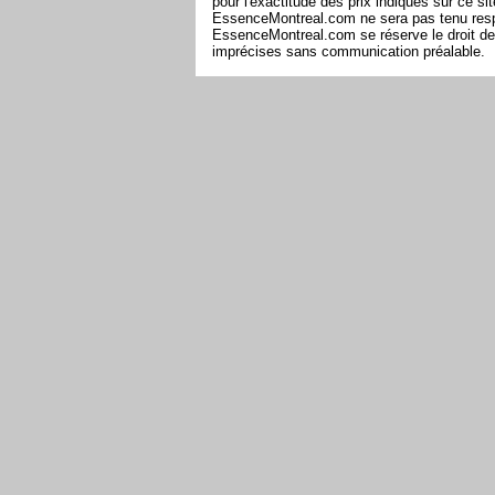
pour l'exactitude des prix indiqués sur ce s
EssenceMontreal.com ne sera pas tenu respon
EssenceMontreal.com se réserve le droit de 
imprécises sans communication préalable.