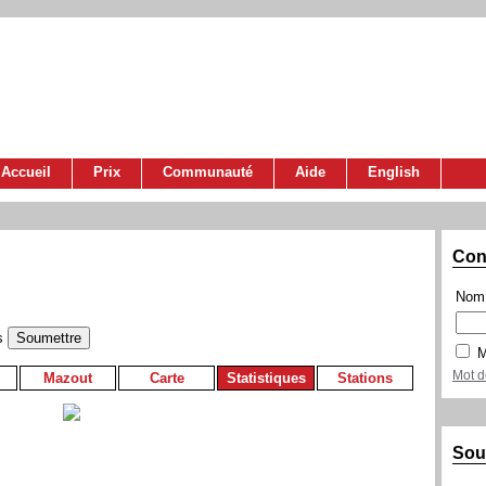
Accueil
Prix
Communauté
Aide
English
Con
Nom 
s
M
Mot d
Mazout
Carte
Statistiques
Stations
Sou