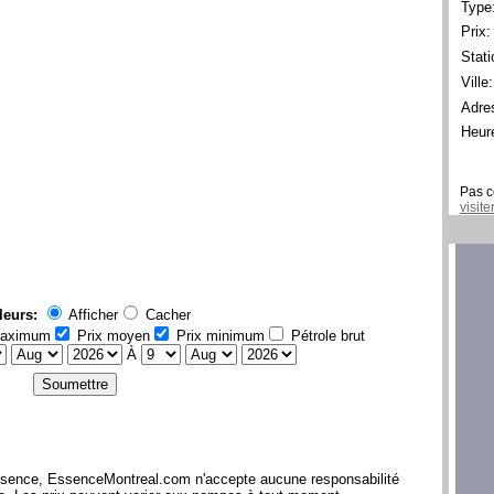
Type
Prix:
Stati
Ville:
Adre
Heur
Pas c
visit
leurs:
Afficher
Cacher
maximum
Prix moyen
Prix minimum
Pétrole brut
À
l'essence, EssenceMontreal.com n'accepte aucune responsabilité