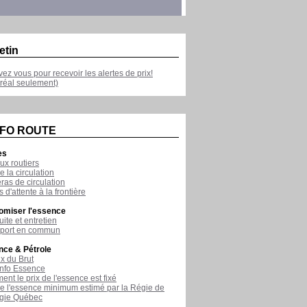
etin
ivez vous pour recevoir les alertes de prix!
réal seulement)
NFO ROUTE
es
ux routiers
e la circulation
as de circulation
 d'attente à la frontière
omiser l'essence
ite et entretien
sport en commun
nce & Pétrole
ix du Brut
nfo Essence
nt le prix de l'essence est fixé
de l'essence minimum estimé par la Régie de
rgie Québec