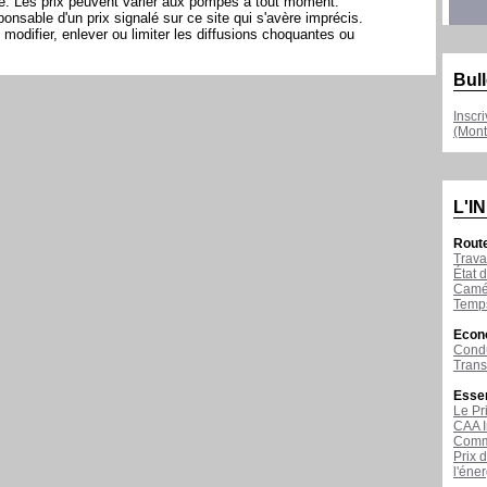
ite. Les prix peuvent varier aux pompes à tout moment.
sable d'un prix signalé sur ce site qui s'avère imprécis.
modifier, enlever ou limiter les diffusions choquantes ou
Bull
Inscr
(Mont
L'I
Rout
Trava
État d
Camér
Temps
Econ
Condu
Tran
Esse
Le Pr
CAA I
Comme
Prix 
l'éne