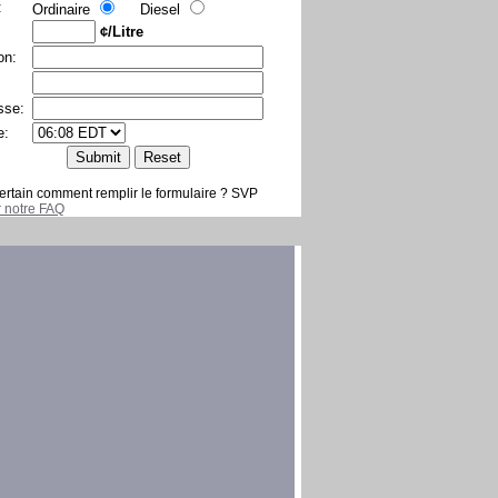
:
Ordinaire
Diesel
¢/Litre
on:
sse:
e:
ertain comment remplir le formulaire ? SVP
er notre FAQ