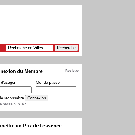
nexion du Membre
Registre
d'usager
Mot de passe
e reconnaître
e passe oublié?
mettre un Prix de l'essence