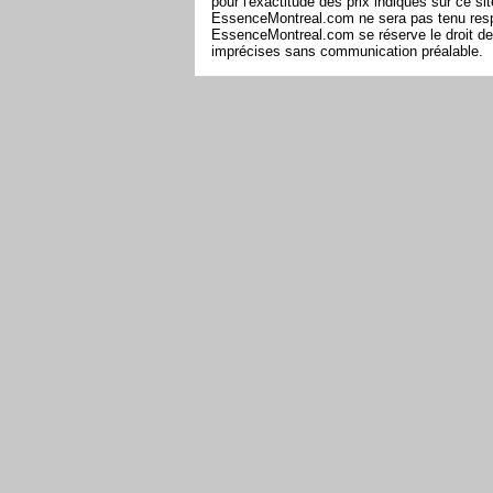
pour l'exactitude des prix indiqués sur ce s
EssenceMontreal.com ne sera pas tenu respon
EssenceMontreal.com se réserve le droit de 
imprécises sans communication préalable.