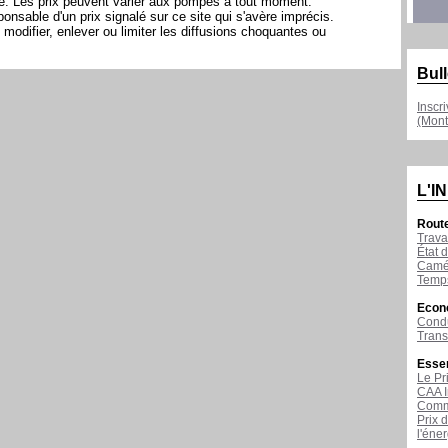
ite. Les prix peuvent varier aux pompes à tout moment.
sable d'un prix signalé sur ce site qui s'avère imprécis.
modifier, enlever ou limiter les diffusions choquantes ou
Bull
Inscr
(Mont
L'I
Rout
Trava
État d
Camér
Temps
Econ
Condu
Tran
Esse
Le Pr
CAA I
Comme
Prix 
l'éne