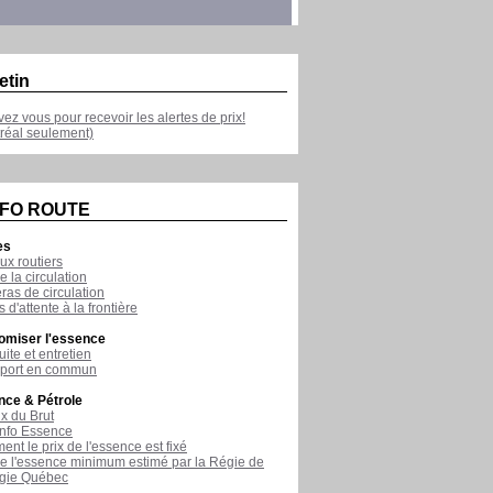
etin
ivez vous pour recevoir les alertes de prix!
réal seulement)
NFO ROUTE
es
ux routiers
e la circulation
as de circulation
 d'attente à la frontière
omiser l'essence
ite et entretien
sport en commun
nce & Pétrole
ix du Brut
nfo Essence
nt le prix de l'essence est fixé
de l'essence minimum estimé par la Régie de
rgie Québec