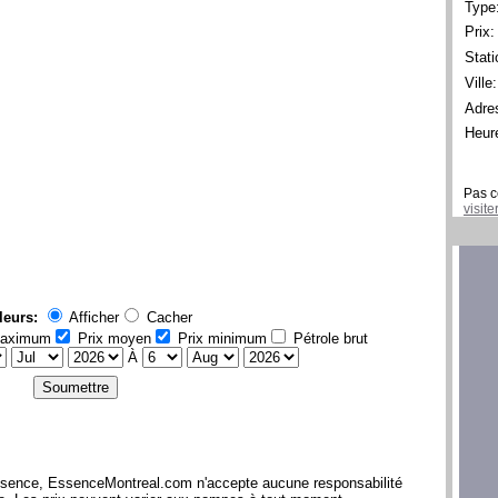
Type
Prix:
Stati
Ville:
Adre
Heur
Pas c
visit
leurs:
Afficher
Cacher
maximum
Prix moyen
Prix minimum
Pétrole brut
À
l'essence, EssenceMontreal.com n'accepte aucune responsabilité