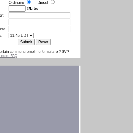
:
Ordinaire
Diesel
¢/Litre
on:
sse:
e:
ertain comment remplir le formulaire ? SVP
er notre FAQ