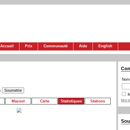
Accueil
Prix
Communauté
Aide
English
Con
Nom 
s
M
Mot d
Mazout
Carte
Statistiques
Stations
Sou