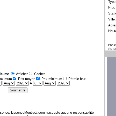
Type
Prix:
Stati
Ville:
Adre
Heur
Pas c
visit
leurs:
Afficher
Cacher
maximum
Prix moyen
Prix minimum
Pétrole brut
À
l'essence, EssenceMontreal.com n'accepte aucune responsabilité