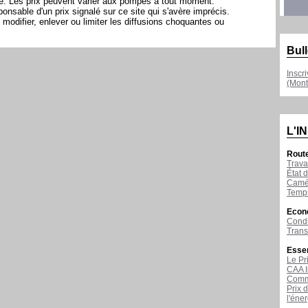
ite. Les prix peuvent varier aux pompes à tout moment.
sable d'un prix signalé sur ce site qui s'avère imprécis.
modifier, enlever ou limiter les diffusions choquantes ou
Bull
Inscr
(Mont
L'I
Rout
Trava
État d
Camér
Temps
Econ
Condu
Tran
Esse
Le Pr
CAA I
Comme
Prix 
l'éne