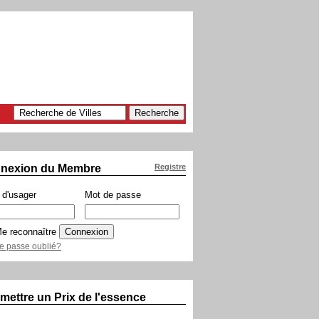
nexion du Membre
Registre
d'usager
Mot de passe
e reconnaître
e passe oublié?
mettre un Prix de l'essence