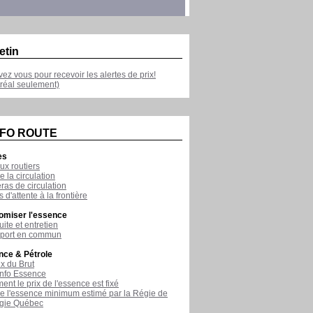
etin
ivez vous pour recevoir les alertes de prix!
réal seulement)
NFO ROUTE
es
ux routiers
e la circulation
as de circulation
 d'attente à la frontière
omiser l'essence
ite et entretien
sport en commun
nce & Pétrole
ix du Brut
nfo Essence
nt le prix de l'essence est fixé
de l'essence minimum estimé par la Régie de
rgie Québec