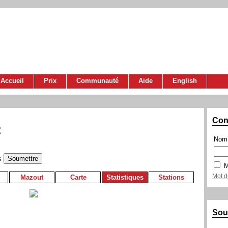
Accueil
Prix
Communauté
Aide
English
Con
C
Nom 
s
M
Mot d
Mazout
Carte
Statistiques
Stations
Sou