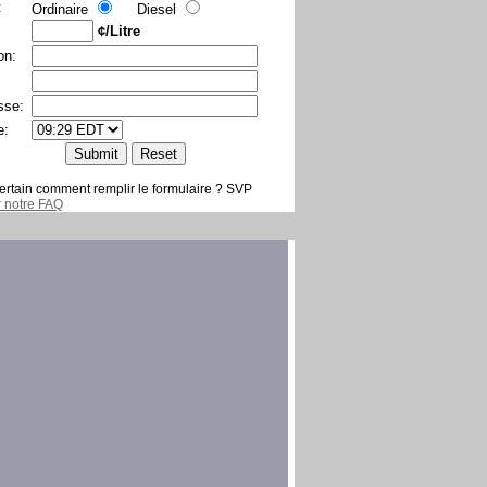
:
Ordinaire
Diesel
¢/Litre
on:
sse:
e:
ertain comment remplir le formulaire ? SVP
er notre FAQ