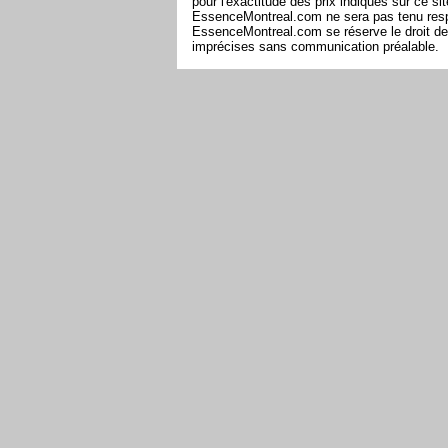
pour l'exactitude des prix indiqués sur ce s
EssenceMontreal.com ne sera pas tenu respon
EssenceMontreal.com se réserve le droit de 
imprécises sans communication préalable.