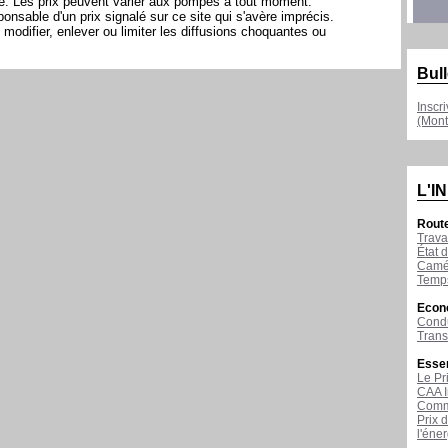
ite. Les prix peuvent varier aux pompes à tout moment.
sable d'un prix signalé sur ce site qui s'avère imprécis.
modifier, enlever ou limiter les diffusions choquantes ou
Bull
Inscr
(Mont
L'I
Rout
Trava
État d
Camér
Temps
Econ
Condu
Tran
Esse
Le Pr
CAA I
Comme
Prix 
l'éne