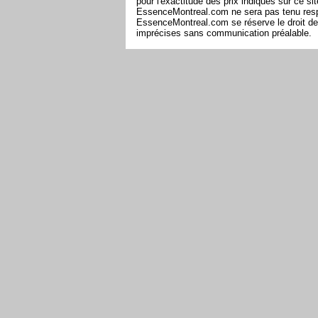
pour l'exactitude des prix indiqués sur ce s
EssenceMontreal.com ne sera pas tenu respon
EssenceMontreal.com se réserve le droit de 
imprécises sans communication préalable.