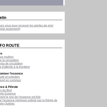
etin
ivez vous pour recevoir les alertes de prix!
réal seulement)
NFO ROUTE
es
ux routiers
e la circulation
as de circulation
 d'attente à la frontière
omiser l'essence
ite et entretien
sport en commun
nce & Pétrole
ix du Brut
nfo Essence
nt le prix de l'essence est fixé
de l'essence minimum estimé par la Régie de
rgie Québec