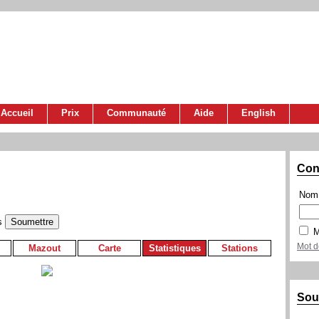
Accueil
Prix
Communauté
Aide
English
Con
Nom 
s
M
Mot d
Mazout
Carte
Statistiques
Stations
Sou