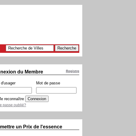
nexion du Membre
Registre
d'usager
Mot de passe
e reconnaître
e passe oublié?
mettre un Prix de l'essence