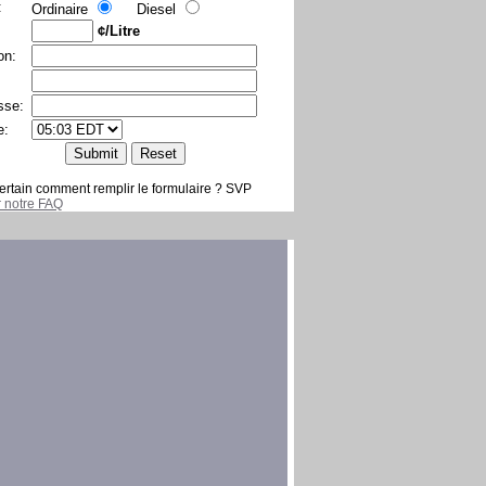
:
Ordinaire
Diesel
¢/Litre
on:
sse:
e:
ertain comment remplir le formulaire ? SVP
er notre FAQ