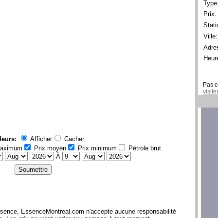
Type
Prix:
Stati
Ville:
Adre
Heur
Pas c
visit
leurs:
Afficher
Cacher
maximum
Prix moyen
Prix minimum
Pétrole brut
À
l'essence, EssenceMontreal.com n'accepte aucune responsabilité